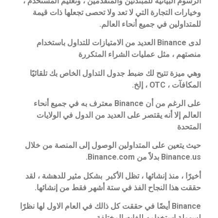
الرسوم البيانية للمبتدئين والمتقدمين ، وتعليم المستخدم ،
وخيارات التجارة التي لا تعد ولا تحصى تجعلها ذات قيمة
للمتداولين في جميع أنحاء العالم.
لدى Binance العديد من الامتيازات للتداول باستخدام
منصتهم ، مثل عمليات الشراء المتكررة
وهي ميزة تتيح لك ضبط جدول التداول الخاص بك تلقائيًا
المكافآت ، OTC ، إلخ.
على الرغم من أن Binance معترف به في جميع أنحاء
العالم
إلا أنه يقتصر على العديد من الدول في الولايات
المتحدة
حيث يتعين على المتداولين الوصول إلى المنصة من خلال
Binance.us بدلاً من Binance.com.
أخيرًا ، منذ إنشائها ، تظل الأكبر بشكل مثير للدهشة ، لقد
حققت هذا النجاح الفذ في ستة أشهر فقط من إنشائها.
Binance أيضًا في حققت كل ذالك في العام الاول لها نظرًا
لسهولة استخدامه للغات المختلفة.