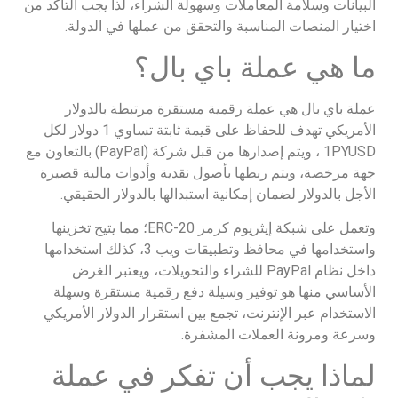
البيانات وسلامة المعاملات وسهولة الشراء، لذا يجب التأكد من
اختيار المنصات المناسبة والتحقق من عملها في الدولة.
ما هي عملة باي بال؟
عملة باي بال هي عملة رقمية مستقرة مرتبطة بالدولار
الأمريكي تهدف للحفاظ على قيمة ثابتة تساوي 1 دولار لكل
1PYUSD ، ويتم إصدارها من قبل شركة (PayPal) بالتعاون مع
جهة مرخصة، ويتم ربطها بأصول نقدية وأدوات مالية قصيرة
الأجل بالدولار لضمان إمكانية استبدالها بالدولار الحقيقي.
وتعمل على شبكة إيثريوم كرمز ERC-20؛ مما يتيح تخزينها
واستخدامها في محافظ وتطبيقات ويب 3، كذلك استخدامها
داخل نظام PayPal للشراء والتحويلات، ويعتبر الغرض
الأساسي منها هو توفير وسيلة دفع رقمية مستقرة وسهلة
الاستخدام عبر الإنترنت، تجمع بين استقرار الدولار الأمريكي
وسرعة ومرونة العملات المشفرة.​
لماذا يجب أن تفكر في عملة