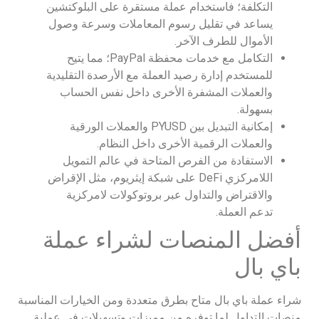
التكلفة؛ فاستخدام عملة مستقرة على البلوكتشين
يساعد في تقليل رسوم المعاملات وسرعة وصول
الأموال للطرف الآخر.
التكامل مع خدمات محفظة PayPal؛ مما يتيح
للمستخدم إدارة رصيد العملة مع الأرصدة التقليدية
والعملات المشفرة الأخرى داخل نفس الحساب
بسهولة.
إمكانية التبديل بين PYUSD والعملات الورقية
والعملات الرقمية الأخرى داخل النظام.
الاستفادة من الفرص المتاحة في عالم التمويل
اللامركزي DeFi على شبكة إيثريوم، مثل الإقراض
والاقتراض والتداول عبر بروتوكولات لامركزية
تدعم العملة.
أفضل المنصات لشراء عملة
باي بال
شراء عملة باي بال متاح بطرق متعددة ومن الخيارات المناسبة
منصات التداول لما توفره من مميزات وتسهيلات في عملية