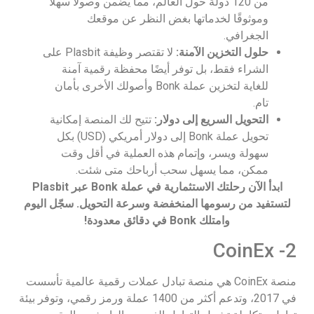
من 120 دولة حول العالم، مما يضمن وصولاً سهلاً
وموثوقًا لخدماتها بغض النظر عن موقعك
الجغرافي.
حلول التخزين الآمنة:
لا تقتصر وظيفة Plasbit على
الشراء فقط، بل توفر أيضًا محفظة رقمية آمنة
للغاية لتخزين عملة Bonk وأصولك الأخرى بأمان
تام.
التحويل السريع إلى دولار:
تتيح لك المنصة إمكانية
تحويل عملة Bonk إلى دولار أمريكي (USD) بكل
سهولة ويسر، وإتمام هذه العملية في أقل وقت
ممكن، مما يسهل سحب أرباحك متى شئت.
ابدأ الآن رحلتك الاستثمارية في عملة Bonk عبر Plasbit
لتستفيد من رسومها المنخفضة وسرعة التحويل. سجّل اليوم
وامتلك Bonk في دقائق معدودة!
2- CoinEx
منصة CoinEx هي منصة تبادل عملات رقمية عالمية تأسست
في 2017، وتدعم أكثر من 1400 عملة ورمز رقمي، وتوفر بيئة