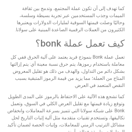
كما تهدف إلى أن تكون عملة المجتمع، وتدمج بين ثقافة
الميمات وجذب المستخدمين عبر تجربة بسيطة وسلسة،
وحاليًا وصلت قيمتها السوقية لمليارات الدولارات ويعتبرها
الكثيرون من العملات الرقمية الصاعدة المبنية على سولانا.
كيف تعمل عملة bonk؟
تعمل عملة Bonk بنموذج فريد يعتمد على آلية الحرق ففي كل
معاملة باستخدام رموزها، يتم حرق نسبة معينة أي: يتم إزالتها
بشكل دائم من التداول، والهدف من ذلك هو تقليل المعروض
المتاح من العملة؛ مما يزيد من قيمة الرموز المتبقية بسبب
النقص المتعمد في العرض.
كما تشجع هذه الآلية على الاحتفاظ بالرموز على المدى الطويل
وتوقع زيادة قيمتها مع تقليل العرض الكلي في السوق، وتعمل
Bonk على شبكة سولانا التي تتميز بسرعة المعاملات وانخفاض
تكاليفها، وتستخدم تقنيات متقدمة مثل آلية إثبات التاريخ لحل
مشاكل الترتيب الزمني للمعاملات، وإثبات الحصة لضمان تأكيد
المعاملات بطريقة فعالة وآمنة.