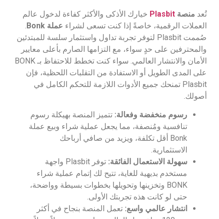
تُعد
منصة
Plasbit
خيارك الأذكى والأكثر كفاءة لدخول عالم
العملات الرقمية، خاصةً إذا كنت تسعى لشراء
عملة Bonk
.
صُممت Plasbit لتوفر تجربة تداول واستثمار سلسة للمبتدئين
والمحترفين على حدٍ سواء، مع التزامها الصارم بأعلى معايير
الأمان والانتشار العالمي. سواء كنت تخطط للاحتفاظ بـ BONK
على المدى الطويل أو الاستفادة من التقلبات اللحظية، فإن
Plasbit تمنحك جميع الأدوات اللازمة للتحكم الكامل في
أصولك.
رسوم منخفضة وفعالة:
تتميز المنصة بهيكلة رسوم
تنافسية ومُنصفة، مما يجعل عملية شراء وبيع عملة
Bonk أقل تكلفة، ويزيد من صافي أرباحك
الاستثمارية.
سهولة الاستعمال الفائقة:
توفر Plasbit واجهة
مستخدم بديهية للغاية، تتيح لك إتمام عملية شراء
BONK وتخزينها وتحويلها بخطوات بسيطة وواضحة،
حتى لو كانت هذه تجربتك الأولى.
انتشار عالمي واسع:
تعمل المنصة بنجاح في أكثر