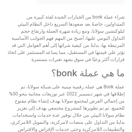
شراء عملة bonk من الخيارات الجيدة لفئة كبيرة من
المتداولين، خاصةً بعد صعودها السريع داخل النظام البيئي
لبلوكتشين سولانا، ومع زيادة شهرة العملة وارتفاع حجم
التداول اليومي عليها، أصبح من المهم فهم الجوانب الأساسية
المرتبطة بها، بدايةً من كيفية شرائها إلى أهم العوامل التي قد
تؤثر على قيمتها في المستقبل، مما يساعد المستثمر على اتخاذ
قرارات أكثر وعيًا في سوق يشهد تغيرات مستمرة.
ما هي عملة bonk؟
عملة Bonk هي عملة رقمية مبنية على شبكة سولانا، تم
إطلاقها في شهر ديسمبر 2022 عبر توزيعات مجانية بنحو 50%
من إجمالي العرض لمجتمع سولانا بهدف إنشاء نظام مفتوح
للجميع، ثم تم تطويرها كمشروع مجتمعي يهدف إلى تعزيز
نظام سولانا البيئي من خلال توفير عدة خدمات واستخدامات
بدايةً من التداول على منصات لامركزية، والتمويل اللامركزي،
والتطبيقات اللامركزية وحتى خدمات الإقراض والاقتراض.