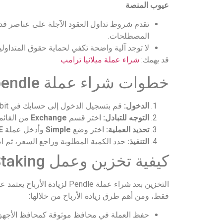
عيوب المنصة
تقدم شروط تداول العقود الآجلة على عناصر قد 
المصطلحات.
لا توجد آلية واضحة تكفي لحماية حقوق المتداول
قد يهمك:
شراء عملة ميلانيا ترامب
خطوات شراء عملة pendle عبر منصة plasbit
الدخول:
قم بتسجيل الدخول إلى حسابك في Plasbit.
التوجه للتبادل:
اختر قسم
Exchange
من القائم
تحديد العملية:
اختر وضع
Simple
وأدخل عملة
E
التنفيذ:
حدد الكمية المطلوبة وراجع السعر، ثم
كيفية تخزين وعمل Staking لعملة PENDLE لزيادة الأرباح
التخزين بعد شراء عملة ndle
فقط، ومن أهم طرق زيادة الأرباح من خلالها:
حفظ العملة في محافظ موثوقة كمحافظ الأجهزة أ