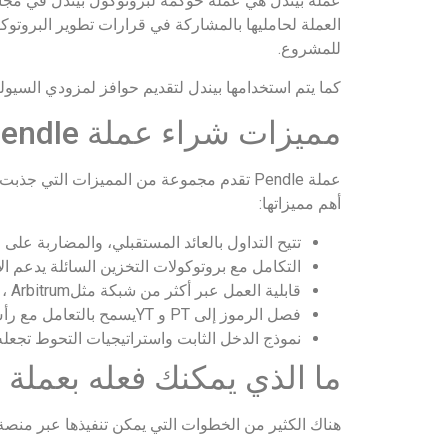
العملة لحامليها بالمشاركة في قرارات تطوير البروتو
للمشروع.
كما يتم استخدامها بيندل لتقديم حوافز لمزودي السي
مميزات شراء عملة pendle
عملة Pendle تقدم مجموعة من المميزات التي 
أهم مميزاتها:
تتيح التداول بالعائد المستقبلي، والمضاربة على 
التكامل مع بروتوكولات التخزين السائلة يدعم 
قابلية العمل عبر أكثر من شبكة مثلEthereum ، Arbitrum، و Solana، يسهل الوصول ويزيد من الفرص المتاحة للمستثمرين.
فصل الرموز إلى PT و YTيسمح بالتعامل مع رأس المال والعائد بشكل مستقل، مثل بيع العائد مقدمًا.
نموذج الدخل الثابت واستراتيجيات التحوط تجعله 
ما الذي يمكنك فعله بعملة pendle
هناك الكثير من الخطوات التي يمكن تنفيذها عبر منصة أو عملة pendle والتي تضمن إدارة الربح منها بفع