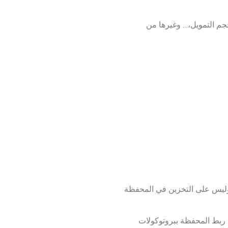
جم التمويل،… وغيرها من
 كل منصة، وليس على التخزين في المحفظة
م ربط المحفظة ببروتوكولات