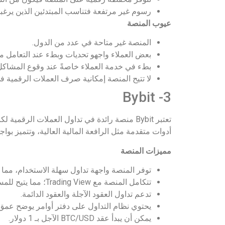
رسوم غير مرتفعة فتناسب المبتدئين الذين يرغب
عيوب المنصة
المنصة غير متاحة في عدد من الدول.
بعض العملاء واجهو تحديات وبطء عند التعامل
بطء في خدمة العملاء خاصةً عند وقوع المشاكل
لا تتيح المنصة إمكانية صرف العملات الرقمية ف
3- Bybit
تعتبر Bybit منصة رائدة في تداول العملات ا
أدوات متقدمة مثل الرافعة المالية العالية، وتتميز بوا
مميزات المنصة
توفر المنصة واجهة تداول سهلة الاستخدام، مما 
تتكامل المنصة مع Trading View؛ مما يتيح للمستخدمين إجراء تحليل سوق العملات الرقمية والتنفيذ من منصة واحدة بشكل أكثر سلاسة.
تدعم تداول العقود الآجلة والعقود الدائمة.
يحتوي نظام التداول على دفتر أوامر يوضح عمق 
يمكن أن يبدأ عقد BTC/USD الآجل بـ 1 دولار.