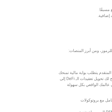
للرموز، ومن أبرز المنصات:
استثماري المتقدم يتطلب بوابة مالية تمنحك
مجرد وسيلة لشراء عملة PENDLE، بل تقدم نظاماً بيئياً متكاملاً يتيح لك تحويل تعقيدات الـ DeFi إلى
 قيمتها في عالمك الواقعي بكل سهولة
امل مع بروتوكولات