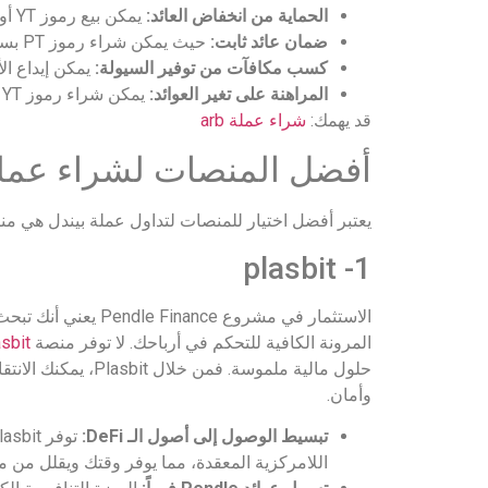
الحماية من انخفاض العائد:
يمكن بيع رموز YT أو تطبيق استراتيجيات متقدمة للتحوط من تراجع العوائد.
ضمان عائد ثابت:
حيث يمكن شراء رموز PT بسعر مخفض والاحتفاظ بها حتى تاريخ الاستحقاق للحصول على ربح متوقع مسبقًا.
كسب مكافآت من توفير السيولة:
يمكن إيداع الأموال ف
المراهنة على تغير العوائد:
يمكن شراء رموز YT والاستفادة إذا ارتفعت العوائد المستقبلية للأصل أو بقيت مستقرة.
قد يهمك:
شراء عملة arb
أفضل المنصات لشراء عملة NDLE
يعتبر أفضل اختيار للمنصات لتداول عملة بيندل هي منص
1- plasbit
الاستثمار في مشروع
المرونة الكافية للتحكم في أرباحك. لا توفر منصة
sbit
حلول مالية ملموسة
وأمان.
تبسيط الوصول إلى أصول الـ DeFi:
توفر Plasbit واجهة تداول بديهية تمكنك من اقتناء عملة
اللامركزية المعقدة، مما يوفر وقتك ويقلل من مخ