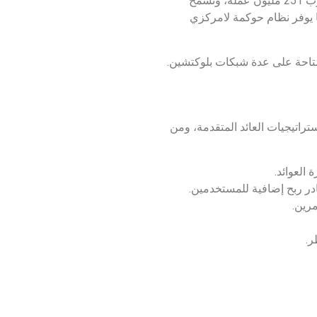
عملة بيندل هي عملة حوكمة لبروتوكول بيندل في مجال التمويل اللامركزي، وقد تم إطلاق المشروع في 2021 بمعروض يقارب 251 مليون عملة، وتسمح
ا يوفر نظام حوكمة لامركزي
متاحة على عدة شبكات بلوكتشين.
استراتيجيات العائد المتقدمة، ومن
 العوائد.
در ربح إضافية للمستخدمين.
ر.