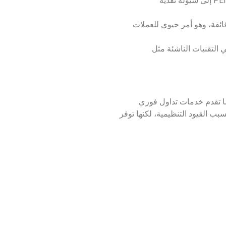
الميزة التنافسية الكبرى هي قدرتك على تحويل أرباحك الناتجة عن تداول أو نمو عملة PENDLE إلى سيولة نقدية
 تنافسية للغاية وبسرعة فائقة، وهو أمر حيوي للعملات
في التقنيات الناشئة مثل
من حيث حجم التداول، وتدعم مئات العملات وأزواج التداول في أكثر من 100 دولة، كما تقدم خدمات تداول فوري
بب القيود التنظيمية، لكنها توفر