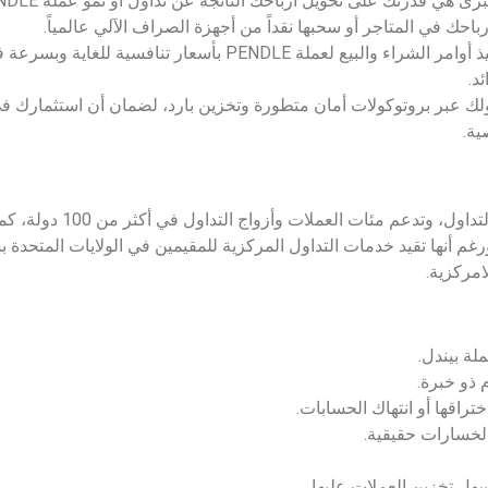
أرباحك في المتاجر أو سحبها نقداً من أجهزة الصراف الآلي عالمياً.
تضمن المنصة تنفيذ أوامر الشراء والبيع لعملة PENDLE بأسعار
د.
P بحماية أصولك عبر بروتوكولات أمان متطورة وتخزين بارد، لضمان أن استثمارك 
منصة OKX تعد من بين أكبر المنصات 
م أنها تقيد خدمات التداول المركزية للمقيمين في الولايات المتحدة بس
لة بيندل.
 ذو خبرة.
راقها أو انتهاك الحسابات.
 لخسارات حقيقية.
ل تخزين العملات عليها.