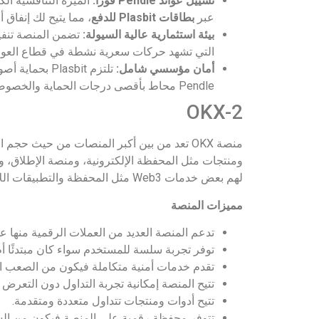
تسييل عوائد Pendle فوراً:
عبر
بطاقات Plasbit للدفع
، مما يتيح لك إنفاق 
بيئة استثمارية عالية السيولة:
التي تشهد حركات سعرية نشطة في قطاع العوائ
أمان مؤسسي شامل:
تلتزم lasbit
Pendle محاط بأقصى درجات الحماية والخصوصية.
OKX-2
ومنتجات مثل المحفظة الإلكترونية، ومنصة الإطلاق، ورغ
لهم بعض خدمات Web3 مثل المحفظة والتطبيقات اللامركزية.
مميزات المنصة
تدعم المنصة العديد من العملات الرقمية منها عم
توفر تجربة سلسة للمستخدم سواء كان مبتدئًا أم
تقدم خدمات أمنية متكاملة فيكون من الصعب اخت
تتيح المنصة إمكانية تجربة التداول دون التعرض
تتيح أدوات ومنتجات تتداول متعددة ومتقدمة.
تتوفر محفظة رقمية على المنصة فيكون من السه