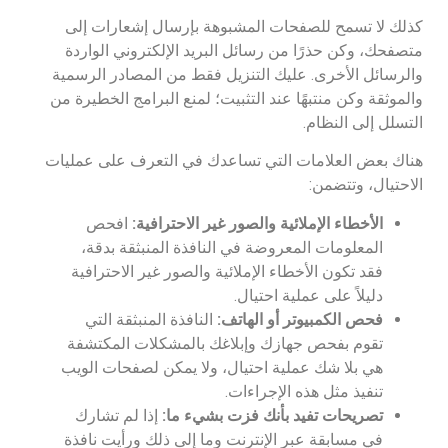
كذلك لا تسمح للصفحات المشبوهة بإرسال إشعارات إلى
متصفحك، وكن حذرًا من رسائل البريد الإلكتروني الواردة
والرسائل الأخرى. عليك التنزيل فقط من المصادر الرسمية
والموثقة وكن منتبهًا عند التثبيت؛ لمنع البرامج الخطيرة من
التسلل إلى النظام.
هناك بعض العلامات التي تساعدك في التعرف على عمليات
الاحتيال، وتتضمن:
الأخطاء الإملائية والصور غير الاحترافية:
افحص
المعلومات المعروضة في النافذة المنبثقة بدقة،
فقد تكون الأخطاء الإملائية والصور غير الاحترافية
دليلاً على عملية احتيال.
فحص الكمبيوتر أو الهاتف:
النافذة المنبثقة التي
تقوم بفحص جهازك وإبلاغك بالمشكلات المكتشفة
هي بلا شك عملية احتيال، ولا يمكن لصفحات الويب
تنفيذ مثل هذه الإجراءات.
تصريحات تفيد بأنك فزت بشيء ما:
إذا لم تشارك
في مسابقة عبر الإنترنت وما إلى ذلك ورأيت نافذة