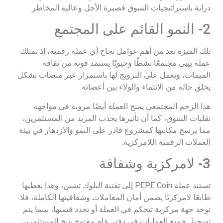
دراية باستراتيجيات السوق قصيرة الأجل وعالية المخاطر.
2- النمو القائم على المجتمع
تلك الميزة تعد من أهم عوامل نجاح أي عملة رقمية، إذ تمتلك
عملة بيبي مجتمعًا نشطًا وحيويًا يستمد قوته من ثقافة
الميمات، ويعمل على الترويج لها باستمرار عبر منصات بشكل
يخلق حالة من الانتماء والولاء بين أعضائه.
هذا الزخم المجتمعي يمنح العملة أيضًا مرونة في مواجهة
تقلبات السوق، كما أن تأثيرها يجذب المزيد من المستثمرين،
مما يرسخ مكانتها كمشروع قادر على النمو والازدهار في بيئة
العملات الرقمية اللامركزية.
3- لامركزية وشفافة
تستند عملة PEPE Coin إلى تقنية البلوك تشين، وهذا يعطيها
طابعًا لامركزيًا يضمن أمان المعاملات وشفافيتها الكاملة، فلا
توجد جهة مركزية تتحكم في العملة أو تحدد قيمتها، بينما يتم
تسجيل جميع العمليات في دفتر عام مفتوح يتيح للمستثمرين