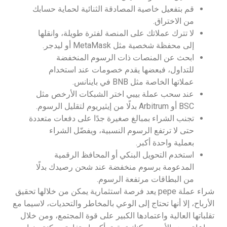
قم بتفعيل خاصية المصادقة الثنائية لحماية حسابك
من الاختراق.
لا تترك عملاتك على المنصة لفترة طويلة، وانقلها
إلى محفظة شخصية مثل MetaMask أو ليدجر.
ابحث عن المنصات ذات الرسوم المنخفضة
للتداول، فبعضها يقدم خصومات عند استخدام
عملاتها الخاصة مثل BNB في باينانس.
عند سحب عملة بيبي اختر الشبكات الأرخص مثل
BSC أو Arbitrum بدلًا من إيثيريوم لتقليل الرسوم.
تجنب الشراء بمبالغ صغيرة جدًا على دفعات متعددة
حتى لا ترتفع الرسوم النسبية، ويفضّل الشراء
بعملية واحدة أكبر.
استخدم التحويل البنكي أو المحافظ الرقمية
المدعومة برسوم منخفضة عند شحن رصيدك بدلًا
من البطاقات مرتفعة الرسوم.
شراء عملة pepe يعد فرصة استثمارية يمكن من خلالها تحقيق
الأرباح، إلا أنها تحتاج إلى الوعي بالمخاطر والتحديات، لاسيما مع
تقلباتها العالية واعتمادها الكبير على قوة المجتمع، ومن خلال