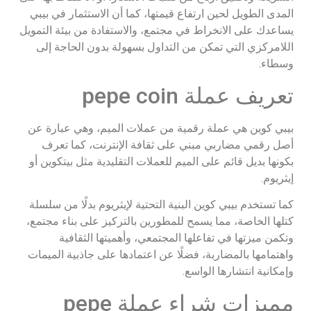
المدى الطويل لحين ارتفاع قيمتها، كما أن الاستثمار في بيبي
يساعدك على الانخراط في مجتمع، والاستفادة من بيئة التمويل
اللامركزي التي تمكن من التداول بسهولة بدون الحاجة إلى
وسطاء.
تعريف عملة pepe coin
بيبي كوين هي عملة رقمية من عملات الميم، وهي عبارة عن
أصل رقمي مضاربي مبني على ثقافة الإنترنت، كما تعرف
بكونها بديل قائم على الميم للعملات التقليدية مثل بيتكوين أو
إيثريوم.
كما تستخدم بيبي كوين البنية التحتية لإيثريوم بدلًا من سلسلة
كتلها الخاصة، مما يسمح للمطورين بالتركيز على بناء مجتمع،
وتكمن ميزتها في تفاعلها المجتمعي، وأهميتها الثقافية
واهتمامها بالمضاربة، فضلًا عن اعتمادها على جاذبية الميمات
وإمكانية انتشارها الواسع.
مميزات شراء عملة pepe