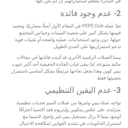
في خسارة معظم استثماراتهم، إن لم يكن كلها.
2- عدم وجود فائدة
تعدّ عملة PEPE Coin في المقام الأول أصلًا مضاربيًا، وتعتمد
قيمتها بشكل كبير على شعبية الميمات وحماس المجتمع
حولها، دون وجود استخدامات عملية واضحة أو تقنيات قوية
تدعم استمراريتها على المدى الطويل.
بينما العملات الرقمية الأخرى قد أثبتت فائدتها في مجالات
مالية متنوعة، لذا يبقى غياب الفائدة الحقيقية أحد أكبر عيوب
بيبي كوين وهذا يجعل نجاحها مرتبطًا بشكل أساسي باستمرار
شعبيتها فقط.
3- عدم اليقين التنظيمي
تواجه عملة بيبي وغيرها من عملات الميم تحديات تنظيمية
متزايدة، على عكس بيتكوين وإيثريوم فقد اكتسبا اعترافًا
أوسع، بينما لا يزال مستقبل بيبي غير واضح، لاسيما مع
استمرار الحكومات في تشديد القوانين لمكافحة الاحتيال