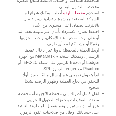
المحفظة الساخنة أو حساب المنصة لمبالغ صغيرة
مخصصة للتداول اليومي.
استخدم
محفظة باردة
أصلية، يمكنك شرائها من
الشركة المصنعة مباشرة وإعدادها دون اتصال
بالإنترنت لضمان أعلى مستوى من الأمان.
احتفظ بعبارة الاسترداد بأمان عبر تدوينه بخط اليد
أو على لوحة معدنية عند الإمكان، وتجنب تخزينها
رقميًا أو مشاركتها مع أي طرف.
اربط العملة بالمحفظة يدويًا عبر إدخال عقدها
الرسمي، ويمكنك استخدام MetaMask مع أجهزة
Ledger أو Trezor للرموز على شبكة ERC-20، أو
Phantom مع Ledger لرموز SPL.
ابدأ بتحويل تجريبي عبر إرسال مبلغًا صغيرًا أولًا
للتحقق من نجاح العملية وظهور الرصيد بشكل
صحيح.
انقل كامل أصولك إلى محفظة الأجهزة أو محفظة
متعددة التوقيعات بعد نجاح التحويل التجريبي.
عزز أمانك باستمرار وقم بتفعيل المصادقة الثنائية
على حساباتك، وقلل من صلاحيات عقود الرموز،