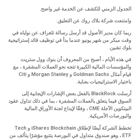
الجدول الزمني للكشف عن الخدمة غير واضح.
وامتنعت شركة بلاك روك عن التعليق.
ربما كان مدير الأصول قد أرسل رسالة تلغراف عن نواياه في
وقت مبكر من شهر يونيو عندما بدأ في توظيف قائد إستراتيجية
بلوك تشين.
في هذه الأيام ، أصبح من المعروف أن بنوك وول ستريت
والمؤسسات المالية الكبيرة تتجه نحو العملات المشفرة ، مع
قيام أمثال Goldman Sachs و Morgan Stanley و Citi
باختيار الاستراتيجيات بعناية.
أرسلت BlackRock بالفعل بعض الإشارات الإيجابية إلى
السوق فيما يتعلق بالعملات المشفرة ، بما في ذلك تداول عقود
البيتكوين الآجلة CME ، وفقًا لإيداع لجنة الأوراق المالية
والبورصات الأمريكية.
تخطط الشركة أيضًا لإطلاق iShares Blockchain و Tech
ETF ، وهو صندوق متداول في البورصة يتتبع مؤشرًا يتألف من