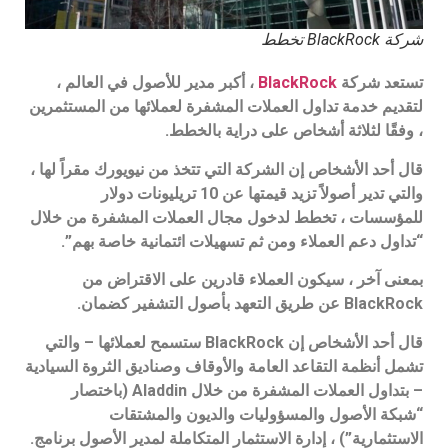
شركة BlackRock تخطط
تستعد شركة
BlackRock
، أكبر مدير للأصول في العالم ،
لتقديم خدمة تداول العملات المشفرة لعملائها من المستثمرين
، وفقًا لثلاثة أشخاص على دراية بالخطط.
قال أحد الأشخاص إن الشركة التي تتخذ من نيويورك مقراً لها ،
والتي تدير أصولاً تزيد قيمتها عن 10 تريليونات دولار
للمؤسسات ، تخطط لدخول مجال العملات المشفرة من خلال
“تداول دعم العملاء ومن ثم تسهيلات ائتمانية خاصة بهم”.
بمعنى آخر ، سيكون العملاء قادرين على الاقتراض من
BlackRock عن طريق التعهد بأصول التشفير كضمان.
قال أحد الأشخاص إن BlackRock ستسمح لعملائها – والتي
تشمل أنظمة التقاعد العامة والأوقاف وصناديق الثروة السيادية
– بتداول العملات المشفرة من خلال Aladdin (باختصار
“شبكة الأصول والمسؤوليات والديون والمشتقات
الاستثمارية”) ، إدارة الاستثمار المتكاملة لمدير الأصول برنامج.