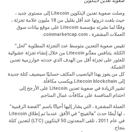
صعوبة تعدين لايتكوين
وصلت صعوبة تعدين لايتكوين Litecoin إلى مستوى جديد ،
حيث بلغت ذروتها عند أقل بقليل من 18 مليون علامة تجزئة ،
وفقًا لما نشرته مؤسسة Litecoin على موقع بيانات سوق
العملات المشفرة ، coinmarketcap.com.
تقيس صعوبة التعدين متوسط ​​عدد التجزئة المطلوبة “لحل”
الكتلة. يتنافس معدِّنو Litecoin من خلال إنشاء تجزئة عشوائية
للعثور على تجزئة أقل من الهدف الذي حددته خوارزمية تعدين
الشبكة.
كل من يفوز بهذا اليانصيب المكثف حسابيًا سيضيف كتلة جديدة
إلى Litecoin blockchain ويكسب مكافأة.
تشير الزيادة في صعوبة تعدين Litecoin على الأرجح إلى
احتدام المنافسة على مكافآت عمال المناجم.
العملة المشفرة ، التي يشار إليها أحيانًا باسم “الفضة الرقمية”
، لها أيضًا حدث “هالفينج” في الأفق. عندما تم إطلاق Litecoin
في عام 2011 ، تلقى المعدنون 50 لايتكوين (LTC) لتعدين كتلة
بنجاح.