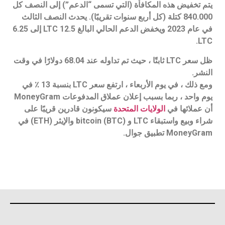
يتم تخفيض هذه المكافأة (التي تسمى “الدعم”) إلى النصف كل
840.000 كتلة (كل أربع سنوات تقريبًا). يحدث النصف الثالث
في عام 2023 ويخفض الدعم الحالي البالغ 12.5 LTC إلى 6.25
LTC.
ظل سعر LTC ثابتًا ، حيث تم تداوله عند 68.04 دولارًا في وقت
النشر.
ومع ذلك ، في يوم الأربعاء ، ارتفع سعر LTC بنسبة 13 ٪ في
يوم واحد ، ربما بسبب إعلان عملاق المدفوعات MoneyGram
أن عملائها في
الولايات المتحدة
سيكونون قادرين قريبًا على
شراء وبيع واستبقاء LTC و bitcoin (BTC) والإيثر (ETH) في
MoneyGram تطبيق جوال.