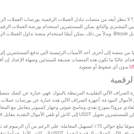
USD إلى كاش على الفور؟ لا تنظر أبعد من منصات تبادل العملات الرقمية. بورصات الع
 من منصة إلى أخرى. أحد الأسباب الرئيسية التي تدفع المستثمرين إل
 كاش هو سهولة الاستخدام. غالبًا ما تكون هذه المنصات صديقة للمبتدئين وسهلة الإع
بدون أي ضغوط أو صعوبة.
لرقمية
 الصراف الآلي المشفرة (ATM) عن أجهزة الصراف الآلي التقليدية المرتبطة بالبنوك. فهي عبار
ام الأموال المودعة. أجهزة الصراف الآلي هذه عبارة عن بورصات عمل
ي العادي مزودًا بموزع نقدي وماسح ضوئي وجهاز كمبيوتر يتعامل مع المع
 تلقي الأموال النقدية مقابل Tether.
ومقابل هذه الخدمات، تتقاضى أجهزة الصراف الآلي رسومًا تبلغ حوالي 15٪ لتسهيل المعاملة. ع
هناك بعض الأسباب التي تدفعك إلى استخدام أجهزة الصراف الآلي للعملات ال