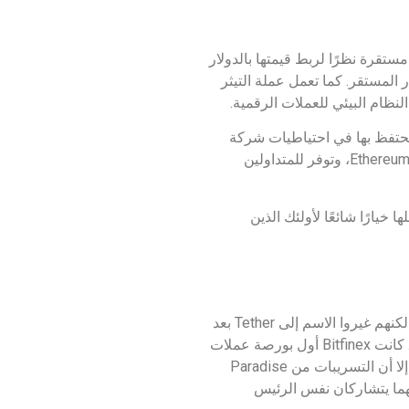
بارها عملة مستقرة نظرًا لربط قيمتها بالدولار
الدولار المستقر. كما تعمل عملة التيثر
الأمريكي المقابل كل وحدة USDT تم إصدارها للتداول والمحتفظ بها في احتياطيات شركة
Tether Limited، ومن هنا جاء مصطلح “Tether”. فهي توفر ملاذًا آمناً من التقلبات النموذجية للعملات المشفرة مثل Bitcoin وEthereum، وتوفر للمتداولين
لها خيارًا شائعًا لأولئك الذين
لقد أسس بروك بيرس وريف كولينز وكريغ سيلارز شركة Tether في عام 2014. وكان المشروع في الأصل يسمى Realcoin، لكنهم غيروا الاسم إلى Tether بعد
وقت قصير من إطلاقه. الشركة التي تقف وراء Tether، هي Tether Limited، فهي المسؤولة عن إصدارها وإدارة الاحتياطيات. كانت Bitfinex أول بورصة عملات
رقمية رئيسية تقدم تداول Tether، والتي بدأت في يناير 2015. على الرغم من أن Bitfinex وTether Limited كيانان منفصلان، إلا أن التسريبات من Paradise
ام 2018، قال متحدث باسم الشركتين إنهما يتشاركان نفس الرئيس