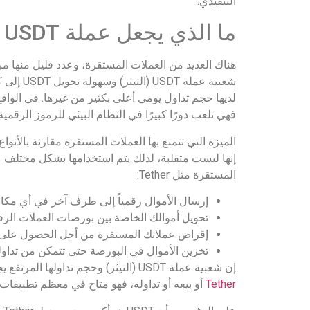
التنفيذي.
ما الذي يجعل عملة USDT (التيثر) فريدة؟
هناك العديد من العملات المستقرة، وعدد قليل منها مرت
فهي تلعب دورًا كبيرًا في النظام البيئي للرموز الرقمية.
الميزة التي تتمتع بها العملات المستقرة مقارنة بالأن
إنها ليست متقلبة، لذلك يتم استخدامها بشكل مختلف عن
المستقرة مثل Tether:
إرسال الأموال رقمياً إلى طرف آخر في أي مكان
تحويل أموالك الخاصة بين بورصات العملات الرق
إقراض عملاتك المستقرة من أجل الحصول على أسع
تخزين الأموال في البورصة حتى تتمكن من تداو
إن شعبية عملة USDT (التيثر) وحجم تداولها المرتفع يجعل استخدامها أسهل من العملات المستقرة الأخرى. على سبيل المثال، إذا كنت ترغب في
Tether
أو بيعه أو تداوله، فهو متاح في معظم تطبيقات العمل