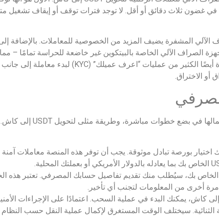
الصراف الآلي المشفرة عادةً بمعالجة معاملات USDT في غضون ثلاث دقائق أو أقل. لا توجد فترات توقف أ
U نقدًا عبر ماكينة الصراف الآلي المشفرة يضيف المزيد من الخصوصية للمعاملات. بالإضا
هزة الصراف الآلي الخاصة بالبيتكوين غير خاضعة للحراسة تمامًا – مما ي
بالملكية الكاملة لعملاته المعدنية. لا تتطلب هذه الأجهزة أيضًا ال
أو الاختراق.
يعد سحب USDT إلى حساب مصرفي عملية يم
جب عليك اختيار بورصة تبادل موثوقة. يجب أن توفر هذه المنصة معاملات آ
لخطوة 2: تقديم تفاصيل حسابك: بعد بيع USDT الخاص بك، سيُطلب منك تقديم تفاصيل حسابك المصرفي
 مرة أخرى من المعلومات لتجنب أي تأخير.
خطوة 3: بدء عملية السحب: بعد تحويل USDT إلى كاش، يمكنك البدء في عملية السحب. اعتمادًا على الإج
دقة الثنائية. سيختلف الوقت المستغرق لإكمال عملية النقل حسب النظام 