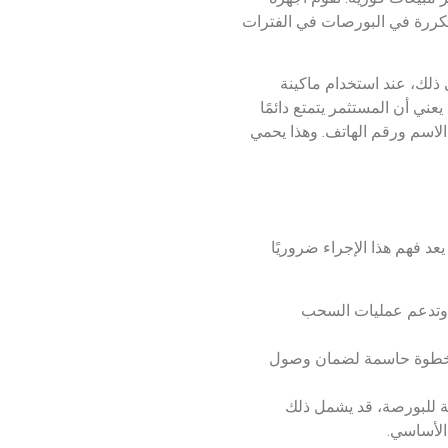
و إيقاف تشغيل متكررة في البورصات في الفترات
فة إلى ذلك، عند استخدام ماكينة
عني أن المستثمر يتمتع دائمًا
كثير من عمليات “اعرف عميلك” (KYC) لبدء معاملة إلى جانب الاسم ورقم الهاتف. وهذا يحمي
كنك إكمالها في بضع خطوات مباشرة، وطريقة مثلى لتحويل USDT إلى كاش. يعد فهم هذا الإجراء ضروريًا
منة وتدعم عمليات السحب
. تعتبر هذه الخطوة حاسمة لضمان وصول
راءات الأمنية للبورصة، قد يشمل ذلك
الأساسي.