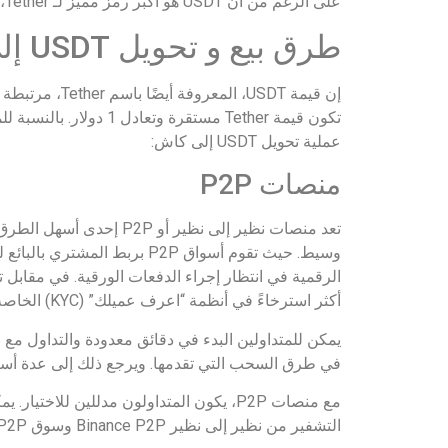
على الرغم من أن USDT هو أكبر رمز مميز لـ Tether، إلا أنه يحتوي أيضًا على رموز مرتبطة باليورو واليوان والذهب.
طرق بيع و تحويل USDT إلى كاش
تكون قيمة Tether مست
عملية تحويل USDT إلى كاش:
منصات P2P
وسيط. حيث تقوم أسواق P2P ب
الرقمية في انتظار إجراء الدفعات الورقية. في مقابل 
أكثر استرخاءً في أنظمة “اعرف عميلك” (KYC) الخاصة بها مقارنة بالتبادلات المركزية.
يمكن للمتداولين البدء في دقائق معدودة والتداول مع
في طرق السحب التي تقدمها. ويرجع ذلك إلى عدة أسباب
التشفير من نظير إلى نظير Binance P2P وسوق KuCoin P2P.