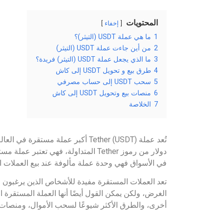
المحتويات
إخفاء
1
ما هي عملة USDT (التيثر)؟
2
من أين جاءت عملة USDT (التيثر)
3
ما الذي يجعل عملة USDT (التيثر) فريدة؟
4
طرق بيع و تحويل USDT إلى كاش
5
سحب USDT إلى حساب مصرفي
6
منصات بيع وتحويل USDT إلى كاش
7
الخلاصة
دولار من رموز Tether المتداولة، فه
في الأسواق فهي وحدة عملة مألوفة عند بيع العملات ا
الغرض، ولكن يمكن القول أيضًا أنها العملة المستقرة ا
أخرى، والطرق الأكثر شيوعًا لسحب الأموال، ومنصات ا