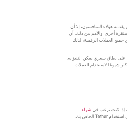
يقدمه هؤلاء المنافسون، إلا أن
تع Tether بقيمة سوقية أكبر من أي عملة مستقرة أخرى. والأهم من ذلك، أن
 غيرها. في الواقع، تتمتع Tether بشكل روتيني بأعلى حجم تداول على مدار 24 ساعة بين جميع العملات الرقمية، لذلك
ظ على نطاق سعري يمكن التنبؤ به.
ثر شيوعًا لاستخدام العملات
شراء
T الخاص بك.