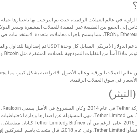
وفة أيضاً باسم Tether، بمثابة حجر الزاوية في عالم العملات الرقمية، حيث تم الترحيب بها باعت
1:. حيث يهدف هذا الانعكاس إلى الجمع بين الطبيعة غير المقيدة للعملات المشفرة وسعر 
لقد تم تصميم هذه العملة لتكون بمثابة دولار رقمي؛ ويدعم الدولار 
ل الانتقال بين عالم العملات الورقية وعالم الأصول الافتراضية بشكل كبير، مما يجع
لأسعار في سوق العملات الرقمية.
Papers في عام 2017 كشفت أن مسؤولي Bitfinex أنشأوا Tether Limited. وفي ع