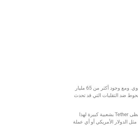
تُعد عملة Tether (USDT) أكبر عملة مستقرة في العالم من حيث القيمة السوقية، حيث ترتبط قيمتها بالدولار الأمريكي بالتساوي. ومع وجود أكثر من 65 مليار
واء للتحوط ضد التقلبات التي قد تحدث
تعد العملات المستقرة مفيدة للأشخاص الذين يرغبون في الاحتفاظ بعملة رقمية تحافظ على قيمة ثابتة ومدعومة بأصل ما. تحظى Tether بشعبية كبيرة لهذا
مثل الدولار الأمريكي أو أي عملة