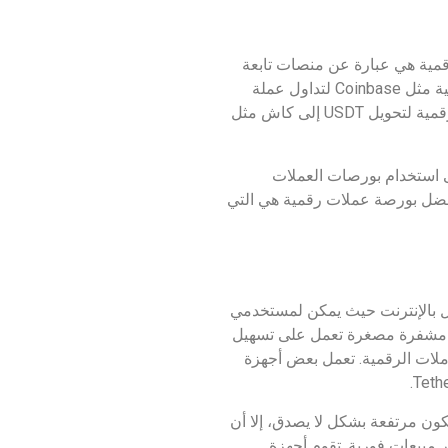
ملات الرقمية هي عبارة عن منصات تابعة
لجهات خارجية تسهل عمليات تداول العملات الرقمية بين المشتري والبائع. يمكن للمستثمرين استخدام بورصة العملات الرقمية مثل Coinbase لتداول عملة
رقمية مقابل أخرى، على سبيل المثال، بيع Tether مقابل Bitcoin. وبدلاً من ذلك، يمكن أيضًا استخدام منصة تداول العملات الرقمية لتحويل USDT إلى كاش مثل
ى استخدام بورصات العملات
داد. إن أفضل بورصة عملات رقمية هي التي
ة عن كشك متصل بالإنترنت حيث يمكن لمستخدمي
ات مشفرة مصغرة تعمل على تسهيل
املات الرقمية. تعمل بعض أجهزة
لى الرغم من أن الرسوم قد تكون مرتفعة بشكل لا يصدق، إلا أن
رقمية لتحويل USDT إلى كاش. الأول هو أنها توفر مبيعات فورية. تقوم أجهزة