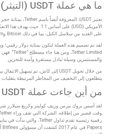
ما هي عملة USDT (التيثر)؟
تعتبر USDT، المعر
الأمريكي (USD) على أساس 1
على العديد من سلاسل الكتل، بما في ذلك Bitcoin وEthereum وTRON، مما يسمح بإجراء معاملات متعددة الاستخدامات في النظام البيئي للعملات الرقمية.
والمستثمرين وسيلة تبادل مستقرة وآمنة للتخزين.
من خلال تحويل USDT إلى كاش، تم تسهي
يتطلعون إلى التخفيف من المخاطر المرتبطة بتقلبات ا
من أين جاءت عملة USDT (التيثر)