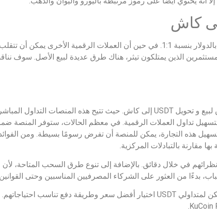
إن قيمة USDT، المعروفة أيضًا باسم Tether، مرتبطة بالدولار بنسبة 1:1. في حين أن العملات الر
قرة وتعادل 1 دولار. بالنسبة للمستثمرين الذين يمتلكون تيثر، هناك طرق عديدة لبيع الأصل
تعد منصات نظير إلى نظير أو P2P إحدى أسهل الطرق لبيع و تحويل USDT إلى كاش. حيث تتيح هذه
ربط المشتري بالبائع لتسهيل تداول العملات الرقمية. في معظم الحالات، ستوفر المنص
تسهيل هذه التجارة، يمكن للمنصة أن تفرض رسومًا بسيطة. ومن الفوائد 
 نظرائهم في خلال دقائق. بالإضافة إلى تنوع طرق السحب المتاحة، لأ
، بدءًا من العثور على الشركاء المصرفيين المناسبين وحتى القوانين 
مع منصات P2P، يكون المتداولون مدللين للاختيار. يمكن لمتداولي USDT اختيار أفضل سعر وطري