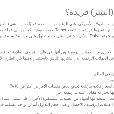
بط بالدولار الأمريكي. على الرغم من أنها تقدم فعليًا نفس الشيء الذي 
شعبية عملة USDT (التيثر) وسهولة تحويل USDT إلى كاش، تميزها عن غيرها. تتم
لديها حجم تداول يومي أعلى بكثير من
واع الأخرى من العملات الرقمية هي أنها، في ظل الظروف العادية، تحاف
 العملات الرقمية التي يشتريها الناس كاستثمار. وفيما يلي الطرق الأك
 في العالم.
مية.
ار فائدة مرتفعة (تدفع بعض منصات الإقراض أكثر من 10%).
لها بسرعة مقابل عملات رقمية أخرى.
ات الرقميةة الأفضل. ويعني حجم التداول أنه لن تواجه مشكلة في استخدام ether