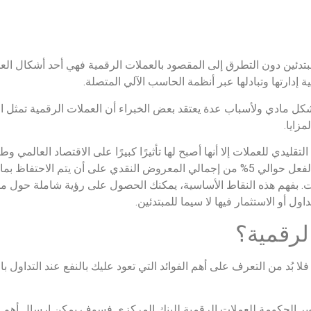
بتدئين دون التطرق إلى المقصود بالعملات الرقمية فهي أحد أشكال ال
ية إدارتها وتبادلها عبر أنظمة الحاسب الآلي المتصلة.
بشكل مادي ولأسباب عدة يعتقد بعض الخبراء أن العملات الرقمية تمثل 
مزايا.
قليدي للعملات إلا أنها أصبح لها تأثيرًا كبيرًا على الاقتصاد العالمي
البنوك المركزية، حيث تمثل العملة الكندية المتداولة بالفعل حوالي 5% من إجمالي المعروض النقدي ع
ت. بفهم هذه النقاط الأساسية، يمكنك الحصول على رؤية شاملة حول ماه
 أو الاستثمار فيها لا سيما للمبتدئين.
الرقمية؟
ا بُد من التعرف على أهم الفوائد التي تعود عليك بالنفع عند التداول ب
ر الحكومة للعملات الرقمية للبنك المركزي فسوف يمكن إرسال أهم الم