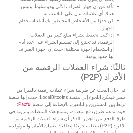
تأكد من أن جهاز الصراف الآلي يبدو سليماً، وليس
هناك أي علامات تدل على التلاعب به.
كن حذرًا من الأشخاص المحيطين بك أثناء استخدام
الجهاز.
إذا كنت تخطط لشراء مبلغ كبير من العملات
الرقمية، قد تحتاج إلى تقسيم الشراء على عدة أيام
أو استخدام أجهزة مختلفة؛ حيث إن أجهزة الصراف
لها حدود يومية.
ثالثًا: شراء العملات الرقمية من
الأفراد (P2P)
في حال البحث عن طريقة شراء عملات رقمية بالفيزا من
مصر فيمكن اللجوء إلى منصة LocalBitcoins؛ حيث إنها منصة
تربط بين المشترين والبائعين، بالإضافة إلى منصة
Paxful
؛
حيث تدعم طرق دفع متعددة، وتتمتع هذه المنصات بمرونة في
طرق الدفع. من الجدير بالذكر أن شراء العملات الرقمية من
الأفراد (P2P) يتطلب حرصًا إضافيًا؛ لضمان الأمان والموثوقية،
ومن أهم الأمور المُراعاة لاختيار هذه الطريقة: