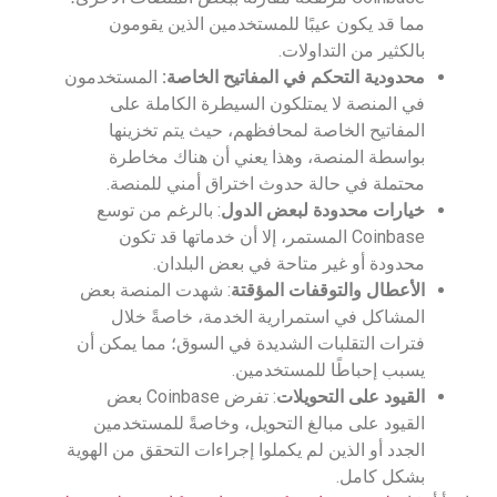
مما قد يكون عيبًا للمستخدمين الذين يقومون
بالكثير من التداولات.
محدودية التحكم في المفاتيح الخاصة
:
المستخدمون
في المنصة لا يمتلكون السيطرة الكاملة على
المفاتيح الخاصة لمحافظهم، حيث يتم تخزينها
بواسطة المنصة، وهذا يعني أن هناك مخاطرة
محتملة في حالة حدوث اختراق أمني للمنصة.
خيارات محدودة لبعض الدول
: بالرغم من توسع
Coinbase المستمر، إلا أن خدماتها قد تكون
محدودة أو غير متاحة في بعض البلدان.
الأعطال والتوقفات المؤقتة
: شهدت المنصة بعض
المشاكل في استمرارية الخدمة، خاصةً خلال
فترات التقلبات الشديدة في السوق؛ مما يمكن أن
يسبب إحباطًا للمستخدمين.
القيود على التحويلات
: تفرض Coinbase بعض
القيود على مبالغ التحويل، وخاصةً للمستخدمين
الجدد أو الذين لم يكملوا إجراءات التحقق من الهوية
بشكل كامل.