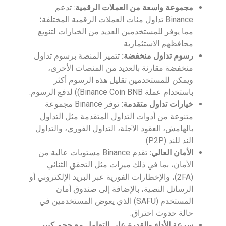
مجموعة واسعة من العملات الرقمية
: تدعم
Binance تداول مئات العملات الرقمية المختلفة؛
مما يوفر للمستخدمين العديد من الخيارات لتنويع
محافظهم الاستثمارية.
رسوم تداول منخفضة:
تتميز المنصة برسوم تداول
منخفضة مقارنة بالعديد من المنصات الأخرى،
ويمكن للمستخدمين تقليل هذه الرسوم أكثر
باستخدام عملة Binance Coin BNB)) لدفع الرسوم.
خيارات تداول متقدمة:
توفر Binance مجموعة
متنوعة من أدوات التداول المتقدمة مثل التداول
بالهامش، العقود الآجلة، التداول الفوري، والتداول
الند للند (P2P).
الأمان العا
لي
:
تقدم Binance مستويات عالية من
الأمان، بما في ذلك ميزات مثل التحقق الثنائي
(2FA)، والإخطارات الفورية عبر البريد الإلكتروني أو
الرسائل النصية، بالإضافة إلى صندوق أمان
المستخدم (SAFU) الذي يعوض المستخدمين في
حالة حدوث اختراق.
سرعة الأداء والقدرة على التعامل مع حجم كبير