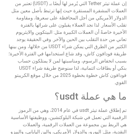
إن عملة تيثر Tether التي يُرمز لها أيضًا بـ (USDT) تعتبر من
العملات المشفرة المستقرة حيث إنها ترتبط بأصل معين مثل
الدولار الأمريكي من أجل المحافظة على سعرها، ومقاومة
تقلب الأسعار. لذا نجد العملاء يقبلون على شرائها بالفترة
الأخيرة خاصةً أن العملات الكبيرة مثل: البيتكوين والايثريوم
تعاني من حدة التقلب بين الحين والآخر. وفي الحقيقة يوجد
الكثير من الطرق التي يمكن شراء USDT من خلالها، ومن بينها
طريقة فودافون كاش، وقد شاع استخدامها في الفترة الأخيرة؛
بسبب انخفاض الرسوم، ومناسبتها لمن لا يمتلكون حساب
بنكي أو بطاقات ائتمانية، لذا سنوضح طريقة شراء USDT
فودافون كاش خطوة بخطوة 2025 من خلال موقع الكريبتو
القوي.
ما هي عملة usdt؟
تم إطلاق عملة تيثر usdt في عام 2014، وهي من الرموز
الرقمية التي تعمل في شبكة البلوكتشين، ووظيفتها الأساسية
هي الربط بين مجموعة من العملات الرقمية، والعملات
النقدية، مثل: اليورو، والدولار الأمريكي، والين الياباني، والبيزو