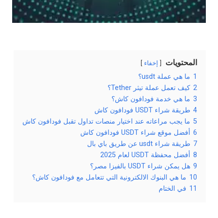
المحتويات
إخفاء
1
ما هي عملة usdt؟
2
كيف تعمل عملة تيثر Tether؟
3
ما هي خدمة فودافون كاش؟
4
طريقة شراء USDT فودافون كاش
5
ما يجب مراعاته عند اختيار منصات تداول تقبل فودافون كاش
6
أفضل موقع شراء USDT فودافون كاش
7
طريقة شراء usdt عن طريق باي بال
8
أفضل محفظة USDT لعام 2025
9
هل يمكن شراء USDT بالفيزا مصر؟
10
ما هي البنوك الالكترونية التي تتعامل مع فودافون كاش؟
11
في الختام