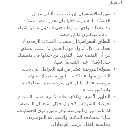
الاختيار:
سهولة الاستعمال
: إن كنت مبتدئًا في مجال
العملات المشفرة، فعليك أن تختار منصة عملات
رقمية ذات واجهة بسيطة حتى لا تكون عملية شراء
USDT فودافون كاش صعبة.
النطاق الجغرافي
: إن منصات العملات الرقمية لا
تعمل في كل الدول حول العالم، لذا عليك التحقق
من أن المنصة تقبل التداول من خلالها في منطقتك
قبل الإقبال على التسجيل فيها.
سيولة البورصة
: تعتبر من أهم العوامل التي يجب
التحقق منها، فإذا كانت البورصة تمتلك سيولة
مرتفعة، فذلك دليل على سرعة تنفيذ المعاملات،
والعكس صحيح.
التدابير الأمنية
: إن الإجراءات الأمنية تضمن لك عدم
تعرضك للسرقة والاحتيال خلال استعمال المنصة،
لذا تأكد من أن البورصة توفر تأمين قوي للحسابات،
مثل: المصادقة الثنائية، والمصادقة البيومترية،
وخاصية القفل الزمني للإعدادات.