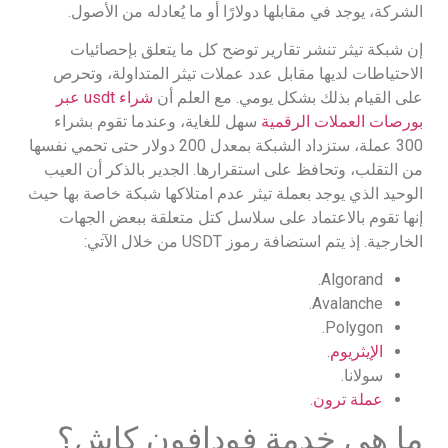
الشركة، يوجد في مقابلها دولارًا أو ما يُعادله من الأصول.
إن شبكة تيثر تنشر تقارير توضح كل ما يتعلق بإحصائيات
الاحتياطات لديها مقابل عدد عملات تيثر المتداولة، وتحرص
على القيام بذلك بشكل يومي. مع العلم أن
شراء usdt عبر
بورصات العملات الرقمية
سهل للغاية، وعندما تقوم بشراء
300 عملة، ستزداد الشبكة بمعدل 200 دولار حتى تحمي نفسها
من التقلب، وتحافظ على استقرارها. الجدير بالذكر أن العيب
الوحيد الذي يوجد بعملة تيثر عدم امتلاكها شبكة خاصة بها حيث
إنها تقوم بالاعتماد على سلاسل كتل متعلقة ببعض الجهات
الخارجية. إذ يتم استضافة رموز USDT من خلال الآتي:
Algorand.
Avalanche.
Polygon.
الإيثريوم
.
سولانا.
عملة ترون
.
ما هي خدمة فودافون كاش؟