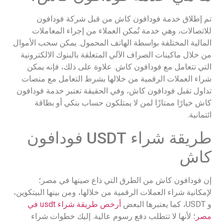
تم إطلاق خدمة فودافون كاش من قبل شركة فودافون
للاتصالات، وهي خدمة تُمكن العملاء من إجراء المعاملات
المالية المختلفة بواسطة الهاتف المحمول. يمكن سحب الأموال
من خلال ماكينات الصراف الآلي المتعلقة بالبنوك الالكترونية
التي تتعامل مع فودافون كاش. علاوة على ذلك، فإنه يمكن
شراء العملات الرقمية من خلالها بشرط التعامل مع منصات
تداول تقبل فودافون كاش، وفي الحقيقة تعتبر خدمة فودافون
كاش خيارًا ممتازًا لمن لا يمتلكون حساب بنكي أو بطاقة
ائتمانية.
طريقة شراء USDT فودافون
كاش
إن فودافون كاش من الطرق التي ذاع صيتها في مصر؛
لإمكانية شراء العملات الرقمية من خلالها، ومن بينها البيتكوين،
و USDT، كما يعتبرها البعض
أرخص طريقة شراء usdt في
مصر
؛ لأنها لا تتطلب دفع رسوم عالية. إليك خطوات شراء