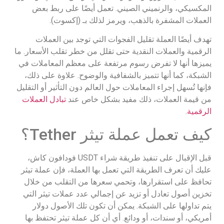
المكسيكي، والرنميني الصيني. تعمل أيضًا على ربط بعض
العملات المشفرة بالذهب، ويرمز لذلك بـ (إكسوت).
تهدف أيضًا العملة تقليل الفجوات التي توجد بين العملات
الرقمية والعملات النقدية حتى تقلل من خطر تقلب الأسعار. ما
يميزها أنها لا تفرض رسوم مرتفعة على معظم المعاملات في
الشبكة، كما أنها تتميز بالشفافية والوضوح. علاوة على ذلك،
فإنها تُسهل إجراء المعاملات حول العالم دون التأثير أو التقليل
من قيمة العملات، ذلك مفيد بشكل خاص عند
تبادل العملات
الرقمية
.
كيف تعمل عملة تيثر Tether؟
قبل الإقبال على تنفيذ طريقة شراء USDT فودافون كاش،
عليك أن تعرف الطريقة التي تعمل بها العملة، فإن عملة تيثر
تحافظ على استقرارها، وتحمي سعرها من التقلب من خلال
تخزين أصول تعادل أو تزيد عن إجمالي عدد عملات تيثر التي
يتم تداولها على الشبكة. يمكن أن تكون تلك الأصول دولار
أمريكي، أو سندات، أو ودائع. أي أن كل عملة تيثر تحتفظ بها