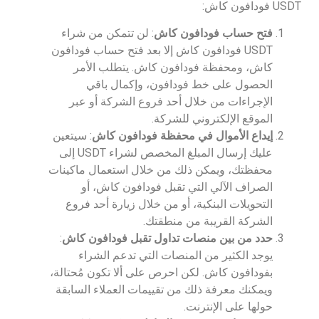
USDT فودافون كاش:
فتح حساب فودافون كاش
: لن تتمكن من شراء
USDT فودافون كاش إلا بعد فتح حساب فودافون
كاش، ومحفظة فودافون كاش. يتطلب الأمر
الحصول على خط فودافون، وإكمال باقي
الإجراءات من خلال أحد فروع الشركة أو عبر
الموقع الإلكتروني للشركة.
إيداع الأموال في محفظة فودافون كاش
: سيتعين
عليك إرسال المبلغ المخصص لشراء USDT إلى
محفظتك، ويمكن ذلك من خلال استعمال ماكينات
الصراف الآلي التي تقبل فودافون كاش، أو
التحويلات البنكية، أو من خلال زيارة أحد فروع
الشركة القريبة من منطقتك.
حدد من بين منصات تداول تقبل فودافون كاش
:
يوجد الكثير من المنصات التي تدعم الشراء
بفودافون كاش. لكن احرص على ألا تكون مُحتالة،
ويمكنك معرفة ذلك من تقييمات العملاء السابقة
حولها على الإنترنت.