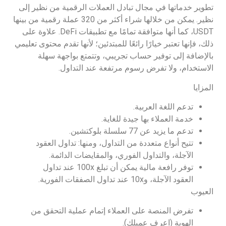
تطوير خدماتها في مجال تبادل العملات الرقمية من نظير إلى
نظير. يمكن من خلالها شراء أكثر من 320 عملة رقمية من بينها
USDT، كما أنها متوافقة تمامًا مع تطبيقات DeFi. علاوة على
ذلك، فإنها تعتبر خيارًا رائعًا للمبتدئين؛ لأنها تقدم محتوى تعليمي
بالإضافة إلى توفير حساب تجريبي، وتتمتع بواجهة سهلة
الاستخدام، ولا تفرض رسوم مرتفعة عند التداول.
المزايا
تدعم اللغة العربية.
خدمة العملاء بها جيدة للغاية.
تدعم ما يزيد عن 77 سلسلة بلوكتشين.
تتيح أنواع متعددة من التداول، ومنها: تداول العقود
الآجلة، والتداول الفوري، والمقايضات الدائمة.
توفر رافعة مالية يمكن أن تبلغ 100x عند تداول
العقود الآجلة، و10x عند تداول الصفقات الفورية.
العيوب
تفرض المنصة على العملاء إتمام عملية التحقق من
الهوية (اعرف عميلك).