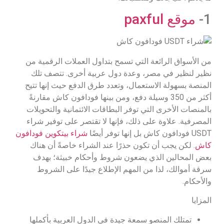
1-
موقع paxful
من الأسواق الرائعة التي تسمح بتداول العملات الرقمية من
نظير لنظير في مصر، وعدة دول عربية أخرى. تتصف تلك
المنصة بسهولة الاستعمال، وتعدد طرق الدفع حيث إنها تتيح
أكثر من 350 وسيلة دفع، ومن بينها فودافون كاش مقارنةً
بالمنصات الأخرى التي توفر البطاقات الائتمانية والتحويلات
المصرفية. علاوة على ذلك، فإنها لا تقتصر على توفير شراء
USDT فودافون كاش بل إنها توفر أيضًا
شراء بيتكوين فودافون
كاش
. لكن يجب أن تكون حذرًا عند الشراء خاصةً أن هناك
بعض المحالين الذي يضعون شروط وأحكام خبيثة؛ بهدف
سرقة أموالك، لذا من المهم الإطلاع جيدًا على الشروط
والأحكام.
المزايا
تمتلك المنصو سمعة جيدة في الدول العربية بأكملها