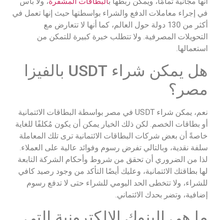
أنها مجانية تمامًا، ويمكن ربطها ب
البطاقات المشفرة
، ولا بأس
في إجراء معاملات الدفع والشراء بواسطتها حيث إنها تعمل في
أكثر من 130 دولة حول العالم، كما أنها لا تتعارض مع
التحويلات المصرفية. ولا تتطلب خبرة كبيرة للتمكن من
استعمالها.
هل يمكن شراء USDT بالفيزا
مصر؟
نعم، يمكن شراء USDT في مصر بواسطة البطاقات الائتمانية
أو بطاقات الخصم. لكن ذلك الخيار يمكن أن يكون مُكلفًا للغاية
خاصةً أن بعض شركات البطاقات الائتمانية ترى تلك المعاملة
سلفة نقدية، وبالتالي تفرض رسوم وفوائد عالية على العملاء.
لذا من الضروري أن تحقق من شروط وأحكام الشركة التابعة
لها بطاقتك الائتمانية، وعليك أيضًا التأكد من وجود رصيد كافي
للشراء، ولا تتخطى الحد اليومي للشراء حتى لا تدفع رسوم
إضافية، وتضر بحدك الائتماني.
ما هي البنوك الالكترونية التي