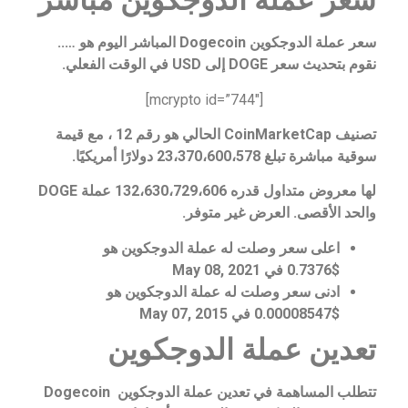
سعر عملة الدوجكوين مباشر
سعر عملة الدوجكوين Dogecoin المباشر اليوم هو …..
نقوم بتحديث سعر DOGE إلى USD في الوقت الفعلي.
[mcrypto id=”744″]
تصنيف CoinMarketCap الحالي هو رقم 12 ، مع قيمة
سوقية مباشرة تبلغ 23،370،600،578 دولارًا أمريكيًا.
لها معروض متداول قدره 132،630،729،606 عملة DOGE
والحد الأقصى. العرض غير متوفر.
اعلى سعر وصلت له عملة الدوجكوين هو
$0.7376 في May 08, 2021
ادنى سعر وصلت له عملة الدوجكوين هو
$0.00008547 في May 07, 2015
تعدين عملة الدوجكوين
تتطلب المساهمة في تعدين عملة الدوجكوين Dogecoin