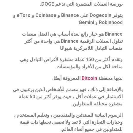
بورصة العملات المشفرة التي تدعم DOGE.
يتوفر Dogecoin على Binance و Coinbase و eToro و
Robinhood و Gemini
Binance هو خيار رائع لعدة أسباب هي
افضل منصات
تداول العملات الرقمية Binance هي واحدة من أكثر
منصات التبادل اللامركزية شيوعًا
وتقدم أكثر من 150 عملة مشفرة لأغراض التبادل وهي
متاحة لكل من الأفراد والمؤسسات.
لديها محفظة
Bitcoin
المعروفة أيضًا.
بالإضافة إلى ذلك ، فهو مصمم للأشخاص الذين يرغبون في
الاستثمار في عملات أقل ، حيث يوفر أكثر من 50 عملة
مشفرة مختلفة للمتداولين.
الرسوم البيانية للمبتدئين والمتقدمين ، وتعليم المستخدم ،
وخيارات التجارة التي لا تعد ولا تحصى تجعلها ذات قيمة
للمتداولين في جميع أنحاء العالم.