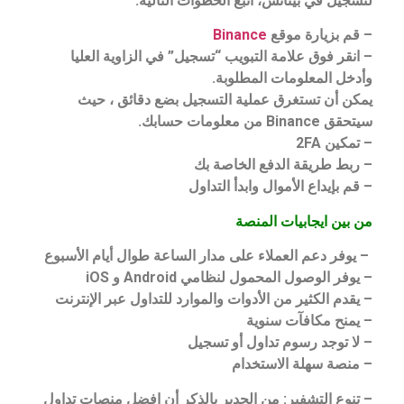
لتسجيل في بينانس
، اتبع الخطوات التالية:
– قم بزيارة موقع
Binance
– انقر فوق علامة التبويب “تسجيل” في الزاوية العليا
وأدخل المعلومات المطلوبة.
يمكن أن تستغرق عملية التسجيل بضع دقائق ، حيث
سيتحقق Binance من معلومات حسابك.
– تمكين 2FA
– ربط طريقة الدفع الخاصة بك
– قم بإيداع الأموال وابدأ التداول
من بين ايجابيات المنصة
– يوفر دعم العملاء على مدار الساعة طوال أيام الأسبوع
– يوفر الوصول المحمول لنظامي Android و iOS
– يقدم الكثير من الأدوات والموارد للتداول عبر الإنترنت
– يمنح مكافآت سنوية
– لا توجد رسوم تداول أو تسجيل
– منصة سهلة الاستخدام
– تنوع التشفير: من الجدير بالذكر أن افضل منصات تداول