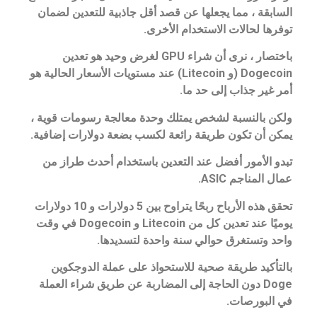
السابقة ، مما يجعلها عن قصد أقل جاذبية للتعدين لضمان
توفرها لحالات الاستخدام الأخرى.
باختصار ، نرى أن شراء GPU لغرض وحيد هو تعدين
Dogecoin (و Litecoin) عند مستويات الأسعار الحالية هو
أمر غير جذاب إلى حد ما.
ولكن بالنسبة لشخص يمتلك وحدة معالجة رسومات قوية ،
يمكن أن تكون طريقة رائعة لكسب بضعة دولارات إضافية.
تبدو الأمور أفضل عند التعدين باستخدام أحدث طراز من
عمال المناجم ASIC.
تحقق هذه الأرباح ربحًا يتراوح بين 5 دولارات و 10 دولارات
يوميًا عند تعدين كل من Litecoin و Dogecoin في وقت
واحد وتستغرق حوالي سنة واحدة لتسديدها.
بالتأكيد طريقة صحية للاستحواذ على عملة الدوجكوين
Doge دون الحاجة إلى المضاربة عن طريق شراء العملة
في البورصات.