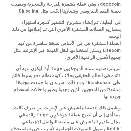
dogecoin ، وهي عملة مشفرة للمزحة والسخرية وسميت
بعملة الميم الفيروسي وشعارها الكلب مثل Shiba Inu.
في البداية ، تم إنشاء مشروع التشفير كمجرد استهزاء
بمشاريع العملات المشفرة الأخرى التي تم إطلاقها في ذلك
الوقت.
العملة المشفرة هي في الأساس نسخة مباشرة من كود
Litecoin ويمكن استخدامها لنقل القيمة عبر الإنترنت مثل
جميع الأصول الرقمية الأخرى.
لم يتم تصميم عملة الدوجكوين Doge أبدًا ليكون لديه أي
فائدة في العالم الحقيقي بخلاف كونه نظام دفع بسيط قائم
على blockchain ؛
ومع ذلك ، سرعان ما جمعت مجتمعًا
متشددًا من المعجبين الذين وجدوا وطوروا حالات استخدام
جديدة لها.
وتشمل ذلك خدمة البقشيش عبر الإنترنت من طرف ثالث ،
مما أدى إلى أن تصبح عملة الدوجكوين Doge رائدة في
مجال تقديم البقشيش على منصة التواصل الاجتماعي
Reddit وتمويل التمويلات الجماعية لأسباب خيرية باستخدام