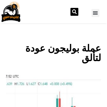
عملة بوليجون عودة
لتألق