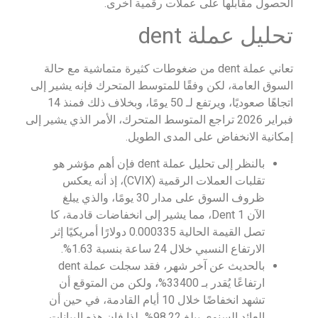
الحصول مقابلها على عملات رقمية أخرى.
تحليل عملة dent
تعاني عملة dent من ضغوطات كثيرة متماشية مع حالة
السوق العامة، لكن وفقًا للمتوسط المتحرك فإنه يشير إلى
اتجاهًا صعوديًا، ويرتفع لـ 50 يومًا، وبخلاف ذلك فمنذ 14
فبراير 2026 تراجع المتوسط المتحرك، الأمر الذي يشير إلى
إمكانية الانخفاض على المدى الطويل.
بالنظر إلى تحليل عملة dent فإن أهم مؤشر هو
تقلبات العملات الرقمية (CVIX)، إذ أنه يعكس
ظروف السوق على مدار 30 يومًا، والذي يبلغ
الآن Dent 1، مما يشير إلى انخفاضات قادمة، كا
تصل القيمة الحالية 0.000335 دولارًا أمريكيًا إثر
الارتفاع النسبي خلال 24 ساعة بنسبة 1.63%.
بالحديث عن آخر شهر، فقد سجلت عملة dent
ارتفاعًا يُقدر بـ 33400%، ولكن من المتوقع أن
تشهد انخفاضًا خلال 10 أيام القادمة، في حين أن
العائد السنوي يبلغ 98.22%، لذا فإن هذه البيانات