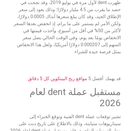
ظهرت dent لأول مرة في يوليو 2019، وقد نجحت في
حصد ما يقرب من 4.5 مليار دولارًا؛ وذلك يعود إلى سعر
الإطلاق الجيد، وقد كان يبلغ سعرها آنذاك 0.0005 دولارًا،
ولكن الأمر لم يستمر على ما يرام، إذ انخفض بعدها السعر
لأكثر من 50% في أقل من أسبوع، وأخذت قيمتها في
الانخفاض يومًا بعد يوم، وفي الوقت الحالي يصل سعر
السهم إلى 0.000207 دولارًا أمريكيًا، ولعل هذا الانخفاض
يمثل فرصة جيدة للشراء.
قد يهمك: أفضل 5
مواقع ربح البيتكوين كل 5 دقائق
مستقبل عملة dent لعام
2026
تشير توقعات عملة dent الفنية وتوقع الخبراء إلى
سيناريوهات متباينة، وذلك بالاطلاع على تاريخ دنت على
مدار السنوات الماضية، فإن مستقبل عملة dent لعام 2026