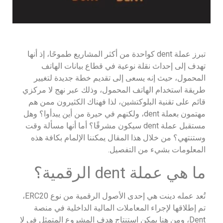
تبرز عملة dent كواحدة من أكثر المشاريع طموحًا، إذ أنها
تهدف إلى إحداث نقلة نوعية في قطاع بيانات الهاتف
المحمول، حيث إنه يسعى إلى تقديم خطة جديدة لتغيير
طريقة استخدام الهاتف المحمول، وذلك عبر نهج لا مركزي
قائم على تقنية البلوكتشين، لذا فهناك الكثيرون ممن هم
مهتمون بعملة dent، ولكنهم في حيرة من أين يبدأوا؟ وهل
مستقبل عملة dent سيكون مشرقًا؟ أما أنها مسألة وقت
وستنتهي؟ من خلال هذا المقال يمكننا الإلمام بكافة هذه
المعلومات بشيء من التفصيل.
ما هي عملة dent الرقمية؟
تُعد عمله دينت هي إحدى الأصول الرقمية من نوع ERC20،
تم إطلاقها لإجراء المعاملات المالية الداخلية في منصة
Dent، ومن هنا يمكن استنتاج هدف المشروع المتمثل في لا