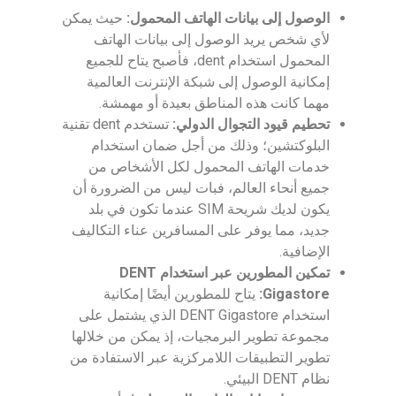
الوصول إلى بيانات الهاتف المحمول:
حيث يمكن
لأي شخص يريد الوصول إلى بيانات الهاتف
المحمول استخدام dent، فأصبح يتاح للجميع
إمكانية الوصول إلى شبكة الإنترنت العالمية
مهما كانت هذه المناطق بعيدة أو مهمشة.
تحطيم قيود التجوال الدولي:
تستخدم dent تقنية
البلوكتشين؛ وذلك من أجل ضمان استخدام
خدمات الهاتف المحمول لكل الأشخاص من
جميع أنحاء العالم، فبات ليس من الضرورة أن
يكون لديك شريحة SIM عندما تكون في بلد
جديد، مما يوفر على المسافرين عناء التكاليف
الإضافية.
تمكين المطورين عبر استخدام DENT
Gigastore:
يتاح للمطورين أيضًا إمكانية
استخدام DENT Gigastore الذي يشتمل على
مجموعة تطوير البرمجيات، إذ يمكن من خلالها
تطوير التطبيقات اللامركزية عبر الاستفادة من
نظام DENT البيئي.