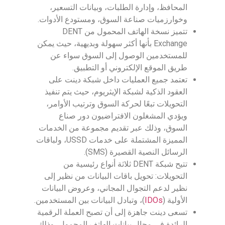
المحافظ، وإدارة الطلبات، وبيانات التسعير،
وخوارزميات صناعة السوق، ومستودع الأدوات.
تتميز نسخة الهاتف المحمول من DENT
Exchange بأنها أكثر سهولة وبديهية، حيث يمكن
للمستخدمين الوصول إلى السوق سواء عن
طريق الموقع الإلكتروني أو التطبيق.
تعتمد جميع العمليات داخل شبكة دينت على
العقود الذكية لشبكة الإيثريوم، حيث يتم تنفيذ
التحويلات تبعًا لحركة السوق وترتيب الأوامر،
ويؤدي المشغلون الافتراضيون دور صناع
السوق، وذلك عبر تقديم مجموعة من الخدمات
المميزة المشتملة على خدمات USSD، ولباقات
الرسائل النصية القصيرة (SMS).
تتيح شبكة DENT ثلاثة أنواع رئيسية من
التحويلات: تحويل باقات البيانات من نظير إلى
نظير لدعم التجوال المجاني، وعروض البيانات
الأولية (
IDOs
)، وتبادل البيانات بين المستخدمين.
تسعى دينت جاهزة إلى أن تصبح العملة الرقمية
الرائدة في مجال بيانات الهاتف المحمول، وذلك