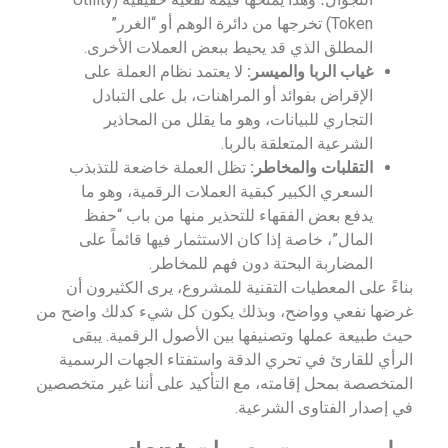
Token) تخرجها من دائرة الوهم أو “الغرر”
المطلق الذي قد يحيط ببعض العملات الأخرى.
غياب الربا والميسر:
لا يعتمد نظام العملة على
الإقراض بفوائد أو المراهنات، بل على التبادل
التجاري للبيانات، وهو ما يقلل من المحاذير
الشرعية المتعلقة بالربا.
التقلبات والمخاطر:
تظل العملة خاضعة للتذبذب
السعري الكبير كبقية العملات الرقمية، وهو ما
يدفع بعض الفقهاء للتحذير منها من باب “حفظ
المال”، خاصة إذا كان الاستثمار فيها قائماً على
المضاربة البحتة دون فهم للمخاطر.
بناءً على المعطيات التقنية للمشروع، يرى الكثيرون أن
غرضها نفعي وواضح، وبذلك يكون كل شيء كدلك واضح من
حيث طبيعة عملها وتصنيفها بين الأصول الرقمية. يبقى
الرأي للقارئ في تحري الدقة واستفتاء الجهات الرسمية
المتخصصة بمحل إقامته، مع التأكيد على أننا غير متخصصين
في إصدار الفتاوى الشرعية.