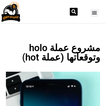
مشروع عملة holo
وتوقعاتها (عملة hot)