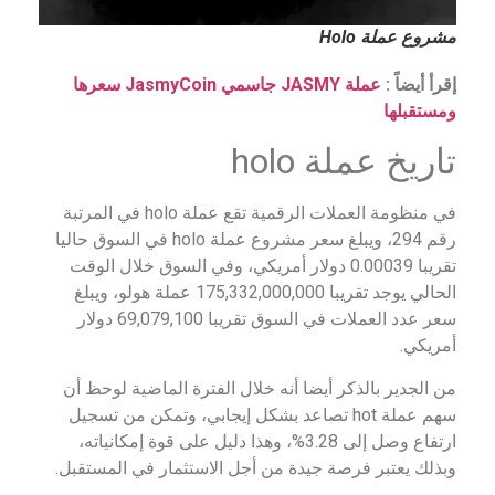
مشروع عملة Holo
إقرأ أيضاً :
عملة JASMY جاسمي JasmyCoin سعرها
ومستقبلها
تاريخ عملة holo
في منظومة العملات الرقمية تقع عملة holo في المرتبة
رقم 294، ويبلغ سعر مشروع عملة holo في السوق حاليا
تقريبا 0.00039 دولار أمريكي، وفي السوق خلال الوقت
الحالي يوجد تقريبا 175,332,000,000 عملة هولو، ويبلغ
سعر عدد العملات في السوق تقريبا 69,079,100 دولار
أمريكي.
من الجدير بالذكر أيضا أنه خلال الفترة الماضية لوحظ أن
سهم عملة hot تصاعد بشكل إيجابي، وتمكن من تسجيل
ارتفاع وصل إلى 3.28%، وهذا دليل على قوة إمكانياته،
وبذلك يعتبر فرصة جيدة من أجل الاستثمار في المستقبل.