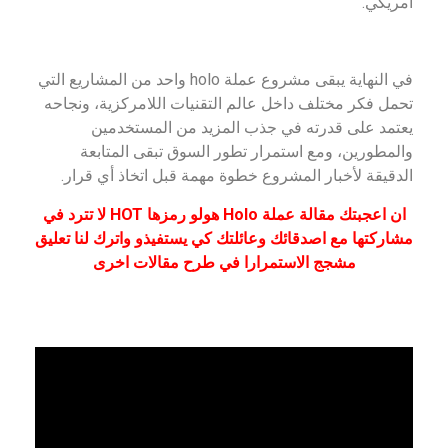
أمريكي.
في النهاية يبقى مشروع عملة holo واحد من المشاريع التي
تحمل فكر مختلف داخل عالم التقنيات اللامركزية، ونجاحه
يعتمد على قدرته في جذب المزيد من المستخدمين
والمطورين، ومع استمرار تطور السوق تبقى المتابعة
الدقيقة لأخبار المشروع خطوة مهمة قبل اتخاذ أي قرار.
ان اعجبتك مقالة عملة Holo هولو رمزها HOT لا تترد في
مشاركتها مع اصدقائك وعائلتك كي يستفيذو واترك لنا تعليق
مشجج الاستمرارا في طرح مقالات اخرى