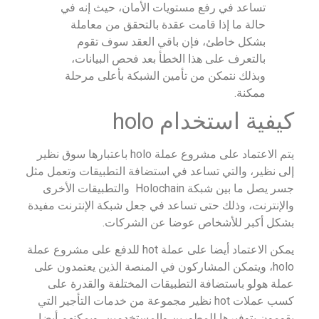
تساعد في رفع مستويات الأمان، حيث إنه في
حالة ما إذا قامت عقدة بالتحقق من معاملة
بشكل خاطئ، فإن باقي العقد سوف تقوم
بالتعرف على هذا الخطأ بعد فحص البيانات،
وبذلك نتمكن من تأمين الشبكة بأعلى مرحلة
ممكنة.
كيفية استخدام holo
يتم الاعتماد على مشروع عملة holo باعتبارها سوق نظير
إلى نظير، والتي تساعد في استضافة التطبيقات وتعمل مثل
جسر يصل ما بين شبكة Holochain والتطبيقات الأخرى
والإنترنت، وذلك حتى تساعد في جعل شبكة الإنترنت مفيدة
بشكل أكبر للأشخاص عوضا عن الشركات.
يمكن الاعتماد أيضا على عملة hot للدفع على مشروع عملة
holo، ويتمكن المشاركون في المنصة الذين يعتمدون على
عملة هولو باستضافة التطبيقات المختلفة والقدرة على
كسب عملات hot نظير مجموعة من خدمات التأجير التي
يقومون بتوفيرها للمطورين والمستخدمين، ويمكنهم أيضا