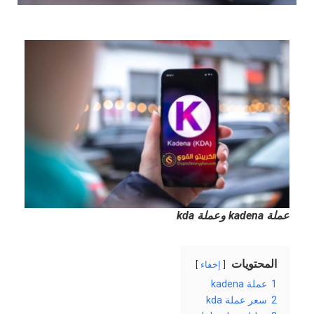
عملة kadena وعملة kda
المحتويات
إخفاء
1
عملة kadena
2
سعر عملة kda