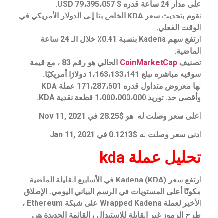
على مدار 24 ساعة قدره $ 79،395،057 USD.
نقوم بتحديث سعر KDA الخاص بنا إلى الدولار الأمريكي في
الوقت الفعلي.
ارتفع سهم Kadena بنسبة 0.41٪ خلال الـ 24 ساعة
الماضية.
تصنيف
CoinMarketCap
الحالي هو رقم 83 ، مع قيمة
سوقية مباشرة تبلغ 1،163،133،141 دولارًا أمريكيًا.
لها معروض متداول قدره 171،287،601 عملة KDA
وأقصى حد. توريد 1،000،000،000 قطعة نقدية KDA.
اعلى سعر وصلت له هو $28.25 في Nov 11, 2021
ادنى سعر وصلت له $0.1213 في Jan 11, 2021
تحليل
عملة kda
ارتفع سعر Kadena (KDA) في الأسابيع القليلة الماضية
مكونًا أعلى المستويات في الرسم البياني اليومي. الإطلاق
الأخير لعملة Wrapped Kadena على شبكة Ethereum ،
طرح الرموز غير القابلة للاستبدال ، القائمة الجديدة هي