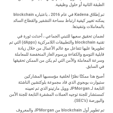
الطبقة الثانية أو حلول وظيفية.
تم إطلاق Kadena في عام 2016 ، باعتباره blockchain
يمكنه تغيير كيفية ارتباط مساحة التشفير والقطاع السائد
بالمعاملات وتنفيذها.
لضمان تحقيق سعيها للتبني الجماعي ، أحدثت ثورة في
تقنية blockchain والتطبيقات اللامركزية (dApps) التي تم
تطويرها عليها تتفاعل مع عالم الأعمال من خلال زيادة
قابلية التوسع والكفاءة ورسوم الغاز المنخفضة للمعاملة
وسرعة المعاملة والأمن التي لم يكن من الممكن تحقيقها
في السابق.
أصبح هذا ممكنًا نظرًا لخلفية مؤسسيها المشاركين
ستيوارت بوبجوي الذي قاد مجموعة بلوكتشين الناشئة
التابعة لـ JPMorgan وويل مارتينو الذي تم تعيينه
كمستشار للجنة توجيه العملات المشفرة التابعة للجنة الأمن
والبورصة (SEC’s).
تم تطوير أول blockchain من JPMorgan والمعروف