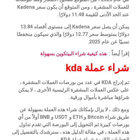
للعملات المشفرة ، ومن المتوقع أن يكون سعر Kadena
عند الحد الأدنى للقيمة 11.48 دولارًا.
يمكن أن يصل سعر Kadena إلى مستوى أقصاه 13.84
دولارًا بمتوسط ​​سعر 12.77 دولارًا والذي سيكون منخفضًا
نسبيًا عن عام 2025.
إقرأ أيضاً :
هذه كيفية شراء البيتكوين بسهولة
شراء عملة kda
تم إدراج KDA في عدد من بورصات العملات المشفرة ،
على عكس العملات المشفرة الرئيسية الأخرى ، لا يمكن
شراؤها مباشرة بأموال ورقية.
ومع ذلك ، لا يزال بإمكانك شراء هذه العملة بسهولة عن
طريق شراء Bitcoin و ETH و USDT و BNB أولاً من أي
بورصات كبيرة ثم التحويل إلى البورصة التي تقدم تداول
هذه العملة ، في مقالة الدليل هذه ، سنرشدك بالتفصيل إلى
الخطوات اللازمة شراء عملة KDA.