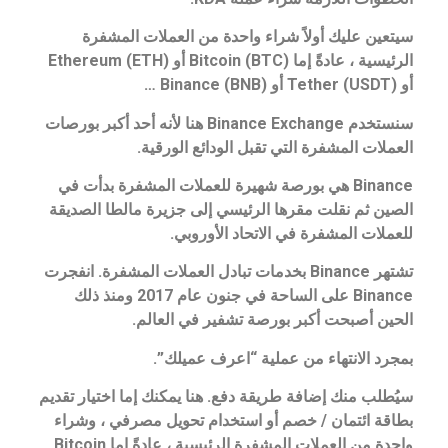
سيتعين عليك أولاً شراء واحدة من العملات المشفرة
الرئيسية ، عادةً إما Bitcoin (BTC) أو Ethereum (ETH)
أو Tether (USDT) أو Binance (BNB) …
سنستخدم Binance Exchange هنا لأنه أحد أكبر بورصات
العملات المشفرة التي تقبل الودائع الورقية.
Binance هي بورصة شهيرة للعملات المشفرة بدأت في
الصين ثم نقلت مقرها الرئيسي إلى جزيرة مالطا الصديقة
للعملات المشفرة في الاتحاد الأوروبي.
تشتهر Binance بخدمات تبادل العملات المشفرة. انفجرت
Binance على الساحة في جنون عام 2017 ومنذ ذلك
الحين أصبحت أكبر بورصة تشفير في العالم.
بمجرد الانتهاء من عملية “اعرف عميلك”.
سيُطلب منك إضافة طريقة دفع. هنا يمكنك إما اختيار تقديم
بطاقة ائتمان / خصم أو استخدام تحويل مصرفي ، وشراء
واحدة من العملات المشفرة الرئيسية ، عادةً إما Bitcoin