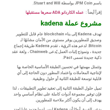
باسم JPM Coin بواسطة Stuart and Will.
إقرأ أيضاً :
عمله الكاردانو ADA سعرها مستقبلها
مشروع عملة kadena
تهدف Kadena إلى بناء blockchain عام قابل للتطوير
وصديق للمطورين يوفر مستوى من الأمان مشابهًا لـ
Bitcoin. لدعم هذه الرؤية ، تقدم Kadena طريقة إجماع
جديدة ، ونموذج إثبات العمل يُدعى Chainweb ، ولغة عقد
ذكية جديدة تسمى Pact.
وتتمثل مهمتها في تحسين الطبقة الأساسية الخاصة بها
لإنتاجية المعاملات واعتماد المطور دون الحاجة إلى أي
قابلية توسعة للطبقة الثانية أو حلول وظيفية.
تميل حلول الطبقة الثانية إلى تعقيد تطوير التطبيقات ، لذا
فإن توفير مجموعة أدوات كاملة على نظام أساسي واحد
يهدف إلى أن يكون أكثر ملاءمة للمطورين.
يدعي الفريق أيضًا أن Kadena ليس لديها حدود عليا لعدد