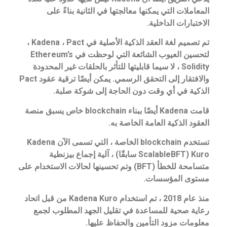
المعاملات التي يمكنها معالجتها في الثانية بناءً على
الاختبارات الداخلية.
تم تصميم لغة العقد الذكية الأصلية في Kadena ، Pact ،
لتحسين العيوب الشائعة التي لوحظت في Ethereum’s
Solidity ، لا سيما قابليتها للتأثر بالحلقات غير المحدودة
والافتقار إلى التحقق الرسمي. يمكن أيضًا ترقية عقود Pact
الذكية في أي وقت دون الحاجة إلى شوكة صلبة.
قامت Kadena أيضًا ببناء blockchain خاص يسبق منصة
العقود الذكية العامة الخاصة به.
تستخدم blockchain الخاصة ، التي تسمى الآن Kadena
Kuro (ScalableBFT سابقًا) ، آلية إجماع بيزنطية
متسامحة للخطأ (BFT) وتم تحسينها لحالات الاستخدام على
مستوى المؤسسات.
منذ عام 2018 ، تم استخدام Kadena Kuro من قبل اتحاد
رعاية صحية للمساعدة في تقليل الجهد المطلوب لجمع
معلومات مزود التأمين والحفاظ عليها.