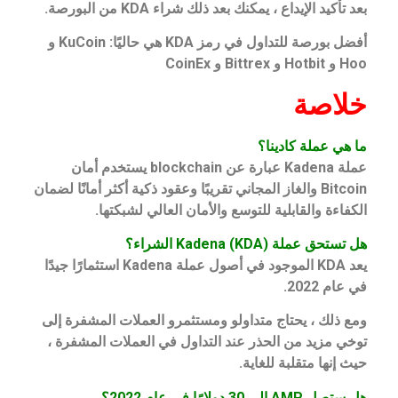
بعد تأكيد الإيداع ، يمكنك بعد ذلك شراء KDA من البورصة.
أفضل بورصة للتداول في رمز KDA هي حاليًا: KuCoin و
Hoo و Hotbit و Bittrex و CoinEx
خلاصة
ما هي عملة كادينا؟
عملة Kadena عبارة عن blockchain يستخدم أمان
Bitcoin والغاز المجاني تقريبًا وعقود ذكية أكثر أمانًا لضمان
الكفاءة والقابلية للتوسع والأمان العالي لشبكتها.
هل تستحق عملة Kadena (KDA) الشراء؟
يعد KDA الموجود في أصول عملة Kadena استثمارًا جيدًا
في عام 2022.
ومع ذلك ، يحتاج متداولو ومستثمرو العملات المشفرة إلى
توخي مزيد من الحذر عند التداول في العملات المشفرة ،
حيث إنها متقلبة للغاية.
هل ستصل AMP إلى 30 دولارًا في عام 2022؟