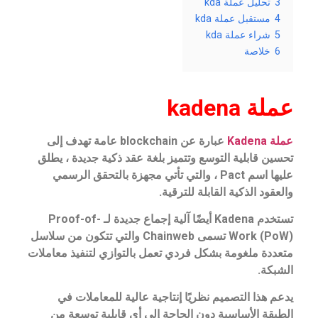
3
تحليل عملة kda
4
مستقبل عملة kda
5
شراء عملة kda
6
خلاصة
عملة kadena
عملة Kadena
عبارة عن blockchain عامة تهدف إلى
تحسين قابلية التوسع وتتميز بلغة عقد ذكية جديدة ، يطلق
عليها اسم Pact ، والتي تأتي مجهزة بالتحقق الرسمي
والعقود الذكية القابلة للترقية.
تستخدم Kadena أيضًا آلية إجماع جديدة لـ Proof-of-
Work (PoW) تسمى Chainweb والتي تتكون من سلاسل
متعددة ملغومة بشكل فردي تعمل بالتوازي لتنفيذ معاملات
الشبكة.
يدعم هذا التصميم نظريًا إنتاجية عالية للمعاملات في
الطبقة الأساسية دون الحاجة إلى أي قابلية توسعة من