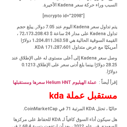
السبب وراء حركة سعر Kadena الأخيرة.
[mcrypto id=”2098″]
يتم تداول سعر Kadena اليوم عند 7.05 دولار. يبلغ حجم
تداول Kadena على مدار 24 ساعة $ 72،173،208.43 ،
القيمة السوقية الحالية هي 1،204،811،363.58 دولارًا
أمريكيًا مع عرض متداول 171،287،601 KDA.
وصل سعر Kadena إلى أعلى مستوى له على الإطلاق عند
28.25 دولارًا بينما بلغ أدنى سعر على الإطلاق 0.1213
دولارًا.
إقرأ أيضاً :
عملة الهيليوم Helium HNT سعرها ومستقبلها
مستقبل عملة kda
حاليًا ، تحتل KDA المرتبة 71 في CoinMarketCap.
هل سيكون أداء السوق كافياً لـ KDA للحفاظ على مركزها
الصعودي في عام 2022 ، بعد أن ارتفعت بنسبة 68.4 ٪ في