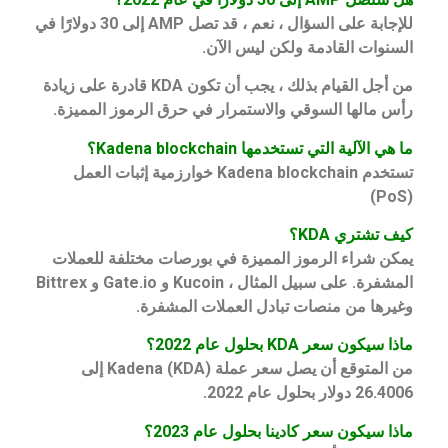
للإجابة على السؤال ، نعم ، قد تصل AMP إلى 30 دولارًا في
السنوات القادمة ولكن ليس الآن.
من أجل القيام بذلك ، يجب أن تكون KDA قادرة على زيادة
رأس مالها السوقي والاستمرار في حرق الرموز المميزة.
ما هي الآلية التي تستخدمها Kadena blockchain؟
تستخدم Kadena blockchain خوارزمية إثبات العمل
(PoS)
كيف تشتري KDA؟
يمكن شراء الرموز المميزة في بورصات مختلفة للعملات
المشفرة. على سبيل المثال ، Kucoin و Gate.io و Bittrex
وغيرها من منصات تبادل العملات المشفرة.
ماذا سيكون سعر KDA بحلول عام 2022؟
من المتوقع أن يصل سعر عملة Kadena (KDA) إلى
26.4006 دولار بحلول عام 2022.
ماذا سيكون سعر كادينا بحلول عام 2023؟