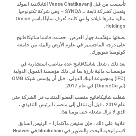
تأسست من قبل Vansa Chatikavanij التايلاندية المولد
وتعمل كشركة تابعة لـ SYNQA – وهي شركة تكنولوجيا
مالية مقرها تايلاند والتي كانت تُعرف سابقًا باسم Omise
Holdings.
بصفتها مؤسِّسة جهاز العرض ، حصلت فانسا شاتيكافانيج
على درجة الماجستير في علوم الأرض والبيئة من جامعة
كولومبيا بنيويورك.
بعد ذلك ، شغل شاتيكافانيج عدة مناصب استشارية في
مؤسسات مالية بارزة بما في ذلك مؤسسة التمويل الدولية
(IFC) ومجموعة البنك الدولي ، قبل أن يؤسس شبكة OMG
(ثم OmiseGo) في عام 2017.
شغلت شاتيكافانيج منصب العضو المنتدب في الشركة حتى
عام 2019 ، قبل أن تنتقل إلى منصب الرئيس التنفيذي ،
الذي لا تزال تشغله حتى يومنا هذا.
علاوة على ذلك ، فإن ستيفن ماكنمارا – الرئيس السابق
لاستراتيجية البحث والتطوير في blockchain في Huawei