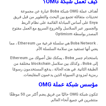
كيف تعمل شبكة OMG؟
أهداف عملة OMG شبكة Boba عبارة عن مجموعة
تحديثات متفائلة تجمع بين البحث والتطوير من قبل فريق
Enya على أساس المبادلة القائمة على نظام الربط
والجسور عبر السلاسل والخروج السريع مع العمل مفتوح
المصدر بواسطة Optimism
. Boba Network هي سلسلة فرعية من Ethereum ، مما
يعني أنها تستفيد من سلامة السلسلة الأم.
باستخدام جسر Boba ، يمكنك نقل أصولك من Ethereum
إلى Boba ، وكذلك بين سلاسل blockchain مختلفة من
الطبقة الثانية. في هذه الحالة ، يدفع المستخدمون رسومًا
رمزية لمزودي السيولة الذين يدعمون المقايضات.
مؤسس شبكة عملة OMG
تتكون شبكة OMG حاليًا من فريق يضم أكثر من 50 موظفًا
منتشرين في جميع أنحاء العالم.