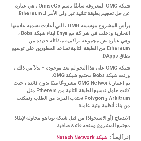
شبكة OMG المعروفة سابقًا باسم OmiseGo ، هي عبارة
عن حل تحجيم بطبقة ثنائية غير ولي الأمر لـ Ethereum.
يرأس المشروع مؤسسة OMG ، التي أعادت تسمية علامتها
التجارية ودخلت في شراكة مع Enya لبناء شبكة Boba ،
وهي عبارة عن مجموعة تراكمية متفائلة جديدة من
Ethereum من الطبقة الثانية تساعد المطورين على توسيع
نطاق DApps.
شبكة OMG على هذا النحو لم تعد موجودة – بدلاً من ذلك ،
ورثت شبكة Boba مجتمع شبكة OMG.
تم اعتبار OMG Network مشروعًا ميتًا بدون فائدة ، حيث
كانت حلول توسيع الطبقة الثانية من Etherem مثل
Arbitrum و Polygon تجتذب المزيد من الطلب وتمكنت
من بناء أنظمة بيئية عاملة.
الاندماج (أو الاستحواذ) من قبل شبكة بوبا هو محاولة لإنقاذ
مجتمع المشروع ومنحه فائدة صافية.
إقرأ أيضاً :
شبكة Nxtech Network