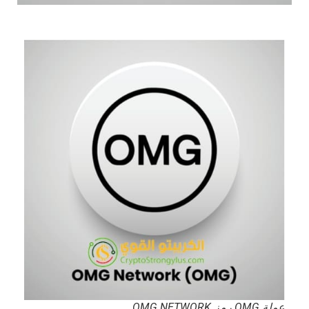
عملة OMG رمز OMG NETWORK