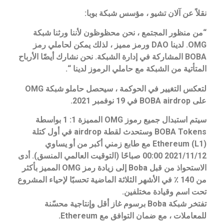
نقلاً عن آلان تشيو ، مؤسس شبكة بوبا:
“من منظور المجتمع ، نحن محظوظون لأننا ورثنا شبكة
OMG. لدينا DAO ورمز مميز ، لذلك يمكن لحاملي رمز
BOBA المشاركة في إدارة الشبكة. نحن نشارك أيضًا الأرباح
المتأتية من الشبكة مع حاملي الرموز لدينا “.
لتعكس التغيير في الحوكمة ، سيحصل حاملو شبكة OMG
على BOBA airdrop في 19 نوفمبر 2021.
سيتم استبدال جميع رموز OMG المميزة 1: 1 بواسطة
BOBA Tokens وستحدث لقطة airdrop في أول كتلة
Ethereum (L1) مع طابع زمني أكبر من أو يساوي
2021/11/12 00:00 صباحًا (التوقيت العالمي المنسق). أدى
الاستحواذ من قبل Boba إلى زيادة رمز OMG المميز بأكثر
من 140 ٪ في الأشهر الثلاثة الماضية تحسبًا لإحياء المشروع
تحت اسم وقيادة مختلفين.
تفتخر شبكة Boba برسوم غاز أقل وإنتاجية محسّنة
للمعاملات ، مع ضمان التوافق مع Ethereum.