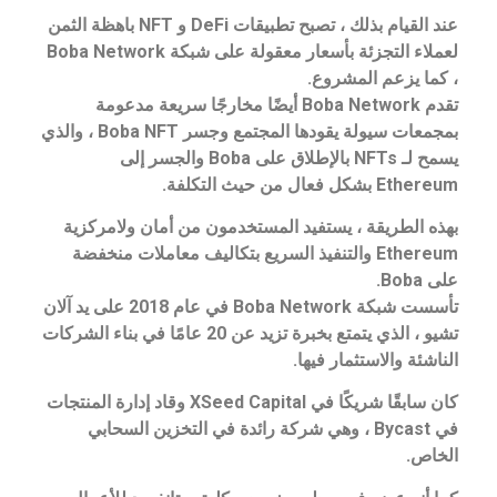
عند القيام بذلك ، تصبح تطبيقات DeFi و NFT باهظة الثمن
لعملاء التجزئة بأسعار معقولة على شبكة Boba Network
، كما يزعم المشروع.
تقدم Boba Network أيضًا مخارجًا سريعة مدعومة
بمجمعات سيولة يقودها المجتمع وجسر Boba NFT ، والذي
يسمح لـ NFTs بالإطلاق على Boba والجسر إلى
Ethereum بشكل فعال من حيث التكلفة.
بهذه الطريقة ، يستفيد المستخدمون من أمان ولامركزية
Ethereum والتنفيذ السريع بتكاليف معاملات منخفضة
على Boba.
تأسست شبكة Boba Network في عام 2018 على يد آلان
تشيو ، الذي يتمتع بخبرة تزيد عن 20 عامًا في بناء الشركات
الناشئة والاستثمار فيها.
كان سابقًا شريكًا في XSeed Capital وقاد إدارة المنتجات
في Bycast ، وهي شركة رائدة في التخزين السحابي
الخاص.