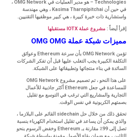
Technologies – هو مدير العمليات في OMG Network ،
في حين أن Kasima Tharnpipitchai ، وهي مهندسة
واستشارية ذات خبرة كبيرة ، هي كبير موظفيها التقنيين.
إقرأ أيضاً :
مشروع عملة IOTX مستقبلها
مميزات شبكة عملة OMG OMG
تؤمن OMG Network بأن سرعة Ethereum وعوائق
التكلفة الكبيرة يجب التغلب عليها قبل أن تفكر الشركات
السائدة في بناء منتجاتها وتطبيقاتها على الشبكة.
على هذا النحو ، تم تصميم مشروع OMG Network
للمساعدة في جعل Ethereum أكثر جاذبية للأعمال
التجارية والمشاريع التي ترغب في التوسع مع تقليل
بصمتهم الكربونية في نفس الوقت.
تحقق ذلك من خلال حل sidechain القائم على البلازما ،
والذي يمكن أن يساعد في تقليل استخدام الكهرباء بنسبة
تصل إلى 99٪ مقارنة بـ Ethereum وخفض الرسوم بنحو
الثلثين ، مع ضمان بقاء الأصول مؤمنة بواسطة شبكة