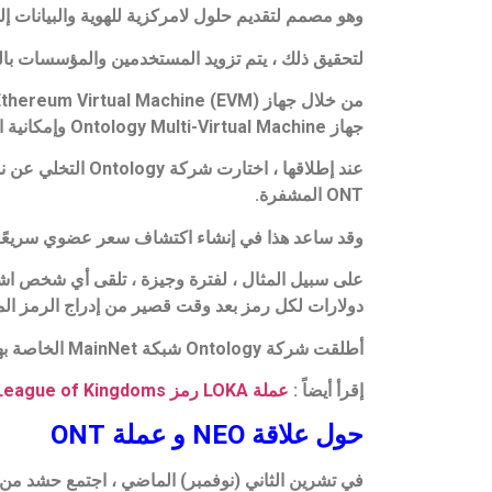
وهو مصمم لتقديم حلول لامركزية للهوية والبيانات إلى Web3 ، بهدف زيادة الخصوصية والشفافية وال
لتحقيق ذلك ، يتم تزويد المستخدمين والمؤسسات بالمرونة لبناء حلول قائمة على blockchain تن
جهاز Ontology Multi-Virtual Machine وإمكانية التشغيل البيني الإضافية للسلسلة.
ONT المشفرة.
وقد ساعد هذا في إنشاء اكتشاف سعر عضوي سريعًا و
دولارات لكل رمز بعد وقت قصير من إدراج الرمز المميز ف
أطلقت شركة Ontology شبكة MainNet الخاصة بها في 30 يونيو 2018 وهي تعمل بسلاسة منذ ذلك الحين.
إقرأ أيضاً :
عملة LOKA رمز League of Kingdoms مستقبلها
حول علاقة NEO و عملة ONT