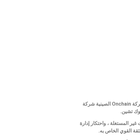
يمكن للشركات استخدام علم الوجود دون معرفة مسبقة بالشبكات الموزعة باستخدام تقنية blockchain. عندما أطلقت شركة Onchain الصينية شركة
غير المستغلة ، واحتكار إدارة