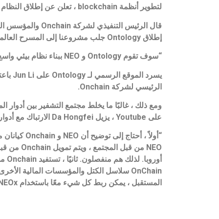
لتطوير أنظمة blockchain ، تعلن عن إطلاق النظام الأساسي الرائد ، Ontology.
إطلاق Ontology جلب مشروعنا إلى المسرح العالمي”.
“سوف تقوم Ontology و NEO ببناء نظام بيئي واسع باستخدام blockchain وغيرها من التقنيات الجديدة لخدمة الاقتصاد الحقيقي. “
الرئيسي لشركة Onchain.
على Youtube ، يزيل Da Hongfei الارتباك مع أدوار الشركات.
المستقبل ، يمكن ربط كل شيء معًا باستخدام NEOx (بروتوكول عبر السلاسل) “. – هونغفي