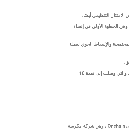
ل جهاز Ethereum Virtual Machine (EVM) من Ontology ، تضمن Ontology توافقًا بلا احتكاك مع Ethereum ، وهي الخطوة الأولى في إنشاء
 الشهير (ICO) لصالح سلسلة من التوزيعات المجتمعية والإسقاط الجوي لعملة
ق.
على سبيل المثال ، لفترة وجيزة ، تلقى أي شخص اشترك في النشرة الإخبارية لـ Ontology إنزالًا مجانيًا بقيمة 1000 ONT ، والتي وصلت إلى قيمة 10
في تشرين الثاني (نوفمبر) الماضي ، اجتمع حشد من عشاق ومستثمرين blockchain في مدينة نيويورك. جاءوا للاستماع إلى Onchain ، وهي شركة مكرسة