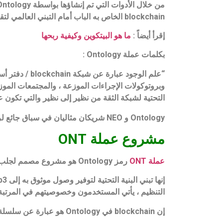
blockchain الخاص به الباب أمام التبني العالمي لتقنية blockchain في الشركات. إنه يزيل منحنى التعلم ويوفر التخصيص الشامل.
إقرأ أيضاً :
ما هو البيتكوين وكيفية ربحها
بكلمات عملة Ontology :
“علم الوجود ع
وبروتوكولات الإجراءات الموزعة ، والمجتمعات الموزعة
التحتية لشبكة الثقة من نظير إلى نظير والتي تكون ع
Ontology و NEO شريكان مثاليان في سباق جائع لرقمنة عالمنا. ألق نظرة على الفيديو أعلاه للحصول على نظرة عامة جيدة على المشروع.
مشروع عملة ONT
عملة ONT
رمز Ontology هو مشروع مصمم لجلب الثقة والخصوصية والأمان إلى Web3 من خلال الهوية اللامركزية وحلول البيانات.
التنظيم ، يأتي المستخدمون وخصوصيتهم في المرتبة 
إن blockchain في Ontology هو عبارة عن سلسلة كتل عامة عالية السرعة ومنخفضة التكلفة.