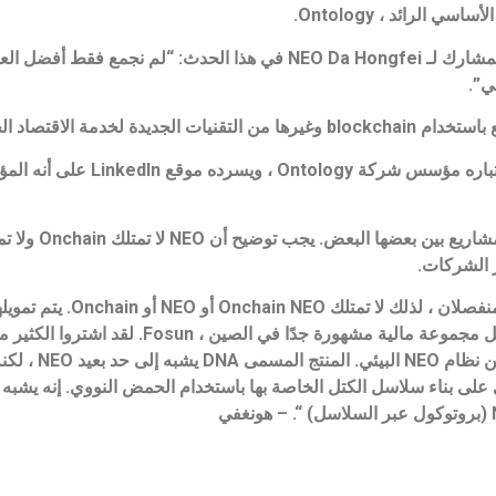
قال الرئيس التنفيذي لشركة Onchain والمؤسس المشارك لـ NEO Da Hongfei في هذا ا
يسرد الموقع الرسمي لـ Ontology على Jun Li
“أولاً ، أحتاج إلى توضيح أن NEO و in
NEO من قبل المجتمع ، ويتم تمويل Onchain من قبل مجموعة م