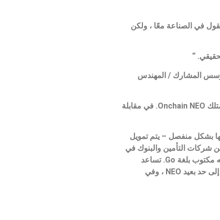
لحدث: “لم نجمع فقط أفضل العقول في الصناعة معًا ، ولكن
 باعتباره مؤسس شركة Ontology ، ويسرده موقع LinkedIn على أنه المؤسس المشارك / المهندس
ومع ذلك ، غالبًا ما يخلط مجتمع التشفير بين أدوار المشاريع بين بعضها البعض. يجب توضيح أن NEO لا تمتلك Onchain ولا تمتلك Onchain NEO. في مقابلة
Oncha كيانان منفصلان ، لذلك لا تمتلك Onchain NEO أو NEO أو Onchain. يتم تمويلها بشكل منفصل – يتم تمويل
الية مشهورة جدًا في الصين ، Fosun. لقد اشتروا الكثير من شركات التأمين والبنوك في
أوروبا. لذلك هم منفصلون. ثانيًا ، تستفيد Onchain من نظام NEO البيئي. المنتج المسمى DNA يشبه إلى حد بعيد NEO ، لكنه مكتوب بلغة Go. تساعد
OnChain سلاسل الكتل والمؤسسات المالية الأخرى على بناء سلاسل الكتل الخاصة بها باستخدام الحمض النووي. إنه يشبه إلى حد بعيد NEO ، وفي