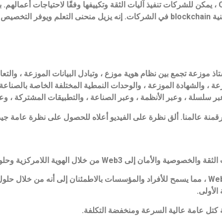
من خلال الأدوات التي تم إنشاؤها بواسطة Ontology ، يمكن للشركات تنفيذ آليات الثقة وتكييفها وفقًا لاح
بارة عن شبكة blockchain / دفتر أستاذ موزعة تجمع بين نظام هوية موزع ، وتبادل البيانات الموزعة
 ، والشهادة الموزعة ، والوحدات النمطية المختلفة الخاصة بالصناعة. يع
بر سلسلة ، وعبر الأنظمة ، وعبر الصناعة ، والتطبيقات المشتركة ، وعب
إنها تبني البنية التحتية لتوفير وصول موثوق به إلى Web3 ، مما يسمح للأفراد والمؤسسات بالاطمئنان إلى 
الأولى.