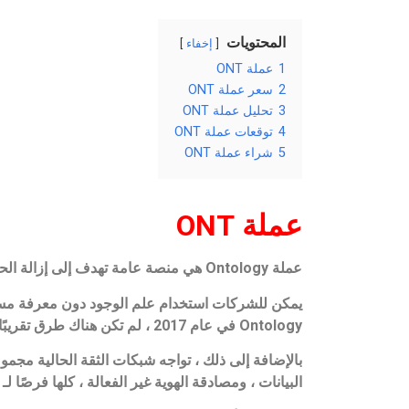
المحتويات
إخفاء
1
عملة ONT
2
سعر عملة ONT
3
تحليل عملة ONT
4
توقعات عملة ONT
5
شراء عملة ONT
عملة ONT
عملة Ontology هي منصة عامة تهدف إلى إزالة الحواجز بين blockchain وقطاع الأعمال.
Ontology في عام 2017 ، لم تكن هناك طرق تقريبًا للشركات لدمج blockchain في بنيتها التحتية دون معرفة واسعة بالبلوك تشين.
بالإضافة إلى ذلك ، تواجه شبكات الثقة الحالية مجمو
البيانات ، ومصادقة الهوية غير الفعالة ، كلها فرصًا لـ blockchain. يبدو أن علم الوجود يحل هذه المشكلات من خلال نظام الثقة القوي الخاص به.