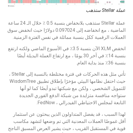
عملة Stellar ستذهب
عملة Stellar ستذهب بلانخفاض بنسبة 0.5 ٪ خلال الـ 24 ساعة
الماضية ، مع انخفاضه إلى 0.097024 دولارًا حيث انخفض سوق
العملات الرقمية ككل بنسبة مماثلة في نفس الفترة الزمنية.
انخفض XLM الآن بنسبة 3.5٪ في الأسبوع الماضي ولكنه ارتفع
بنسبة 14٪ في آخر 30 يومًا ، مع ارتفاع العملة البديلة أيضًا
بنسبة 36٪ منذ بداية العام.
تأتي مثل هذه الحركات في فترة مختلطة بالنسبة إلى Stellar ،
حيث احتفل نظامها البيئي مؤخرًا بإطلاق تطبيق WisdomTree
للتمويل الشخصي ، ولكن مع شبكتها تبدو أيضًا كما لو أنها
ستواجه منافسة متزايدة من شبكة الدفع الفوري الجديدة
التابعة لمجلس الاحتياطي الفيدرالي ، FedNow.
لهذا السبب ، قد يفضل المتداولون الذين يبحثون عن استثمار
أقل غموضًا العملات المعدنية التي تم وضعها لتشهد مكاسب
قوية في المستقبل القريب ، حيث يشير العرض المسبق الناجح