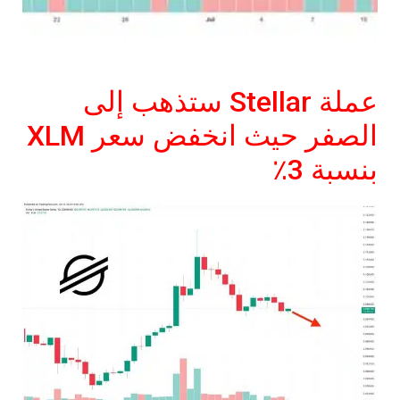
عملة Stellar ستذهب إلى
الصفر حيث انخفض سعر XLM
بنسبة 3٪