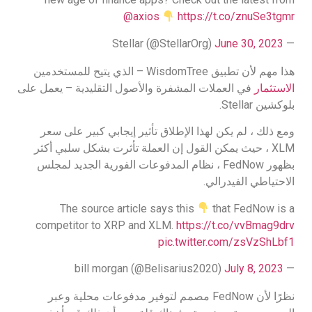
@axios
https://t.co/znuSe3tgmr
June 30, 2023
— Stellar (@StellarOrg)
هذا مهم لأن تطبيق WisdomTree – الذي يتيح للمستخدمين
الاستثمار
في العملات المشفرة والأصول التقليدية – يعمل على
بلوكشين Stellar.
ومع ذلك ، لم يكن لهذا الإطلاق تأثير إيجابي كبير على سعر
XLM ، حيث يمكن القول إن العملة تأثرت بشكل سلبي أكثر
بظهور FedNow ، نظام المدفوعات الفورية الجديد لمجلس
الاحتياطي الفيدرالي.
The source article says this
that FedNow is a
competitor to XRP and XLM.
https://t.co/vvBmag9drv
pic.twitter.com/zsVzShLbf1
July 8, 2023
— bill morgan (@Belisarius2020)
نظرًا لأن FedNow مصمم لتوفير مدفوعات محلية وعبر