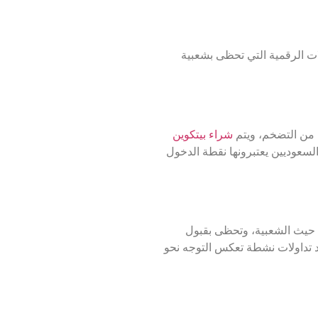
ات الرقمية التي تحظى بشعبية
ط من التضخم، ويتم
شراء بيتكوين
السعوديين يعتبرونها نقطة الدخول
من حيث الشعبية، وتحظى بقبول
بين المستخدمين المهتمين بتقنية العقود الذكية وتطبيقات التمويل اللامركزي (DeFi)، وتشهد تداولات نشطة تعكس التوجه نحو