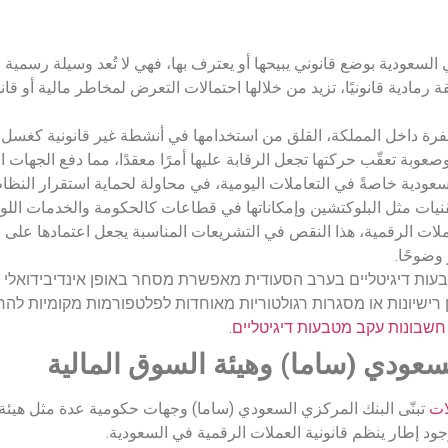
لسعودية بوضع قانوني يبيحها أو يعترف بها، فهي لا تُعد وسيلة رسمية ل
 رمادية قانونيًا، تزيد من خلالها احتمالات التعرض لمخاطر مالية أو قان
فرة داخل المملكة، القلق من استخدامها في أنشطة غير قانونية كغسل ا
عوبة تعقّب حركتها تجعل الرقابة عليها أمرًا معقدًا، مما دفع الجهات ا
عودية خاصةً في التعاملات اليومية، في محاولة لحماية استقرار النظام
نيات مثل البلوكتشين وإمكاناتها في قطاعات كالحكومة والخدمات اللو
العملات الرقمية، هذا النقص في التشريعات المناسبة يجعل اعتمادها على 
وضوحًا.
עות דיגיטליים בערב הסעודית מאפשרת מסחר באופן אינדיבידואלי דר
ן רישיונות או מסגרות רגולטוריות מאוחדות לפלטפורמות מקומיות לה
שבונות עקב מטבעות דיגיטליים
.
عودي (ساما) وهيئة السوق المالية
ات
ود إطار ينظم قانونية العملات الرقمية في السعودية.