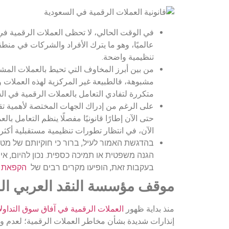
في الوقت الحالي، لا تحظى العملات الرقمية في ا
عالميًا، وهو ما يترك الأفراد والشركات في منطقة
تنظيمية واضحة.
من بين أبرز المخاوف التي تحيط بالعملات المش
مشبوهة، فالطبيعة غير المركزية لهذه العملات وص
متكررة لتفادي التعامل بالعملات الرقمية في الس
على الرغم من إدراك الجهات المختصة لأهمية تق
حتى الآن إطارًا قانونيًا مفصلًا ينظم التعامل ب
الآن، في انتظار تطورات تنظيمية مستقبلية أكثر 
בהדגשת האמור לעיל, ברור כי חוקיותם של מטב
הגנה משפטית או תמיכה כספית. נכון להיום, אי
בעקבות זאת, הופיעו מקרים רבים של
הקפאת ח
موقف مؤسسة النقد العربي الس
منذ بداية ظهور
العملات الرقمية في آفاق سوق التداول
إنذارات شديدة بشأن مخاطر العملات الرقمية؛ لعدم وج