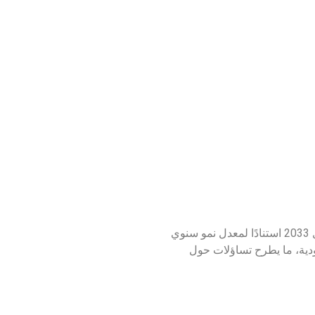
بلغ حجم سوق العملات الرقمية في السعودية نحو 23.1 مليار دولار عام 2024، مع توقعات بوصوله إلى 45.9 مليار دولار بحلول 2033 استنادًا لمعدل نمو سنوي
عودية، ما يطرح تساؤلات حول