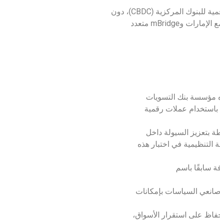
رغم هذا التحفظ الشديد تجاه العملات المشفرة، تتجه الجهات الرسمية نحو استكشافات تكنولوجية مثل استكشاف العملة الرقمية للبنوك المركزية (CBDC)، دون
فتح الباب رسميًا لتداول العملات المشفرة على نطاق واسع، وتواصل ساما بحذر تطوير عملتها الرقمية – مثل مشروع Aber مع الإمارات وmBridge متعدد
 في مشروع “mBridge”، وهو تعاون دولي تقوده مؤسسة بنك التسويات
د باستخدام عملات رقمية
ة بتعزيز السيولة داخل
 التنظيمية في اختبار هذه
 سابقًا باسم
ن صانعي السياسات بإمكانات
حفاظ على استقرار الأسواق،