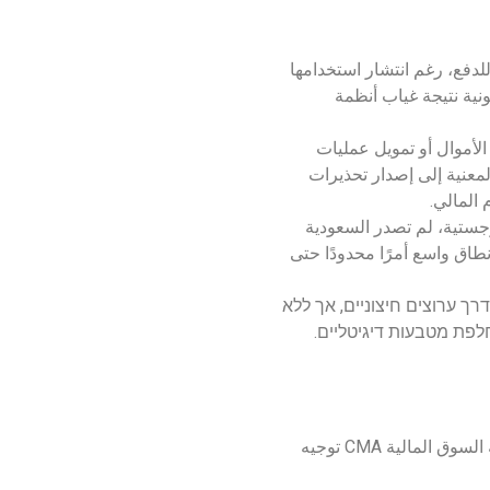
لدفع، رغم انتشار استخدامها
ونية نتيجة غياب أنظمة
لأموال أو تمويل عمليات
لمعنية إلى إصدار تحذيرات
 المالي.
جستية، لم تصدر السعودية
نطاق واسع أمرًا محدودًا حتى
ך ערוצים חיצוניים, אך ללא
חלפת מטבעות דיגיטליים.
تبنّى البنك المركزي السعودي (ساما) وجهات حكومية عدة مثل هيئة السوق المالية CMA توجيه