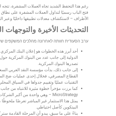
الأطراف – لاستكشاف معدلات تطبيقها داخليًا وعبر الح
التحديثات الأخيرة والتوجهات ا
ערב הסעודית חוותה לאחרונה מהלכים המשקפים שינוי
الدولية إلى جانب عدد من البنوك المركزية حول 
تصدرها البنوك المركزية.
إلى جانب ذلك، بدأت مؤسسة النقد العربي السعود
القطاع المصرفي، فخلال إحدى عمليات ضخ السيولة
التقنيات عمليًا وتقييم جدواها في السياق المحلي
كما برزت مؤخراً خطوة مثيرة للانتباه من جانب 
MicroStrategy – وهي واحدة من أكبر الشركات العالمية من حيث ملكية البيتكوين.
يمثل هذا الاستثمار غير المباشر تعرضًا ملحوظً
البيتكوين كأصل احتياطي.
بناءً على ما سبق، يبدو أن المرحلة القادمة ست