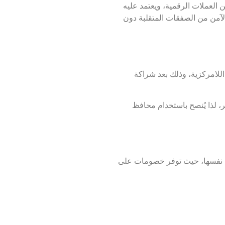
 لتقليل تقلبات السوق عند التحويل بين العملات الرقمية، ويعتمد عليه
الآمن من الصفقات المتقلبة دون
للامركزية، وذلك بعد شراكة
، لذا يُنصح باستخدام محافظ
عملة BNB المملوكة لمنصة Binance تُعد من العملات الأكثر استخدامًا في السعودية، خصوصًا لمن يتداول عبر منصة Binance نفسها، حيث توفر خصومات على