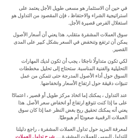
في حين أن الاستثمار هو مسعى طويل الأجل يعتمد على
استراتيجية الشراء والاحتفاظ ، فإن المقصود من التداول هو
استغلال الفرص قصيرة الأجل.
سوق العملات المشفرة متقلب. هذا يعني أن أسعار الأصول
يمكن أن ترتفع وتنخفض في السعر بشكل كبير على المدى
القصير.
لكي تكون متداولًا ناجحًا ، يجب أن تكون لديك المهارات
التحليلية والفنية المناسبة. ستحتاج إلى تحليل مخططات
السوق حول أداء الأصول المدرجة حتى تتمكن من عمل
تنبؤات دقيقة حول ارتفاع الأسعار وانخفاضها.
عند التداول ، يمكنك إما اتخاذ مركز طويل أو قصير ، اعتمادًا
على ما إذا كنت تتوقع ارتفاع أو انخفاض سعر الأصل. هذا
يعني أنه يمكنك تحقيق ربح بغض النظر عما إذا كان سوق
العملات الرقمية صعوديًا أم هبوطيًا.
لمعرفة المزيد حول تداول العملات المشفرة ، راجع دليلنا
للتداول اليومي للعملات المشفرة…..
شرح تداول العملات