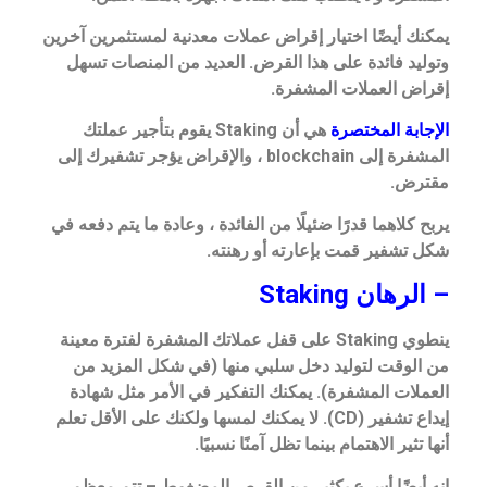
يمكنك أيضًا اختيار إقراض عملات معدنية لمستثمرين آخرين
وتوليد فائدة على هذا القرض. العديد من المنصات تسهل
إقراض العملات المشفرة.
الإجابة المختصرة
هي أن Staking يقوم بتأجير عملتك
المشفرة إلى blockchain ، والإقراض يؤجر تشفيرك إلى
مقترض.
يربح كلاهما قدرًا ضئيلًا من الفائدة ، وعادة ما يتم دفعه في
شكل تشفير قمت بإعارته أو رهنته.
– الرهان Staking
ينطوي Staking على قفل عملاتك المشفرة لفترة معينة
من الوقت لتوليد دخل سلبي منها (في شكل المزيد من
العملات المشفرة). يمكنك التفكير في الأمر مثل شهادة
إيداع تشفير (CD). لا يمكنك لمسها ولكنك على الأقل تعلم
أنها تثير الاهتمام بينما تظل آمنًا نسبيًا.
إنه أيضًا أسرع بكثير من القرص المضغوط – تتم معظم