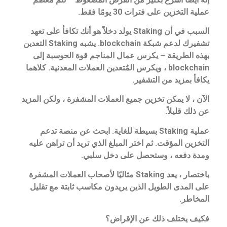
عملية التخزين على فترات 30 يومًا فقط.
السبب في أن Staking يولد دخلاً هو أنك تكافأ على تعهد
تشفيرك لدعم شبكة blockchain. يشبه Staking التعدين
بهذه الطريقة – يكرس عمال المناجم قوة الحوسبة إلى
blockchain ، ويكرس المُتعدين العملات المعدنية. كلاهما
يكافأ بمزيد من التشفير.
الآن ، لا يمكن تخزين جميع العملات المشفرة ، ولكن المزيد
عن ذلك قليلاً.
عملية Staking بسيطة للغاية. ابحث عن منصة تدعم
التخزين المؤقت. ثم اختر المبلغ الذي تريد أن تراهن عليه
ومدة دفعه ، وستحصل على دخل سلبي.
باختصار ، يعد Staking مثاليًا لأصحاب العملات المشفرة
على المدى الطويل الذين يريدون مكاسب ثابتة مع تقليل
المخاطر.
فكيف يختلف ذلك عن الإقراض؟