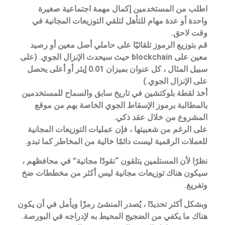
اطلب من المستخدمين إكمال مهمة اجتماعية صغيرة
واحدة أو عدة مهام للتأهل لتلقي التوزيعات المجانية في
وقت لاحق.
قم بتوزيع الرموز تلقائيًا على حاملي أصل معين أو رصيد
معين على blockchain حيث سيحدث الإنزال الجوي. (على
سبيل المثال ، كل عنوان بميزان 0.01 إيثر أو أعلى يحصل
على الإنزال الجوي.)
أخذ لقطة بلوكتشين في تاريخ سابق والسماح للمستخدمين
بالمطالبة برموز الإسقاط الجوي الخاصة بهم من موقع
المشروع من خلال عقد ذكي.
على الرغم من شعبيتها ، فإن عمليات التوزيعات المجانية
للعملات الرقمية ليست دائمًا خالية من المخاطر كما تبدو.
نظرًا لأن المستلمين يتلقون “نقودًا مجانية” في محافظهم ،
سيكون هناك توزيعات مجانية ليس أكثر من مخططات ضخ
وتفريغ.
وبشكل أكثر تحديدًا ، يُصدر المنشئ رمزًا ويأمل في أن يكون
هناك ما يكفي من الضجيج المحيط به لإدراجه في البورصة.