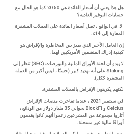
هل هذا يعني أن أسعار الفائدة هي 0.50٪ كما هو الحال مع
حسابات التوفير العادية؟
لا. في الواقع ، تصل أسعار الفائدة على العملات المشفرة
المعارة إلى 14٪.
إن العامل الأخير الذي يميز بين المخاطرة والإقراض هو
كيفية إدراك المنظمين الأمريكيين لهما.
لا يبدو أن لجنة الأوراق المالية والبورصات (SEC) تنظر إلى
Staking على أنه تهديد كبير (حسنًا ، ليس أكبر من العملة
المشفرة ككل).
لكنهم يكرهون الإقراض بالعملات المشفرة.
في سبتمبر 2021 ، عندما تفاخرت منصات الإقراض
Celcius و BlockFi بحوالي 35 مليار دولار من الودائع ،
أثاروا مجموعة من المشرعين زعموا أنهم كانوا يقدمون
أوراقًا مالية غير مسجلة.
بغض النظر عن شعور مالكي العملات المشفرة حيال ذلك ،