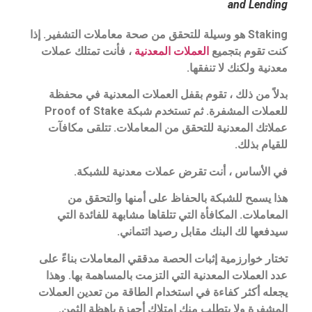
and Lending
Staking هو وسيلة للتحقق من صحة معاملات التشفير. إذا
كنت تقوم بتجميع
العملات المعدنية
، فأنت تمتلك عملات
معدنية ولكنك لا تنفقها.
بدلاً من ذلك ، تقوم بقفل العملات المعدنية في محفظة
للعملات المشفرة. ثم تستخدم شبكة Proof of Stake
عملاتك المعدنية للتحقق من المعاملات. تتلقى مكافآت
للقيام بذلك.
في الأساس ، أنت تقرض عملات معدنية للشبكة.
هذا يسمح للشبكة بالحفاظ على أمنها والتحقق من
المعاملات. المكافأة التي تتلقاها مشابهة للفائدة التي
سيدفعها لك البنك مقابل رصيد ائتماني.
تختار خوارزمية إثبات الحصة مدققي المعاملات بناءً على
عدد العملات المعدنية التي التزمت بالمساهمة بها. وهذا
يجعله أكثر كفاءة في استخدام الطاقة من تعدين العملات
المشفرة ولا يتطلب منك امتلاك أجهزة باهظة الثمن.