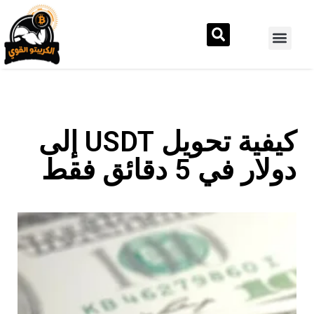
كيفية تحويل USDT إلى
دولار في 5 دقائق فقط