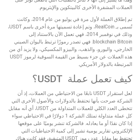
العملات المشفرة الأخرى كالبيتكوين والإيثريوم.
تم إطلاق العملة لأول مرة في يوليو من عام 2014، وكانت
تُسمى بـ RealCoin، وتم إعادة تسميتها مرة أخرى باسم USDT،
وذلك في نوفمبر 2014، فهي تعمل الآن بالاستناد إلى
blockchain Bitcoin. فهي تصدر رموزًا ترتبط باليوان الصيني
الخارجي، واليورو، والذهب، والبيزو المكسيكي، ولا يزيد أي من
هذه العملات عن جزء بسيط من القيمة السوقية لرموز USDT
المرتبطة بالدولار الأمريكي.
كيف تعمل عملة USDT؟
لعل استقرار USDT نابعًا من الاحتياطي من العملات، إذ أن
الشركة صرحت بأنها تحتفظ بالدولارات والأصول الأخرى التي
تتخطى العدد الكلي للعملات المتداولة من USDT، أي أنه مقابل
كل عملة متداولة تمتلك الشركة 1 دولارًا في الاحتياطي سواء
إذا كان نقدًا أو ما يعادله. فالشركة تنشر يوميًا على موقعها
الإلكتروني تقارير يومية تشير إلى كمية الاحتياطيات التي
تحتفظ بها مقابل عدد رموز USDT المتبقية، فقد كانت هناك