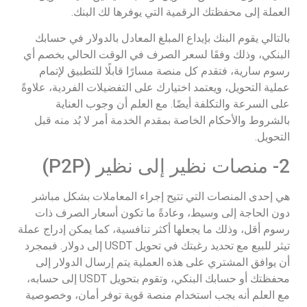
العملة إلى محفظتك الرقمية التي يوفرها لك البنك.
بالتالي يقوم البنك بإيداع المبلغ المعادل بالدولار في حسابك
البنكي، وذلك وفقَا لسعر الصرف في الوقت الحالي بخصم أي
رسوم سارية، فتقدم كل منصة مسارًا قابلًا للتطبيق لإتمام
عملية التحويل، ويعتمد اختيارك على التفضيلات الفردية، علاوةً
على السرعة والتكلفة أيضًا. مع العلم أن وجوب العناية
بالشروط والأحكام الخاصة بمقدم الخدمة أمر لا بُد منه قبل
التحويل.
2- منصات نظير إلى نظير (P2P)
هي إحدى المنصات التي تتيح إجراء المعاملات بشكل مباشر
دون الحاجة إلى وسيط، وعادةً ما تكون أسعار الصرف ذات
رسوم أقل، وذلك ما يجعلها أكثر تنافسية، كما يمكن إدراج عملة
تيثر للبيع مع تحديد رغبتك في تحويل USDT إلى دولار. فبمجرد
أن يوافق المشتري على هذه العملية يتم إرسال الدولار إلى
محفظتك أو حسابك البنكي، وتقوم بتحويل USDT إلى حسابه،
مع العلم أنه يجب استخدام منصة قوية توفر أمان، وخصوصية