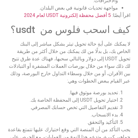
والاختراقات.
مواجهة تحديات قانونية في بعض البلدان.
اقرأ أيضًا:
5 أفضل محفظة إلكترونية USDT لعام 2024
كيف اسحب فلوس من usdt؟
لا يمكنك على أيةِ حالة تحويل تيثر بشكل مباشر إلى البنك
الخاص بك، بل بدلًا من لك يمكنك من خلال أكثر من طريقة
تحويل USDT إلى دولار وبالتالي سحبها، فهناك عدة طرق تتيح
لك ذلك سواء من خلال بورصات العملات المشفرة أو التبادلات
بين الأقران، أو من خلال وسطاء التداول خارج البورصة، وذلك
عبر القيام ببعض الخطوات وهي:
تحديد بورصة موثوق فيها.
اختيار تحويل USDT إلى المحفظة الخاصة بك.
تقديم التفاصيل التي تخص حسابك المصرفي.
بدء الانسحاب.
التأكيد والتحقق.
يجب التأكد من أن المنصة التي وقع اختيارك عليها تتمتع بقاعدة
جماهير كبيرة، وتدعم هذا النوع من العمليات، مع الحرص على