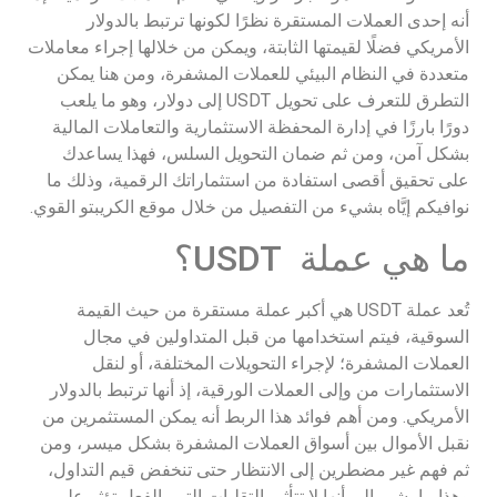
أنه إحدى العملات المستقرة نظرًا لكونها ترتبط بالدولار
الأمريكي فضلًا لقيمتها الثابتة، ويمكن من خلالها إجراء معاملات
متعددة في النظام البيئي للعملات المشفرة، ومن هنا يمكن
التطرق للتعرف على تحويل USDT إلى دولار، وهو ما يلعب
دورًا بارزًا في إدارة المحفظة الاستثمارية والتعاملات المالية
بشكل آمن، ومن ثم ضمان التحويل السلس، فهذا يساعدك
على تحقيق أقصى استفادة من استثماراتك الرقمية، وذلك ما
نوافيكم إيَّاه بشيء من التفصيل من خلال موقع الكريبتو القوي.
ما هي عملة USDT؟
تُعد عملة USDT هي أكبر عملة مستقرة من حيث القيمة
السوقية، فيتم استخدامها من قبل المتداولين في مجال
العملات المشفرة؛ لإجراء التحويلات المختلفة، أو لنقل
الاستثمارات من وإلى العملات الورقية، إذ أنها ترتبط بالدولار
الأمريكي. ومن أهم فوائد هذا الربط أنه يمكن المستثمرين من
نقبل الأموال بين أسواق العملات المشفرة بشكل ميسر، ومن
ثم فهم غير مضطرين إلى الانتظار حتى تنخفض قيم التداول،
وهذا ما يشير إلى أنها لا تتأثر بالتقلبات التي بالفعل تؤثر على