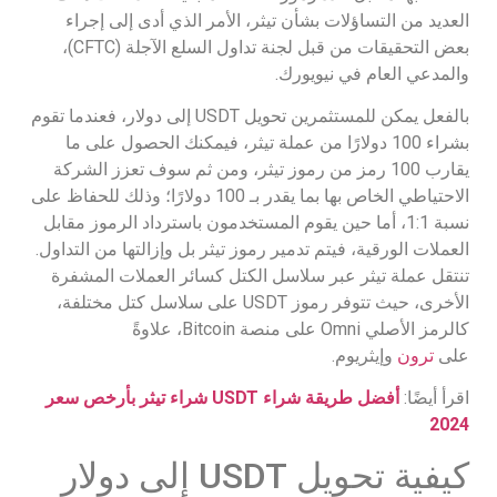
العديد من التساؤلات بشأن تيثر، الأمر الذي أدى إلى إجراء
بعض التحقيقات من قبل لجنة تداول السلع الآجلة (CFTC)،
والمدعي العام في نيويورك.
بالفعل يمكن للمستثمرين تحويل USDT إلى دولار، فعندما تقوم
بشراء 100 دولارًا من عملة تيثر، فيمكنك الحصول على ما
يقارب 100 رمز من رموز تيثر، ومن ثم سوف تعزز الشركة
الاحتياطي الخاص بها بما يقدر بـ 100 دولارًا؛ وذلك للحفاظ على
نسبة 1:1، أما حين يقوم المستخدمون باسترداد الرموز مقابل
العملات الورقية، فيتم تدمير رموز تيثر بل وإزالتها من التداول.
تنتقل عملة تيثر عبر سلاسل الكتل كسائر العملات المشفرة
الأخرى، حيث تتوفر رموز USDT على سلاسل كتل مختلفة،
كالرمز الأصلي Omni على منصة Bitcoin، علاوةً
على
ترون
وإيثريوم.
اقرأ أيضًا:
أفضل طريقة شراء
USDT شراء تيثر بأرخص سعر
2024
كيفية تحويل USDT إلى دولار