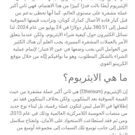
الإيثيريوم أيضًا نالت قدرًا كبيرًا من هذا الاهتمام، فهي ثاني أكبر
عملة مشفرة على مستوى العالم، كما أنها تحظى بدعم من
قبل كبار قادة الأعمال كمارك كوبان، وتزاديت قيمتها السوقية
لتصل إلى 380.51 مليار دولارًا في 24 يوليو من عام 2024، لذا
تسائل الكثيرون حول كيفية شراء الايثريوم، ولكن عندما يتعلق
الأمر بالعملات المشفرة المميزة، يجب العلم أن هناك الكثير
من العوامل التي يجب وضعها في عين الاعتبار؛ لإتمام عملية
الشراء بالشكل المطلوب، وهو ما نوافيكم إيَّاه من خلال موقع
الكريبتو القوي.
ما هي الايثريوم؟
إن الإيثيريوم (Ethereum) هي ثاني أكبر عملة مشفرة من حيث
القيمة السوقية بعد البيتكوين، ولكن بخلاف البيتكوين فقد تم
إطلاقها في الأصل ليس لتكون عملة رقمية، بل لبناء نوع جديد
من منصات الحوسبة اللامركزية العالمية وذلك في عام 2015،
ومن ثم فقد استطاعت الاستحواذ على الأمان، وانفتاح سلاسل
الكتل إلى جانب توسع تلك السمات إلى مجموعة أوسع من
التطبيقات.