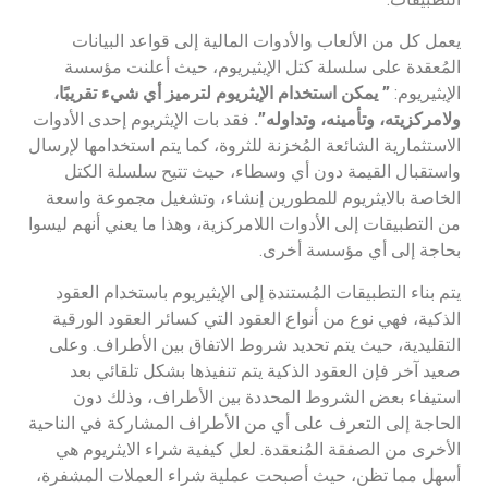
يعمل كل من الألعاب والأدوات المالية إلى قواعد البيانات
المُعقدة على سلسلة كتل الإيثيريوم، حيث أعلنت مؤسسة
الإيثيريوم:
” يمكن استخدام الإيثريوم لترميز أي شيء تقريبًا،
ولامركزيته، وتأمينه، وتداوله”.
فقد بات الإيثريوم إحدى الأدوات
الاستثمارية الشائعة المُخزنة للثروة، كما يتم استخدامها لإرسال
واستقبال القيمة دون أي وسطاء، حيث تتيح سلسلة الكتل
الخاصة بالايثريوم للمطورين إنشاء، وتشغيل مجموعة واسعة
من التطبيقات إلى الأدوات اللامركزية، وهذا ما يعني أنهم ليسوا
بحاجة إلى أي مؤسسة أخرى.
يتم بناء التطبيقات المُستندة إلى الإيثيريوم باستخدام العقود
الذكية، فهي نوع من أنواع العقود التي كسائر العقود الورقية
التقليدية، حيث يتم تحديد شروط الاتفاق بين الأطراف. وعلى
صعيد آخر فإن العقود الذكية يتم تنفيذها بشكل تلقائي بعد
استيفاء بعض الشروط المحددة بين الأطراف، وذلك دون
الحاجة إلى التعرف على أي من الأطراف المشاركة في الناحية
الأخرى من الصفقة المُنعقدة. لعل كيفية شراء الايثريوم هي
أسهل مما تظن، حيث أصبحت عملية شراء العملات المشفرة،