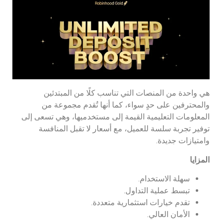
هي واحدة من المنصات التي تناسب كلًا من المبتدئين
والمحترفين على حدٍ سواء، كما أنها تُقدم مجموعة من
المعلومات التعليمية القيمة إلى مستخدميها، وهي تسعى إلى
توفير تجربة سلسة للعميل، مع أسعار لا تقبل المنافسة
وامتيازات جديدة.
المزايا
سهلة الاستخدام.
تبسط عملية التداول.
تقدم خيارات استثمارية متعددة.
الأمان العالي.