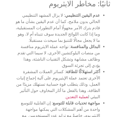
ثانيًا: مخاطر الايثريوم
عدم اليقين التنظيمي:
لا يزال المشهد التنظيمي
الحالي بدون ملامح، كما أن عدم اليقين بشأن ما هو
قادم يترك الأمر مجهولًا أمام التطورات المستقبلية،
وما إذا كانت اللوائح الجديدة سوف تتبناه أم لا، وهو
ما لا يجعل مجالًا للتنبؤ بما سيحدث مستقبلًا.
البدائل والمنافسة:
تواجه عملة الايثريوم منافسة
من منصات البلوكتشين الأخرى، لا سيما التي تقدم
وظائف مشابهة وتشكل التقنيات الناشئة، وهذا
يؤدي إلى تجزئة السوق.
أكثر استهلاكًا للطاقة:
كسائر العملات المشفرة
الأخرى تعتمد عملة الإيثيريوم على آلية إجماع إثبات
العمل، وذلك يتطلب قوة حسابية تستهلك مزيدًا من
الطاقة، وهذا بالفعل ما أثار المخاوف حول التأثير
البيئي ل
عملية التعدين
.
مواجهة تحديات قابلة للتوسع:
إن القابلية للتوسع
واحدة من أهم المشكلات التي يمكنها مواجهة
الإيثيريوم، خاصةً مع تزايد عدد المستخدمين. مع