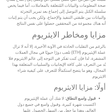
صحة المعلومات والبيانات المُتعلقة بالمعاملات، أما فيما يخص
سلسلة الكتل يتم التوصل إلى إجماع بعد تمرير التجزئة
والبيانات بين طبقتي التنفيذ والإجماع، ولكن يجب أن يتم إثبات
أنه هناك مجموعة من المحققين حصلوا على نفس النتائج.
مزايا ومخاطر الايثريوم
بالرغم من التقلبات الحادثة في الآونة الأخيرة، إلا أنه لا تزال
عملة الإيثيريوم (ETH) تلعب دورًا حيويًا في مجال العملات
المشفرة، لذا فإن كنت تفكر في التوجه إلى عالم الايثريوم فلا
بُد من التعرف على كافة الإيجابيات والسلبيات المتعلقة بهذا
المجال، وهو ما يتضح استكمالًا للتعرف على كيفية شراء
الايثريوم.
أولًا: مزايا الايثريوم
قبول واسع النطاق:
لا شك أن عملة الإيثيريوم
اكتسبت شهرة كبيرة، وقبول واسع في جميع دول
العالم، وهذا ما جعل من السهل الحصول عليها