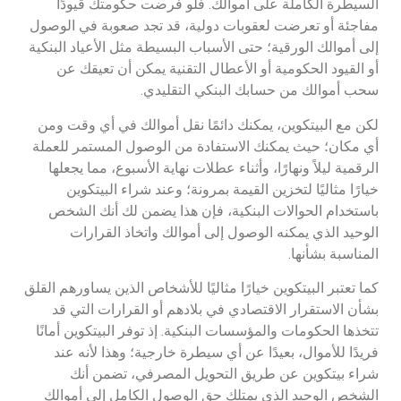
السيطرة الكاملة على أموالك. فلو فرضت حكومتك قيودًا
مفاجئة أو تعرضت لعقوبات دولية، قد تجد صعوبة في الوصول
إلى أموالك الورقية؛ حتى الأسباب البسيطة مثل الأعياد البنكية
أو القيود الحكومية أو الأعطال التقنية يمكن أن تعيقك عن
سحب أموالك من حسابك البنكي التقليدي.
لكن مع البيتكوين، يمكنك دائمًا نقل أموالك في أي وقت ومن
أي مكان؛ حيث يمكنك الاستفادة من الوصول المستمر للعملة
الرقمية ليلاً ونهارًا، وأثناء عطلات نهاية الأسبوع، مما يجعلها
خيارًا مثاليًا لتخزين القيمة بمرونة؛ وعند شراء البيتكوين
باستخدام الحوالات البنكية، فإن هذا يضمن لك أنك الشخص
الوحيد الذي يمكنه الوصول إلى أموالك واتخاذ القرارات
المناسبة بشأنها.
كما تعتبر البيتكوين خيارًا مثاليًا للأشخاص الذين يساورهم القلق
بشأن الاستقرار الاقتصادي في بلادهم أو القرارات التي قد
تتخذها الحكومات والمؤسسات البنكية. إذ توفر البيتكوين أمانًا
فريدًا للأموال، بعيدًا عن أي سيطرة خارجية؛ وهذا لأنه عند
شراء بيتكوين عن طريق التحويل المصرفي، تضمن أنك
الشخص الوحيد الذي يمتلك حق الوصول الكامل إلى أموالك