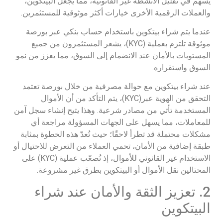
يسهم في تقليل الأنشطة غير القانونية، مما يجعل البيتكوين،
والعملات الرقمية الأخرى خيارات أكثر موثوقية للمستثمرين.
عندما يتم شراء بيتكوين باستخدام حساب بنكي عبر بورصة
موثوقة تلتزم بعملية (KYC)، يشعر المستثمرون من جميع
المستويات بالأمان عند الانضمام إلى السوق، مما يعزز من نمو
السوق واستقراره.
عند شراء بيتكوين مع حوالة مصرفية من خلال بورصة تعتمد
التحقق من الهوية عبر(KYC)، يتم التأكد من أن الأموال
المستخدمة تأتي من مصادر شرعية. وهذا يتيح إنشاء سجل آمن
للمعاملات، مما يسهل على الجهات المسؤولة مراجعة أي
مشكلات محتملة قد تطرأ لاحقًا؛ حيث تُعدّ هذه الخطوة بمثابة
طبقة إضافية من الأمان، تحمي العملاء من التعرض للاحتيال أو
الاستخدام غير القانوني للأموال، إذ تُصعّب عملية (KYC) على
المحتالين نقل الأموال أو البيتكوين بطرق غير مشروعة.
2. تعزيز الثقة والأمان عند شراء
البيتكوين