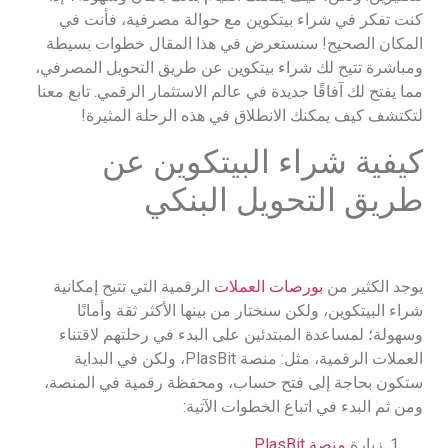
كنت تفكر في شراء بيتكوين مع حوالة مصرفية، فأنت في
المكان الصحيح! سنستعرض في هذا المقال خطوات بسيطة
ومباشرة تتيح لك شراء بيتكوين عن طريق التحويل المصرفي،
مما يفتح لك آفاقًا جديدة في عالم الاستثمار الرقمي. تابع معنا
لتكتشف كيف يمكنك الانطلاق في هذه الرحلة المثيرة!
كيفية شراء البيتكوين عن
طريق التحويل البنكي
يوجد الكثير من
بورصات العملات
الرقمية التي تتيح إمكانية
شراء البيتكوين، ولكن سنختار من بينها الأكثر ثقة وأمانًا
وسهولة؛ لمساعدة المبتدئين على البدء في رحلتهم لاقتناء
العملات الرقمية، مثل: منصة PlasBit، ولكن في البداية
ستكون بحاجة إلى فتح حساب، ومحفظة رقمية في المنصة،
ومن ثم البدء في اتباع الخطوات الآتية:
زيارة
منصة PlasBit.