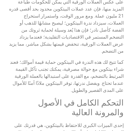
على عكس العملات الورقية التي يمكن للحكومات طباعة
المزيد منها، فإن عدد عملات البيتكوين محدود بحد أقصى قدره
21 مليون عملة. ومع مرور الوقت، واستمرار استخراج
العملات، سيزداد ندرة البيتكوين؛ ليصبح مشابهًا للذهب أو
الفضة كأصل نادر؛ فإن هذا يُعد وسيلة لحماية ثروتك من
التضخم المستمر في الاقتصاديات التقليدية؛ فعندما يزداد
عرض العملات الورقية، تنخفض قيمتها بشكل مباشر، مما يزيد
من التضخم.
كما تتيح لك هذه الندرة في البيتكوين حماية قيمة أموالك؛ فعند
شراء بيتكوين مع حوالة مصرفية، يمكنك تجنب تآكل القيمة
المرتبط بالتضخم، مع القدرة على استبدالها بالعملة الورقية
عندما تحتاج. وبفضل ندرتها، توفر البيتكوين ملاذًا آمنًا للأموال
على المدى القصير والطويل.
التحكم الكامل في الأصول
والمرونة العالية
إحدى الميزات الكبرى للاحتفاظ بالبيتكوين، هي قدرتك على