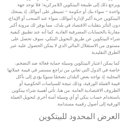
ويرجع ذلك إلى طبيعة البيتكوين اللامركزية؛ فلا توجد جهة
واحدة – سواء بنك أو حكومة – تسيطر على أموالك. إذ يمنحك
البيتكوين حرية أكبر لإدارة أموالك، سواء عند السحب أو الإيداع،
دون التأثر بتقلبات الاقتصاد في بلدك، مما يوفر لك مرونة أكبر
مقارنةً بالحسابات المصرفية العادية. كما أنه عند تطبيق كيفية
شراء البيتكوين عن طريق التحويل البنكي، سوف تحصل على
مستوى من الاستقلال المالي الذي لا يمكن الحصول عليه عبر
الطرق التقليدية.
كما يمكن اعتبار البيتكوين وسيلة حماية فعالة ضد التضخم،
خاصة في الدول التي تعاني من تراجع مستمر في قيمة عملاتها
المحلية. إذ تواجه بعض البلدان تضخمًا سنويًا يؤدي إلى تآكل
قيمة العملة الورقية، وذلك نتيجة للسياسات الحكومية أو
الظروف الاقتصادية العامة. من هنا، تأتي أهمية شراء بيتكوين
باستخدام حساب بنكي أو أي وسيلة آمنة أخرى لتحويل العملة
الورقية إلى أصول رقمية مستدامة.
العرض المحدود للبيتكوين