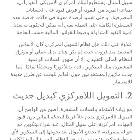
سبيل المثال، يستطيع البنك المركزي الأمريكي، الفيدرالي،
طباعة المزيد من النقود، أو فرض قيود على الحسابات
المصرفية، أو حتى تجميد أرصدة معينة في حالات خاصة. هذه
السيطرة الكاملة على العملة تعني أنه يمكن للحكومات تعديل
كمية النقود المتداولة وضبط القوانين المالية حسب الحاجة.
علاوة على ذلك، فإن نظام التمويل المركزي كان الأساس
المعتمد منذ قرون، حيث لم يكن هناك بديل عملي أو موثوق
للنظام المالي التقليدي. إلا أن ظهور العملات الرقمية
المشفرة، مثل البيتكوين، قدم بديلاً ثوريًا ومختلفًا تمامًا، مما
جذب ملايين المستخدمين حول العالم للبحث عن طرق جديدة
للاستثمار.
2. التمويل اللامركزي كبديل حديث
مع زيادة الاهتمام بالعملات المشفرة، أصبح من الواضح أن
التمويل اللامركزي يقدم حلاً فريدًا للتحكم المالي دون قيود
الجهات المركزية. على سبيل المثال، عند شراء بيتكوين مع
حوالة مصرفية، لا تخضع الأموال بعد تحويلها إلى البيتكوين لأي
سيطرة حكومية؛ حيث يمتاز هذا النظام بالحرية المالية الكاملة،