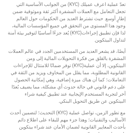
تعدّ عملية اعرف عميلك (KYC) من الجوانب الأساسية التي
تجعل التعامل مع العملات المشفرة أكثر ثقة وموثوقية ضمن
إطارٍ أوسع. حيث تشترط العديد من الحكومات حول العالم
وجود هذا المستوى من التحقق في جميع المؤسسات المالية،
لذا فإن تطبيق إجراءات(KYC) يُعد جزءًا أساسيًا لتوفير بيئة آمنة
لتداول البيتكوين.
أيضًا، قد يشعر العديد من المستخدمين الجدد في عالم العملات
المشفرة بالقلق من فكرة التحويلات المالية إلى ومن
البيتكوين، إلا أن عملية(KYC) توفر ضمانًا للامتثال للإجراءات
القانونية المطلوبة، مما يقلل من المخاوف ويزيد من الثقة في
التعاملات؛ كما أن هناك ميزة إضافية، وهي إمكانية الحصول
على دعم قانوني في حالة حدوث أي مشكلة، مما يضيف بُعدًا
آخر لتجربة المستخدم الإيجابية عند تطبيق كيفية شراء
البيتكوين عن طريق التحويل البنكي.
مع تطور الزمن، تواصل عملية (KYC) التحديث؛ لتضمين أحدث
الأساليب والتقنيات؛ وهذا جزء مهم للبقاء على اطلاع دائم
بأحدث المعايير القانونية لضمان الأمان عند شراء بيتكوين