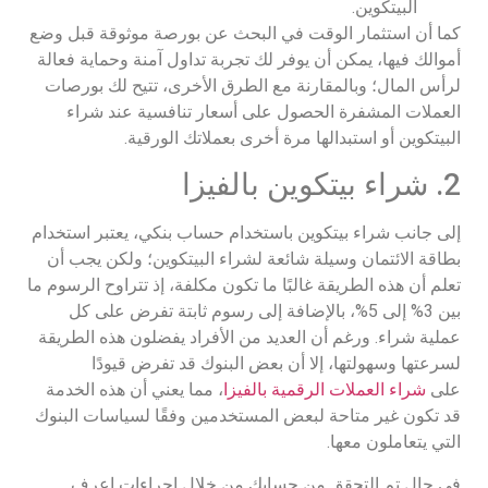
البيتكوين.
كما أن استثمار الوقت في البحث عن بورصة موثوقة قبل وضع
أموالك فيها، يمكن أن يوفر لك تجربة تداول آمنة وحماية فعالة
لرأس المال؛ وبالمقارنة مع الطرق الأخرى، تتيح لك بورصات
العملات المشفرة الحصول على أسعار تنافسية عند شراء
البيتكوين أو استبدالها مرة أخرى بعملاتك الورقية.
2. شراء بيتكوين بالفيزا
إلى جانب شراء بيتكوين باستخدام حساب بنكي، يعتبر استخدام
بطاقة الائتمان وسيلة شائعة لشراء البيتكوين؛ ولكن يجب أن
تعلم أن هذه الطريقة غالبًا ما تكون مكلفة، إذ تتراوح الرسوم ما
بين 3% إلى 5%، بالإضافة إلى رسوم ثابتة تفرض على كل
عملية شراء. ورغم أن العديد من الأفراد يفضلون هذه الطريقة
لسرعتها وسهولتها، إلا أن بعض البنوك قد تفرض قيودًا
على
شراء العملات الرقمية بالفيزا
، مما يعني أن هذه الخدمة
قد تكون غير متاحة لبعض المستخدمين وفقًا لسياسات البنوك
التي يتعاملون معها.
في حال تم التحقق من حسابك من خلال إجراءات اعرف