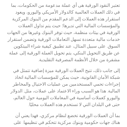
تعتبر النقود الورقية هى أي عملة مدعومة من الحكومات، بما
في ذلك العملات العالمية كالدولار الأمريكي واليورو، ويعود
استقرار هذه العملات إلى الدعم المقدم من البنوك المركزية
والمؤسسات المالية التي تديرها؛ حيث يتم تداول العملات
الورقية في بيئات منظمة، حيث توفر البنوك وغيرها من الجهات
خدمات مالية متعددة تسهل التعاملات الورقية وتضمن استقرار
السوق. على سبيل المثال، عند تطبيق كيفية شراء البيتكوين
عن طريق التحويل البنكي، يتم تحويل العملة الورقية إلى عملة
مشفرة من خلال الأنظمة المصرفية التقليدية.
إلى جانب ذلك، تتيح العملات الورقية ميزة إضافية تتمثل في
شبكة الأمان القانونية، حيث يمكن للمؤسسات المالية اتخاذ
إجراءات تحمي المستخدمين من عمليات الاحتيال والمخاطر
المالية. هذا هو السبب وراء الاعتماد على عملات، مثل: الدولار
واليورو كعملات أساسية في المعاملات اليومية حول العالم،
حتى في البلدان التي لا تستخدم هذه العملات محليًا.
بما أن العملات الورقية تخضع لنظام مركزي، فهذا يعني أن
هناك جهات حكومية وبنوك مركزية تتحكم في تنظيمها. على