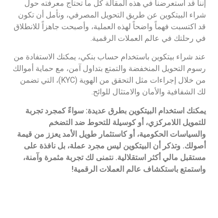
إننا قد استعرضنا في هذه المقالة كل ما تحتاج معرفته حول
شراء البيتكوين عن طريق التحويل المصرفي، ونأمل أن تكون
قد اكتسبت فهماً واضحاً لهذه العملية، وأصبحت جاهزاً للانطلاق
في رحلتك في عالم العملات الرقمية.
عند شراء بيتكوين باستخدام حساب بنكي، يمكنك الاستفادة من
رسوم التحويل المنخفضة والتمتع بتداول آمن، مع حماية أموالك
من خلال إجراءات مثل التحقق من الهوية (KYC)، التي تضمن
لك الشفافية والأمان والامتثال للوائح.
يمكنك استخدام البيتكوين بطرق عديدة: سواءً كمجرد تجربة
للتمويل اللامركزي، أو كوسيلة للتحوط ضد التضخم
والسياسات الحكومية، أو كاستثمار طويل الأمد يعزز من قيمة
أصولك. وتذكر أن البيتكوين ليس مجرد عملة، بل نافذة على
مستقبل مالي أكثر استقلالية.
نتمنى لك تجربة مثمرة وآمنة،
واستمتع باستكشاف عالم العملات الرقمية!