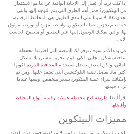
إذا كنت تريد أن تصل إلى الإجابة الوافية عن ما هو الاستثمار
في البيتكوين؟ فمن أهم الطرق التي يتم التوجه إليها والتي
تجدي نفعًا لا سيما على المدى الطويل هي المحافظ الرقمية،
حيث يتم تخزين عملة البيتكوين بواسطة مزود أو بورصة موثوق
بها، والتي يمكنك الوصول إليها عبر التطبيق أو متصفح الحاسب
الآلي.
في بدء الأمر سوف توفر لك المنصة التي اخترتها محفظة
ساخنة بشكل مجاني؛ لكي تقوم بتخزين مشترياتك بشكل
تلقائي، ولكن البعض بفضل استخدام
المحافظ الباردة
لكونها
أكثر أمانًا بفضل تقنية البلوكتشين التي تعتمد عليها، ومن ثم
بإمكانك شراء عملة البيتكوين بسعر منخفض، وبيعها عندما
تزداد قيمتها.
اقرأ أيضًا:
طريقة فتح محفظة عملات رقمية: أنواع المحافظ
وأفضلها
مميزات البيتكوين
باعتبار البيتكوين أول عملة رقمية لا مركزية، فهي تقدم العديد