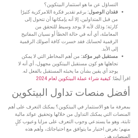
التساؤل عن ما هو استثمار البيتكوين؟
فقدان الوصول:
برغم تقدير فكرة اللامركزية كثيرًا
من قبل المتداولين، إلا أنه يإمكانها أن تتحول إلى
كارثة؛ وذلك لأنه لا يوجد وسيط للتحقق من
المعاملة، أي أنه في حالة الخطأ أو نسيان المفاتيح
الرقمية لحسابك فقد خسرت كافة أصولك الرقمية
إلى الأبد.
مستقبل غير مؤكد:
من أهم المخاطر التي لا يمكن
تجاهلها هو كون مستقبل البيتكوين مجهول، أي أنه لا
يوجد أي يقين بشأن ما يخبئه المستقبل بالفعل له.
اقرأ أيضًا:
كيفية شراء عملة البيتكوين لعام 2024
أفضل منصات تداول البيتكوين
بمعرفة ما هو الاستثمار في البيتكوين؟ يمكنك التعرف على أهم
المنصات التي يمكنك التداول من خلالها وتحقيق عوائد مالية
ثابتة، وهو ما يستدعي وجوب التعرف على مزايا وعيوب كلٍ
منهم؛ بغرض اختيار ما يتوافق مع احتياجاتك، وأهم هذه
المنصات هي: