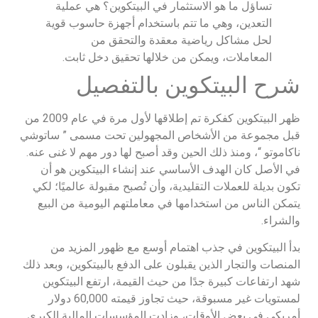
تساؤل ما هو الاستثمار في البيتكوين؟ هي عملية
التعدين، وهي ما تتم باستخدام أجهزة حاسوب قوية
لحل مشاكل رياضية معقدة والتحقق من
المعاملات، ويمكن من خلالها تحقيق دخل ثابت.
شرح البيتكوين بالتفصيل
ظهر البيتكوين كفكرة تم إطلاقها لأول مرة في عام 2009 من
قبل مجموعة من الأشخاص المجهولين تحت مسمى ” ساتوشي
ناكاموتو “، ومنذ ذلك الحين وقد أصبح لها دور مهم لا غنى عنه.
في الأصل كان الهدف الأساسي عند إنشاء البيتكوين هو أن
تكون بديلة للعملات التقليدية، وأن تُصبح مقبولة عالميًا؛ لكي
يتمكن الناس من استخدامها في معاملتهم اليومية من البيع
والشراء.
بدأ البيتكوين في جذب اهتمام أوسع مع ظهور المزيد من
المنصات والتجار الذين يقبلون على الدفع بالبيتكوين، وبعد ذلك
شهد ارتفاعات كبيرة جدًا من حيث القيمة، ارتفع البيتكوين
لمستويات غير مسبوقة، حيث تجاوز قيمته 60,000 دولار
أمريكي في بعض الأوقات، وزادت المؤسسات المالية الكبرى