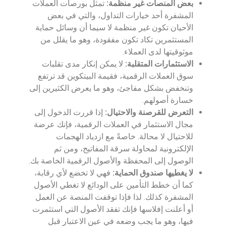
بعض المنصات غير منظمة:
تمثل بورصات العملات
المشفرة أحد خيارات التداول، والتي في بعض
الأحيان تكون غير منظمة لا سيما أن وسائل حماية
المستثمرين تكاد تكون مفقودة، وهو ما يقلل من
موثوقيتها لدى العملاء.
الاستثمارات المتقلبة:
لا يمكن إنكار مدى تقلبات
سوق العملات الرقمية، فقيمة البيتكوين قد ترتفع
وتنخفض بشكل مفاجئ، وهو ما يعرض الكثيرين إلى
خسارة أصولهم.
التعرض للقرصنة والاحتيال:
إذا قررت الدخول إلى
مجال الاستثمار في العملات الرقمية، فإنك عرضة
للاحتيال لا محالة. خاصةً مع ازدياد الهجمات
الإلكترونية لمحاولة سرقة المفاتيح، ومن ثم
الوصول إلى المحفظة والأصول الرقمية الخاصة بك.
لا يغطيها صندوق الحماية:
فهي لا تخضع لأي رقابة،
كما أن خطط التأمين على الودائع لا تغطي الأصول
المشفرة كذلك. لذا فإذا توقفت المنصة عن العمل
أو أعلنت إفلاسها فإنك تفقد الأصول التي استثمرت
فيها، وهو ما يجب وضعه في عين الاعتبار قبل