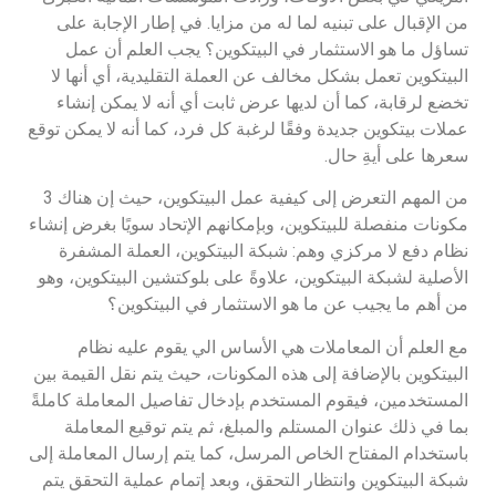
من الإقبال على تبنيه لما له من مزايا. في إطار الإجابة على
تساؤل ما هو الاستثمار في البيتكوين؟ يجب العلم أن عمل
البيتكوين تعمل بشكل مخالف عن العملة التقليدية، أي أنها لا
تخضع لرقابة، كما أن لديها عرض ثابت أي أنه لا يمكن إنشاء
عملات بيتكوين جديدة وفقًا لرغبة كل فرد، كما أنه لا يمكن توقع
سعرها على أيةِ حال.
من المهم التعرض إلى كيفية عمل البيتكوين، حيث إن هناك 3
مكونات منفصلة للبيتكوين، وبإمكانهم الإتحاد سويًا بغرض إنشاء
نظام دفع لا مركزي وهم: شبكة البيتكوين، العملة المشفرة
الأصلية لشبكة البيتكوين، علاوةً على بلوكتشين البيتكوين، وهو
من أهم ما يجيب عن ما هو الاستثمار في البيتكوين؟
مع العلم أن المعاملات هي الأساس الي يقوم عليه نظام
البيتكوين بالإضافة إلى هذه المكونات، حيث يتم نقل القيمة بين
المستخدمين، فيقوم المستخدم بإدخال تفاصيل المعاملة كاملةً
بما في ذلك عنوان المستلم والمبلغ، ثم يتم توقيع المعاملة
باستخدام المفتاح الخاص المرسل، كما يتم إرسال المعاملة إلى
شبكة البيتكوين وانتظار التحقق، وبعد إتمام عملية التحقق يتم