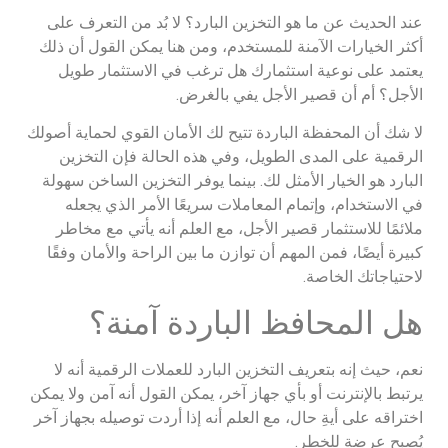
عند الحديث عن ما هو التخزين البارد؟ لا بُد من التعرف على
أكثر الخيارات الآمنة للمستخدم، ومن هنا يمكن القول أن ذلك
يعتمد على نوعية استثمارك هل ترغب في الاستثمار طويل
الأجل؟ أم أن قصير الأجل يفي بالغرض.
لا شك أن المحفظة الباردة تتيح لك الأمان القوي لحماية أصولك
الرقمية على المدى الطويل، وفي هذه الحالة فإن التخزين
البارد هو الخيار الأمثل لك. بينما يوفر التخزين الساخن سهولة
في الاستخدام، وإتمام المعاملات سريعًا الأمر الذي يجعله
ملائمًا للاستثمار قصير الأجل، مع العلم أنه يأتي مع مخاطر
كبيرة أيضًا، فمن المهم أن توازن ما بين الراحة والأمان وفقًا
لاحتياجاتك الخاصة.
هل المحافظ الباردة آمنة؟
نعم، حيث إنه بتعريف التخزين البارد للعملات الرقمية أنه لا
يرتبط بالإنترنت أو بأي جهاز آخر، يمكن القول أنه آمن ولا يمكن
اختراقه على أيةِ حال، مع العلم أنه إذا أردت توصيله بجهاز آخر
يُصبح عرضة للخطر.