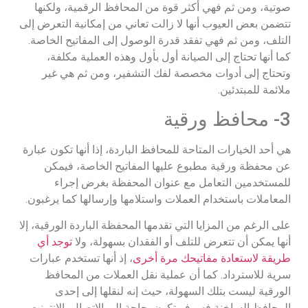
صوتية، ومن ثم فهي أكثر قوة من المحافظ الرقمية، ولكنها
تتضمن بعض العيوب أنها لا زالت تعاني من إمكانية التعرض إلى
التلف، ومن ثم فهي تفقد قدرة الوصول إلى المفاتيح الخاصة.
كما أنها تحتاج إلى الصيانة أول بأول وهذه العملية مكلفة،
وتحتاج إلى أدوات مخصصة لفك التشفير، ومن ثم هي غير
ملائمة للمبتدئين.
3- محافظ ورقية
هي أحد الخيارات المتاحة للمحافظ الباردة، إذا أنها تكون عبارة
عن محفظة ورقية مطبوع عليها المفاتيح الخاصة، فيمكن
للمستخدمين التعامل مع عنوان المحفظة بغرض إجراء
المعاملات باستخدام العملات واستلامها وإرسالها كما يرغبون.
على الرغم من المزايا التي تقدمها المحفظة الباردة الورقية، إلا
أنها يمكن أن تتعرض للتلف أو الفقدان بسهولة، ولا
توجد أي
طريقة لاستعادة مفاتيحك مرة أخرى
، إذ أنها تستخدم عبارات
سرية للاسترداد. كما أن عملية نقل العملات من المحافظ
الورقية ليست بتلك السهولة، حيث إنه لنقلها إلى إحدى
المحافظ الساخنة فسوف تكون بحاجة إلى الاتصال بالإنترنت،