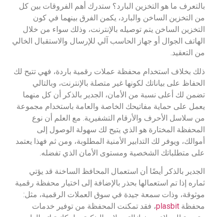
بالتعرف ما هو التخزين البارد؟ ستدرك أهم الفروقات بين كل
من التخزين الساخن والبارد، يكمن الفرق بينهما في كون
التخزين الساخن يتم توصيله بالإنترنت، وذلك سواء من خلال
الهاتف الجوال أو جهاز الحاسب آلي للإرسال والاستقبال الخالي
من التعقيد.
ذلك بخلاف استخدام محفظة عملات رقمية باردة، فهي تتيح لك
الحفاظ على بياناتك لكونها غير متصلة بالإنترنت، وبالتالي
تضمن لك أعلى نسبة من الأمان، الجدير بالذكر أن كل منهما
يعمل على حماية مفاتيحك الخاصة والعامة باستخدام مجموعة
من سلاسل الأحرف والأرقام التشفيرية. مع العلم أن نوع
المحفظة المختارة هو الذي يتيح لك سهولة الوصول إلى
أموالك، ويوفر لك التدابير الأمنية المطلوبة، ومن ثم فهذا يعتمد
على متطلباتك الشخصية ومستوى الأمان الذي تفضله.
الجدير بالذكر أيضًا أن استعمال المحافظ الساخنة قد يؤتي
ثماره إذا تم استعمالها بحذر بالإضافة إلى اختيار محفظة رقمية
موثوقة، وذات سمعة جيدة في سوق العملات الرقمية، مثل:
محفظة
plasbit
، فقد تمكنت المحفظة من توفير خدمات