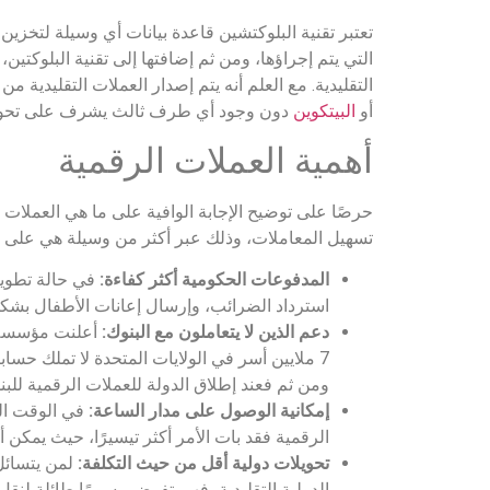
تعتبر تقنية البلوكتشين قاعدة بيانات أي وسيلة لتخزي
التي يتم إجراؤها، ومن ثم إضافتها إلى تقنية البلوكتين،
التقليدية. مع العلم أنه يتم إصدار العملات التقليدية
أو
البيتكوين
دون وجود أي طرف ثالث يشرف على تحويل 
أهمية العملات الرقمية
حرصًا على توضيح الإجابة الوافية على ما هي العملات ا
تسهيل المعاملات، وذلك عبر أكثر من وسيلة هي على الن
المدفوعات الحكومية أكثر كفاءة:
في حالة تطوير
استرداد الضرائب، وإرسال إعانات الأطفال بشك
دعم الذين لا يتعاملون مع البنوك:
7 ملايين أسر في الولايات المتحدة لا تملك حسا
ومن ثم فعند إطلاق الدولة للعملات الرقمية لل
إمكانية الوصول على مدار الساعة:
في الوقت الح
الرقمية فقد بات الأمر أكثر تيسيرًا، حيث يمكن أن يتم التحويل
تحويلات دولية أقل من حيث التكلفة:
لمن يتسائل 
الدولية التقليدية، فهي تفرض رسومًا طائلة لنقل