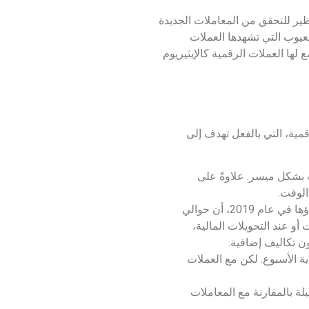
ظير للتحقق من المعاملات الجديدة
العيوب التي تشهدها العملات
لها العملات الرقمية كالإيثيريوم
قمية، التي بالفعل تهدف إلى
 بشكل ميسر. علاوةً على
الوقت.
أعلنت مؤسسة تأمين الودائع الفيدرالية في إحدى الدراسات الاستقصائية التي تم إجراؤها في عام 2019، أن حوالي
و عند التحويلات المالية،
ن تكاليف إضافية.
ة الأسبوع. لكن مع العملات
لة بالمقارنة مع المعاملات