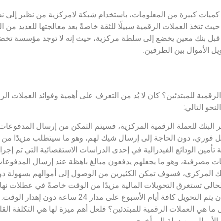
ن كميات كبيرة من المعلومات، باستخدام شبكة لامركزية من نظير إلى ن
 حيث تتخذ العملات الرقمية سبيلًا للثقة خاصةً بعد معالجتها للعديد من 
 من قبل بنك معين يخضع إلى سلطة مركزية، حيث إنه لا توجد مؤسسة تخضع 
الأموال بين الطرفين.
لرقمية للمبتدئين؟ كان لا بُد من التعرف على أهمية وفوائد العملات الر
حو التالي:
 البنك للعملة الرقمية المركزية، فسيتم التمكن من إرسال المدفوعات
ل فوري، دون الحاجة إلى إرسال شيك لهم، وهو ما سيتطلب مزيدًا من 
بات مصرفية، وهو ما يجعلهم يدفعون مبالغ باهظة عند إرسال المدفوعات أ
بنك المركزي، فسوف تمكن الكثيرين من الوصول إلى أموالهم بسهولة دو
الي تستغرق التحويلات المالية مزيدًا من الوقت خاصةً في عطلات نهاي
 كافة أيام الأسبوع على مدار 24 ساعة دون إهدار الوقت.
ما هي العملات الرقمية للمبتدئين؟ فلعل أهم ميزة لها هي التكلفة القلي
 الأموال من دولة إلى أخرى.