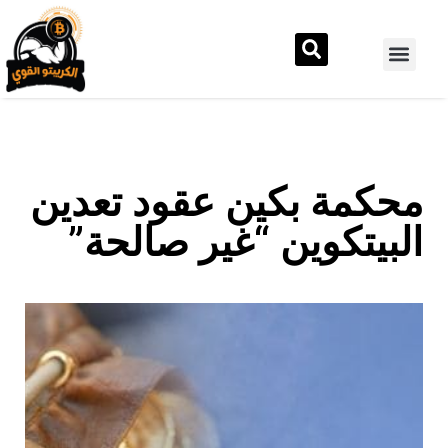
محكمة بكين عقود تعدين
البيتكوين “غير صالحة”