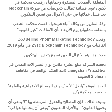
المتعلقة بالعملات المشفرة وحمايتها ، رفضت محكمة في
بكين دعوى قضائية تطالب بتعويضات من شركة blockchain
بعد فشل عملائها في جني الأموال من تعدين البيتكوين.
وفقًا لتقارير من وكالة أنباء شينخوا ، قضت محكمة الشعب
بمنطقة تشاويانغ يوم الأربعاء بأن الاتفاقات “غير قانونية”.
وقعت Beijing Phonf Marketing Technology ثلاث
اتفاقيات مع Zyzc Blockchain Technology في مايو 2019.
حدث هذا بينما لا تزال الصين تسمح بتعدين البيتكوين.
دفعت الشركة مبلغ عشرة ملايين يوان لنشر آلات التعدين في
محافظة Liangshan Yi ذاتية الحكم الواقعة في مقاطعة
Sichuan الجنوبية.
العقد الموقع “باطل” لأنه “يقوض المصالح الاجتماعية والعامة”
، بحسب محكمة بكين.
ونتيجة لذلك ، فإن المصالح والحقوق المرتبطة بها “لا ينبغي أن
يحميها القانون” ، والأفراد المعنيون “ينبغي أن يتحملوا عواقب”