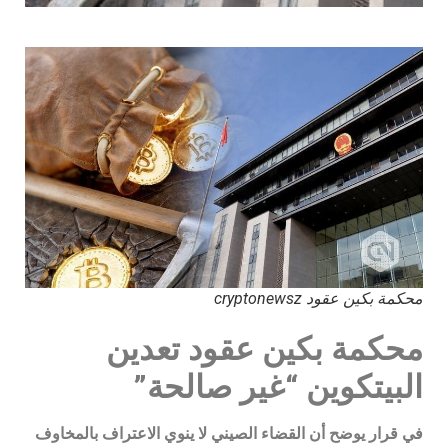
محكمة بكين عقود cryptonewsz
محكمة بكين عقود تعدين
البيتكوين “غير صالحة”
في قرار يوضح أن القضاء الصيني لا ينوي الاعتراف بالمخاوف