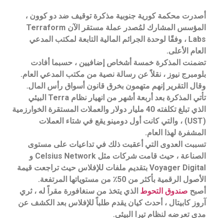
أصدرت محكمة كورية جنوبية مذكرة توقيف ضد دو كوون ،
المؤسس المشارك لمُصدر عملة مستقر الآن Terraform
Labs ، وفقًا لوحدة الجرائم المالية التابعة لمكتب المدعي
العام الأعلى.
تضمنت المذكرة خمسة أشخاص إضافيين ، حسبما أفادت
بلومبرج نيوز ، نقلاً عن رسالة نصية من مكتب المدعي العام.
وقال التقرير إنهم متهمون بخرق قانون أسواق رأس المال.
تأتي المذكرة بعد أربعة أشهر من انهيار نظام Terra البيئي
الذي تبلغ تكلفته 40 مليار دولار والعملات المستقرة الخوارزمية
(UST) ، والتي كانت أول دومينو يقع في شتاء العملات
المشفرة لهذا العام.
تسببت العدوى التي أعقبت ذلك في تداعيات على مستوى
الصناعة ، حيث قامت شركات مثل Celsius Network و
Voyager Digital بتقديم ملفات للإفلاس حيث تراجعت قيمة
الأصول الرقمية بأكثر من 50٪ من مستوياتها المرتفعة.
أصبح
صندوق التحوط
الذي يتخذ من سنغافورة مقراً له ، ثري
آروز كابيتال ، أحدث كيان يقدم طلباً للإفلاس بعد الكشف عن
مدى تعرضه لنظام تيرا البيئي.