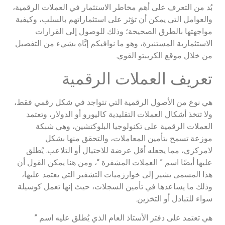
بُد من التعرف على أهم مخاطر الاستثمار في العملات الرقمية،
والعوامل التي يمكن أن تؤثر على استثماراتهم بالسلب، وكيفية
مواجهتها بالطرق الصحيحة؛ وذلك للوصول إلى القرارات
الاستثمارية المستنيرة، وهو ما نوافيكم إيَّاه بشيء من التفصيل
من خلال موقع الكريبتو القوي.
تعريف العملات الرقمية
هي نوع من الأصول الرقمية التي تتواجد في شكل رقمي فقط،
ولا تتخذ أشكال العملات التقليدية كاليورو أو الدولار، وتعتمد
العملات الرقمية على تكنولوجيا البلوكتشين، وهي شبكة
موزعة تسمح بتأمين المعاملات، والتحقق منها بشكل
لامركزي، مما يجعله أقل عرضة للاحتيال أو التلاعب. يُطلق
عليها أيضًا اسم ” العملات المشفرة “، ومن هنا يمكن القول أن
هذا المسمى يشير إلى خوارزميات التشفير التي يعتمد عليها،
وذلك ما يساعدها في تأمين السجلات، حيث إنها تعمل كوسيلة
سواء للتبادل أو التخزين.
هي تعتمد على دفتر الأستاذ العام الذي يُطلق عليه اسم ”