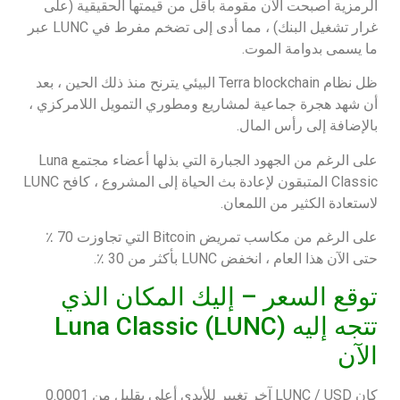
الرمزية أصبحت الآن مقومة بأقل من قيمتها الحقيقية (على
غرار تشغيل البنك) ، مما أدى إلى تضخم مفرط في LUNC عبر
ما يسمى بدوامة الموت.
ظل نظام Terra blockchain البيئي يترنح منذ ذلك الحين ، بعد
أن شهد هجرة جماعية لمشاريع ومطوري التمويل اللامركزي ،
بالإضافة إلى رأس المال.
على الرغم من الجهود الجبارة التي بذلها أعضاء مجتمع Luna
Classic المتبقون لإعادة بث الحياة إلى المشروع ، كافح LUNC
لاستعادة الكثير من اللمعان.
على الرغم من مكاسب تمريض Bitcoin التي تجاوزت 70 ٪
حتى الآن هذا العام ، انخفض LUNC بأكثر من 30 ٪.
توقع السعر – إليك المكان الذي
تتجه إليه Luna Classic (LUNC)
الآن
كان LUNC / USD آخر تغيير للأيدي أعلى بقليل من 0.0001