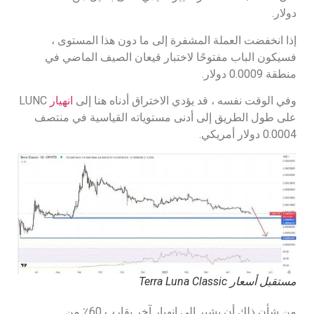
دولار.
إذا انخفضت العملة المشفرة إلى ما دون هذا المستوى ،
فسيكون الباب مفتوحًا لاختبار قيعان الصيف الماضي في
منطقة 0.0009 دولار.
وفي الوقت نفسه ، قد يؤدي الاختراق أدناه هنا إلى
انهيار
LUNC
على طول الطريق إلى أدنى مستوياته القياسية في منتصف
0.0004 دولار أمريكي.
مستقبل أسعار Terra Luna Classic
من شأن ذلك أن يشير إلى انهيار آخر يقارب 60٪ من