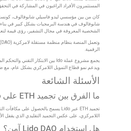
المستثمرون الأفراد الراغبون في المشاركة في التحقق من صحة 
كان من بين مؤسسي ليدو فاسيلي شابوفالوف، كونست
شابوفالوف في هندسة البرمجيات بشكل كبير في بناء ال
الشخصية المعروفة في مجال التشفير، رؤى قيمة لتعزي
و
الرقمية.
يجمع مشروع عملة ldo بين الابتكار
ويدعم نمو قطاع التمويل اللامركزي بشكل عام، مع ضرو
الأسئلة الشائعة
ما الفرق بين تجميد ETH على Lido والتجميد التقليدي؟
تجميد ETH عبر Lido يسمح بالحصول عل
اللامركزي، على عكس التجميد التقليدي الذي يقفل الأ
هل استخدام Lido DAO آمن؟