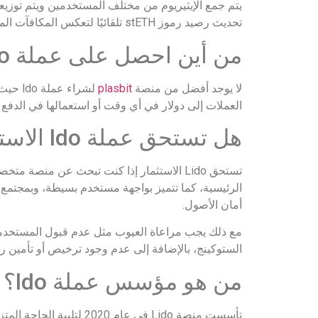
تحديث رصيد رموز stETH تلقائيًا لتعكس المكافآت المكتسبة من الستوكينج، مع خصم رسوم بنسبة 10% تقسم بين مشغلي العقد ومنظمةLido .
من أين احصل على عملة ldo؟
لا يوجد أفضل من منصة
plasbit
لشراء 
العملات إلى دولار في أي وقت أو استعمالها في الدفع
هل تستحق عملة ldo الاستثمار؟
تستحق Lido الاستثمار إذا كنت تبحث عن منص
الرئيسية، كما تتميز بواجهة مستخدم بسيطة، وبمجتمع
أمان الأصول.
مع ذلك يجب مراعاة العيوب مثل عدم قبول المستخدمي
الستوكينج، بالإضافة إلى عدم وجود ترخيص أو تأمين ر
من هو مؤسس عملة ldo؟
تأسست منصة Lido في عام 