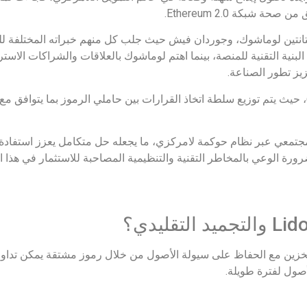
شبكة Ethereum 2.0.
انتين لوماشوك، وجوردان فيش حيث جلب كل منهم خبراته المختلفة 
بنية التقنية للمنصة، بينما اهتم لوماشوك بالعلاقات والشراكات الاس
ز تطور الصناعة.
تعمل المنصة بنظام منظمة مستقلة لامركزية (DAO)، حيث يتم توزيع سلطة اتخاذ القرارات بين حاملي الرموز 
 التقني والتحكم المجتمعي عبر نظام حوكمة لامركزي، ما يجعله حل متكامل يعزز ا
رة الوعي بالمخاطر التقنية والتنظيمية المصاحبة للاستثمار في هذا ا
ى مكافآت التخزين مع الحفاظ على سيولة الأصول من خلال رموز مشتقة يمكن تدا
صول لفترة طويلة.