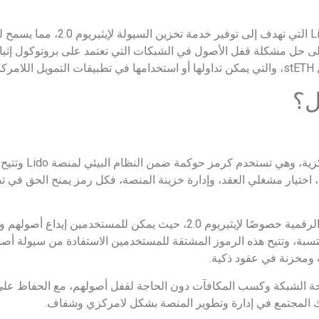
مشروع عملة ldo الرقمية هو جزء من شبكة O
على حل مشكلة قفل الأصول في الشبكات التي تعتمد على بروتوكول إث
ي.
عملةldo هي الرمز الأص
اختيار مشغلي العقد، وإدارة خزينة المنصة، فكل رمز يمنح الحق في تصو
تعمل المنصة على تقديم حلول تخزين سيولة للعملات الرقمية خصوصًا لإيثيريوم 2.0، ح
تسبة، وتتيح هذه الرموز المشتقة للمستخدمين الاستفادة من سيولة أص
 ومخزنة في عقود ذكية.
الشبكة وكسب المكافآت دون الحاجة لقفل أصولهم، مع الحفاظ على م
ك المجتمع في إدارة وتطوير المنصة بشكل لامركزي وشفاف.