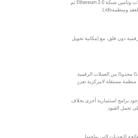
يتم جمع الإيثيريوم من مختلف المستخدمين ويتم توزيعها على شبكة من مشغلي العقد المعتمدين الذين يقومون بتأكيد المعاملات وتأمين شبكة Ethereum 2.0 ثم
ات الرقمية دون قلق، مع إمكانية تحويل
دًا محدودًا من العملات الرقمية
 منظمة مستقلة لامركزية تعزز
ود برامج استثمارية أخرى بخلاف
ى تحمل القيود.
ءت لمعالجة التحديات التي يواجهها