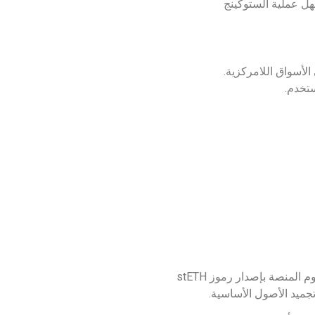
سهل عملية الستوكينج
لأسواق اللامركزية.
ستخدم.
عندما يقوم المستخدم بتجميد الإيثيريوم عبرLido DAO يتم إرسال أصول الإيثيريوم الخاصة به إلى عقد ذكي في المنصة، ثم تقوم المنصة بإصدار رموز stETH
جميد الأصول الأساسية.