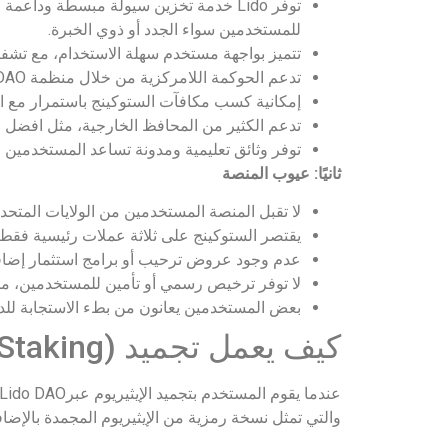
توفر Lido خدمة تخزين سيولة مبسطة وداع
للمستخدمين سواء الجدد أو ذوي الخبرة.
تتميز بواجهة مستخدم سهلة الاستخدام، مع تشفير قوي (256 SSL) لتع
تدعم الحوكمة اللامركزية من خلال منظمة DAO والتي تمنح المستخدمين حق التصويت والمشاركة في تطوير المنصة.
إمكانية كسب مكافآت الستوكينج باستمرار مع ال
تدعم الكثير من المحافظ الخارجية، مثل افضل
ا
توفر وثائق تعليمية ومدونة تساعد المستخدمين 
ثانيًا: عيوب المنصة
لا تقبل المنصة المستخدمين من الولايات المتح
يقتصر الستوكينج على ثلاثة عملات رئيسية فقط (ETH، MATIC، SOL)، مما قد يقلل من تنوع الف
عدم وجود عروض ترحيب أو برامج استثمار إضافي
لا توفر ترخيص رسمي أو تأمين للمستخدمين، مما
بعض المستخدمين يعانون من بطء الاستجابة للدع
كيف يعمل تجميد (Staking) الإيثريوم عبر Lido DAO؟
والتي تمثل نسخة رمزية من الإيثيريوم المجمدة بالإض