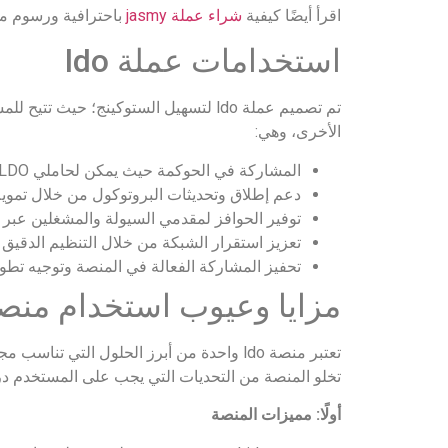
اقرأ أيضًا كيفية
شراء عملة jasmy
باحترافية ورسوم م
استخدامات عملة ldo
تم تصميم عملة ldo لتسهيل الستوكينج؛ 
الأخرى، وهي:
المشاركة في الحوكمة حيث يمكن لحاملي LDO اقتراح والتصويت على تغييرات البروتوكول مثل تعيين مشغلي العقد وتحديد الرسوم.
دعم إطلاق وتحديثات البروتوكول من خلال تمويل
توفير الحوافز لمقدمي السيولة والمشغلين عبر 
تعزيز استقرار الشبكة من خلال التنظيم الدقيق ل
تحفيز المشاركة الفعالة في المنصة وتوجيه تطو
مزايا وعيوب استخدام منصة do
تعتبر منصة ldo واحدة من أبرز الحلول التي
تخلو المنصة من التحديات التي يجب على المستخدم درا
أولًا: مميزات المنصة