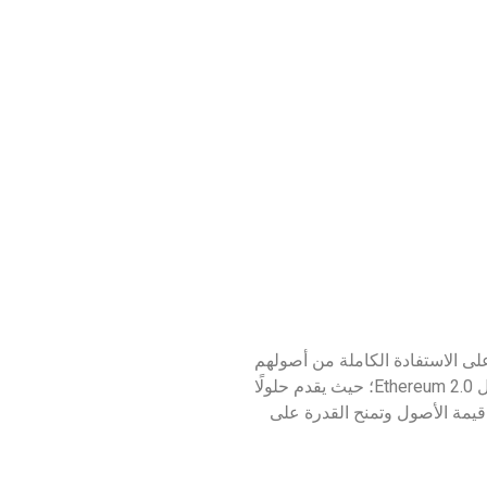
ى الاستفادة الكاملة من أصولهم
الرقمية في بيئة التمويل اللامركزي، ويأتي مشروع عملة LDO لحل مشكلة قفل الأصول الرقمية في شبكات إثبات الحصة مثل Ethereum 2.0؛ حيث يقدم حلولًا
يمة الأصول وتمنح القدرة على