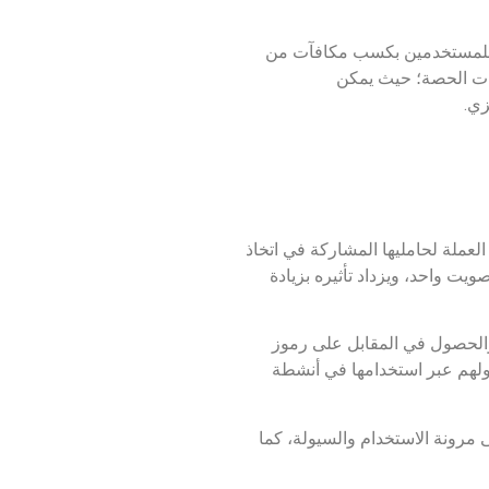
Lido DA التي تهدف إلى توفير خدمة تخزين السيولة لإيثيريوم 2.0، مما يسمح للمستخدمين بكسب مكافآت من
بات الحصة؛ حيث يمكن
لي لمنظمة Lido DAO اللامركزية، وهي تستخدم كرمز حوكمة ضمن النظام البيئي لمنصة Lido وتتيح العملة لحامليها المشاركة في اتخاذ
يت واحد، ويزداد تأثيره بزيادة
يث يمكن للمستخدمين إيداع أصولهم والحصول في المقابل على رموز
ولهم عبر استخدامها في أنشطة
رونة الاستخدام والسيولة، كما