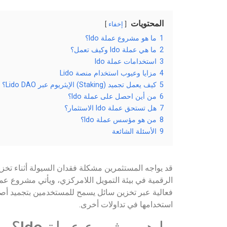
المحتويات
إخفاء
1
ما هو مشروع عملة ldo؟
2
ما هي عملة ldo وكيف تعمل؟
3
استخدامات عملة ldo
4
مزايا وعيوب استخدام منصة Lido
5
كيف يعمل تجميد (Staking) الإيثريوم عبر Lido DAO؟
6
من أين احصل على عملة ldo؟
7
هل تستحق عملة ldo الاستثمار؟
8
من هو مؤسس عملة ldo؟
9
الأسئلة الشائعة
قد يواجه المستثمرين مشكلة فقدان السيولة أثناء تخ
فعالية عبر تخزين سائل يسمح للمستخدمين بتجميد أص
استخدامها في تداولات أخرى.