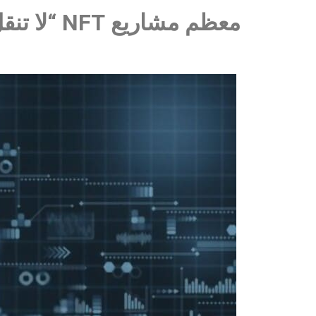
معظم مشاريع NFT “لا تنقل أي ملكية فعلية”