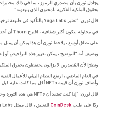
بحقوق الملكية الفكرية للمحتوى الذي يبيعونه”.
قال ثورن: “تعتبر Yuga Labs بالتأكيد في طليعة ترخيص الاستخدام التجاري المسموح به” ، والذي يمكن اعتباره “شديد التقييد” و “للاستخدام الشخصي فقط”.
في محاولة لتكون أكثر شفافية ، اقترح Thorn أن أحد الحلول الممكنة هو تحديث الحقوق التي يمتلكها المستخدمون عند شراء NFT.
على نطاق أوسع ، يلاحظ ثورن أن هذا يمكن أن يمثل مش
ويضيف أنه “للتوضيح ، يمكن تغيير هذه التراخيص أو إل
ونظرًا لأن المُصدِرين لا يزالون يحتفظون بحقوق الملك
في العام الماضي ، ارتفع النظام البيئي للأعمال الفنية NFT بشكل كبير ، وتصل قيمته الآن إلى 118 مليار دولار.
وأضاف ثورن أن قيمة NFTs أقل مما كانت عليه قبل شهور ، ويمكن للمصدرين تحديد ما إذا كانت الصناعة تنمو أكثر.
قال ثورن: “إذا كنت تعتقد أن NFTs هي هذه الثورة وحقوق الملكية الرقمية ، وهو ما يفعله الكثيرون ، فلا يزال أمامنا طريق طويل”.
ردًا على طلب
CoinDesk
للتعليق ، قال ممثل Yuga Labs إن الشركة “ليس لديها أي شيء تضيفه حول هذا الموضوع في الوقت الحالي”.