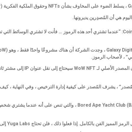
قال ثورن في برنامج “First Mover” على CoinDesk TV: “عندما تشتري أحد هذه الرموز … فأنت لا تشتري 
ي” ، لأصحاب الرموز.
ولكن ، وفقًا للتقرير ، لا يزال من غير الوا
ة NFTs “تأتي بترخيص من المُصدر” ، يشرف المُصدر على كيفية إدارة الترخيص ، وفي النها
ن بالكامل. إذا فعلوا ذلك ، فلن تحتاج Yuga Labs إلى منحهم ترخيصًا “.