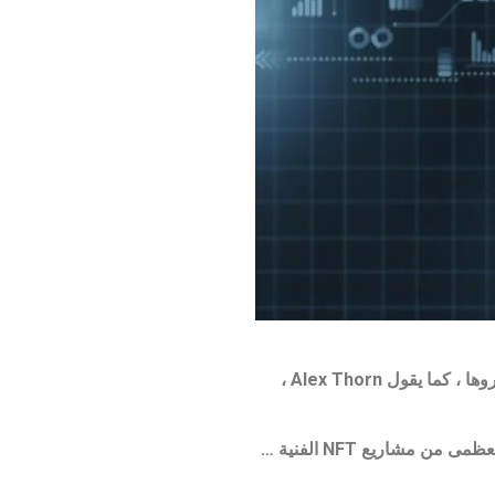
معظم مشاريع NFT لا يجوز لمالكي الرموز غير القابلة للاستبدال (NFT) امتلاك حقوق الملكية الفكرية (IP) للأصول التي اشتروها ، كما يقول Alex Thorn ،
قال ثورن ، المتخصص في أبحاث التطوير للنظام الإيكولوجي للعملات المشفرة ، لـ CoinDesk TV يوم الأربعاء أن “الغالبية العظمى من مشاريع NFT الفنية …