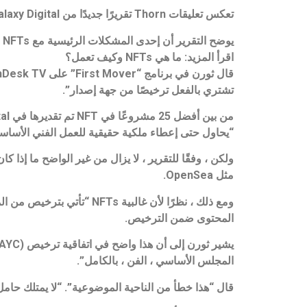
تعكس تعليقات Thorn تقريرًا جديدًا من Galaxy Digital ، يسلط الضوء على المخاوف بشأن NFTs وحقوق الملكية الفكرية (IP).
يوضح التقرير أن إحدى المشكلات الرئيسية مع NFTs اليوم هي أن المُصدِرين يديرونها.
اقرأ المزيد: ما هي NFTs وكيف تعمل؟
تشتري بالفعل ترخيصًا من جهة إصدار”.
“يحاول حتى إعطاء ملكية حقيقية للعمل الفني الأساس
مثل OpenSea.
ومع ذلك ، نظرًا لأن غالبي
المحتوى ضمن الترخيص.
المجلس الأساسي ، الفن ، بالكامل”.
قال “هذا خطأ من الناحية الموضوعية”. “لا يمتلك حامل الرمز المميز الف