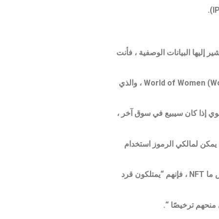
الوسائط التي تشير إليها البيانات الوصفية ، فأنت
من بين أفضل 25 مشروعًا في NFT تم تقديرها في Galaxy Digital ، وجدت الشركة أن هناك مشروعًا واحدًا فقط ، وهو World of Women (WoW) ، والذي
ضح ما إذا كان المصدر الأصلي لـ WoW NFT سيحتاج إلى نقل عنوان IP إلى مشتر ثانوي إذا كان سيبيع في سوق آخر ،
ية ، كيف يمكن لمالكي الرموز استخدام
يشير ثورن إلى أن هذا واضح في اتفاقية ترخيص Bored Ape Yacht Club (BAYC) ، والتي تنص على أنه عندما يشتري شخص ما NFT ، فإنهم “يمتلكون قرد