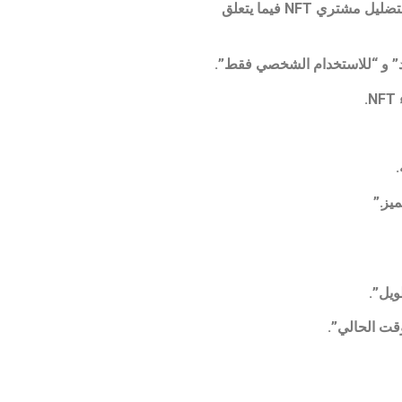
يجادل ثورن بأن مصدري الرموز ، بما في ذلك مختبرات يوجا ، التي تعد واحدة من أكبر مُصدري NFT ، ربما قاموا في الواقع “بتضليل مشتري NFT فيما يتعلق
.
يز.”