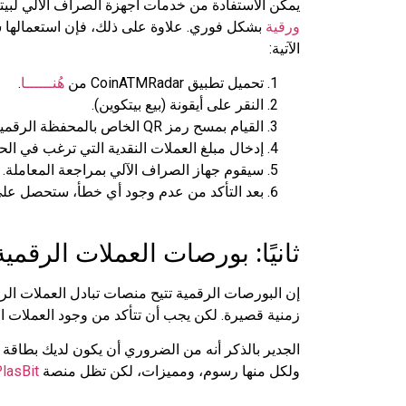
يمكن الاستفادة من خدمات أجهزة الصراف الآلي لبيتكو
ورقية
بشكل فوري. علاوة على ذلك، فإن استعمالها سهل
الآتية:
تحميل تطبيق CoinATMRadar من
هُنــــــا
.
النقر على أيقونة (بيع بيتكوين).
القيام بمسح رمز QR الخاص بالمحفظة الرقمية.
إدخال مبلغ العملات النقدية التي ترغب في ال
سيقوم جهاز الصراف الآلي بمراجعة المعاملة.
بعد التأكد من عدم وجود أي خطأ، ستحصل على 
ثانيًا: بورصات العملات الرقمية
إن البورصات الرقمية تتيح منصات تبادل العملات ا
زمنية قصيرة. لكن يجب أن تتأكد من وجود العملات ال
الجدير بالذكر أنه من الضروري أن يكون لديك بطاقة
ولكل منها رسوم، ومميزات، لكن تظل منصة
lasBit