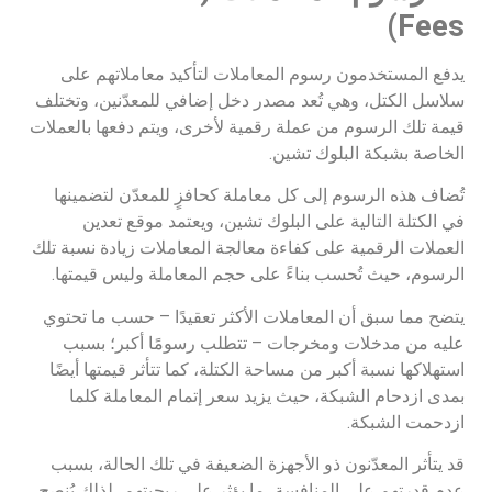
Fees)
يدفع المستخدمون رسوم المعاملات لتأكيد معاملاتهم على
سلاسل الكتل، وهي تُعد مصدر دخل إضافي للمعدّنين، وتختلف
قيمة تلك الرسوم من عملة رقمية لأخرى، ويتم دفعها بالعملات
الخاصة بشبكة البلوك تشين.
تُضاف هذه الرسوم إلى كل معاملة كحافزٍ للمعدّن لتضمينها
في الكتلة التالية على البلوك تشين، ويعتمد موقع تعدين
العملات الرقمية على كفاءة معالجة المعاملات زيادة نسبة تلك
الرسوم، حيث تُحسب بناءً على حجم المعاملة وليس قيمتها.
يتضح مما سبق أن المعاملات الأكثر تعقيدًا – حسب ما تحتوي
عليه من مدخلات ومخرجات – تتطلب رسومًا أكبر؛ بسبب
استهلاكها نسبة أكبر من مساحة الكتلة، كما تتأثر قيمتها أيضًا
بمدى ازدحام الشبكة، حيث يزيد سعر إتمام المعاملة كلما
ازدحمت الشبكة.
قد يتأثر المعدّنون ذو الأجهزة الضعيفة في تلك الحالة، بسبب
عدم قدرتهم على المنافسة، ما يؤثر على ربحيتهم، لذلك يُنصح