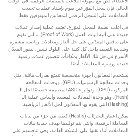
الأعضاء، لكن مع سهولة التلاعب بالمنصات الرقمية في الوقت
الحالي فإن سجل الموّزعين يقوم بإسناد عمليات تحديث
المعاملات على السجل الرقمي للمعدّنين الموثوقين فقط.
في أغلب أنظمة السجل الموّزع، تعتمد عملية إصدار عملات
جديدة على آلية إثبات العمل (Proof of Work)، والتي تقوم
على تنافس المعدّنين على حل ألغاز ومعادلات رياضية مشفرة
وشديدة التعقيد داخل كل كتلة على البلوك تشين، ليفوز المعدّن
الأسرع في حل تلك الألغاز بمكافآت تتضمن عملات رقمية
جديدة ورسوم المعاملات أيضًا.
يستخدم المعدّنون أجهزة متخصصة تتمتع بقدرات هائلة، مثل
وحدات معالجة الرسوميات (GPU)، ووحدات المعالجة
المركزية (CPU)، ودوائر ASICs المصممة خصيصًا لحل الـ
(Hash)، وهو وحدة المعادلات المعقدة وأساس عملية الـ
(Hashing) التي يقوم بها المعدّنون لحل الألغاز الرياضية.
يمكن اعتبار التجزئات (Hashs) كعينة من جزء من بيانات
المعاملة الرقمية، والتي يتم توليدها بهدف حماية بيانات
المعاملات أثناء نقلها على الشبكة العامة، وفي تنافسهم على