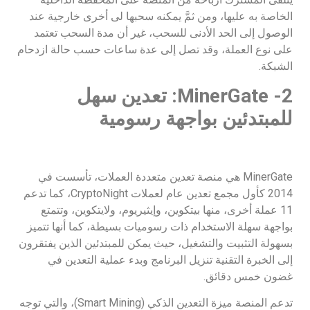
الخاصة به عليها، ومن ثمَّ يمكنه سحبها لى أخرى خارجية عند
الوصول إلى الحد الأدنى للسحب، غير أن مدة السحب تعتمد
على نوع العملة، وقد تصل إلى عدة ساعات حسب حالة ازدحام
الشبكة.
2- MinerGate: تعدين سهل
للمبتدئين بواجهة رسومية
MinerGate هي منصة تعدين متعددة العملات، تأسست في
2014 كأول مجمع تعدين عام لعملات CryptoNight، كما تدعم
11 عملة أخرى، منها بيتكوين، وإيثيريوم، ولايتكوين، وتتمتع
بواجهة سهلة الاستخدام ذات رسوميات بسيطة، كما أنها تتميز
بسهولة التثبيت والتشغيل، حيث يمكن للمبتدئين الذين يفتقرون
إلى الخبرة التقنية تنزيل البرنامج وبدء عملية التعدين في
غضون خمس دقائق.
تدعم المنصة ميزة التعدين الذكي (Smart Mining)، والتي توجه