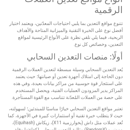
الرقمية
تتنوع مواقع التعدين بما يلبي احتياجات المعدّنين، ويعتمد اختيار
أفضل نوع على الخبرة التقنية والميزانية المتاحة والأهداف
الربحية، فيما يلي نلقي نظرة على الأنواع الرئيسية لمواقع
التعدين، وخصائص كل نوع.
أولًا: منصات التعدين السحابي
يُعد التعدين السحابي وسيلة مبسطة لتعدين العملات الرقمية
دون الحاجة إلى امتلاك أجهزة تعدين أو صيانتها؛ حيث يعتمد
على استئجار قوة حوسبية من مراكز بيانات بعيدة، وفي هذه
المراكز يدير المزودون العمليات الفنية، ويحصل المستخدم
على حصة من العملات المُعدّنة تتناسب مع القوة المستأجرة.
تعتبر مواقع التعدين السحابي خيارًا مناسبًا للمبتدئين؛ لسهولته،
حيث لا يتطلب خبرة تقنية أو استثمارات كبيرة في الأجهزة، كما
تُعد عملات مثل داش (بخوارزمية X11)، زيكاش (Equihash)،
ومونيرو (RandomX) مثالية للتعدين السحابي لكفاءتها وقلة