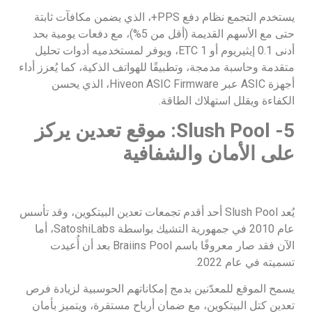
يستخدم التجمع نظام دفع PPS+، الذي يضمن مكافآت ثابتة
حتى مع الأسهم القديمة (أقل من 5%)، مع دفعات يومية بحد
أدنى 0.1 إيثيريوم أو 1 ETC، ويوفر لمستخدميه أدوات تحليل
متقدمة وحاسبة مدمجة، وتطبيقًا للهواتف الذكية، كما يُعزز أداء
أجهزة ASIC عبر Hiveon ASIC Firmware، الذي يحسن
الكفاءة ويقلل استهلاك الطاقة.
5- Slush Pool: موقع تعدين يركز
على الأمان والشفافية
يُعد Slush Pool أحد أقدم تجمعات تعدين البيتكوين، وقد تأسس
عام 2010 في جمهورية التشيك بواسطة SatoshiLabs، أما
الآن فقد صار معروفًا باسم Braiins Pool بعد أن أُعيدت
تسميته في عام 2022.
يسمح الموقع للمعدّنين بدمج إمكاناتهم الحوسبية لزيادة فرص
تعدين كتل البيتكوين، مع ضمان أرباح مستقرة، ويتميز بأمان