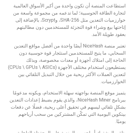
استطاعت المنصة أن تكون واحدة من أكبر الأسواق العالمية
لتجارة الطاقة الحوسبية؛ لما تدعمه من مجموعة واسعة من
خوارزميات التعدين مثل SHA-256، وScrypt، بالإضافة إلى
إتاحتها بيع وشراء قوة التجزئة للمستخدمين دون مطالبتهم
بعقود طويلة الأمد.
تعتبر منصة NiceHash أيضًا واحدة من أفضل مواقع التعدين
السحابي، ما يتيح للمستخدمين استئجار قوة حوسبية دون
الحاجة إلى امتلاك أجهزة أو معدات مخصوصة، وبذلك
يستطيعون استخدام مختلف الأجهزة (CPUs \ GPUs \ ASICs)
لتعدين العملات الأكثر ربحية من خلال التبديل التلقائي بين
الخوارزميات.
يتميز موقع المنصة بواجهته سهلة الاستخدام، وبكونه مدعومًا
ببرنامج NiceHash Miner، والذي يقوم بضبط إعدادات التعدين
بشكلٍ تلقائي ليسهم في تحقيق أعلى ربحية، فضلًا عن دفعات
بيتكوين اليومية التي تمكّن المشتركين من سحب أرباحهم
يوميًا.
يتلقى المشترك أرباحه من المنصة على المحفظة الداخلية