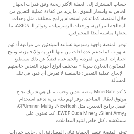
حساب المشترك إلى العملة الأكثر ربحية وفق قدرات الجهاز
الخاص به وأسعار السوق، ما يزيد من كفاءة عملية التعدين من
خلال المنصة، كما تدعم استخدام برامج مختلفة، مثل وحدات
المعالجة المركزية، ووحدات الرسوميات، ودوائر الـ ASICs، ما
يجعلها مناسبة أيضًا للمحترفين.
توفر المنصة واجهة رسومية تساعد المبتدئين في مراقبة أدائهم
بسهولة، كما تدعم عدة لغات من بينها العربية والإنجليزية، وتتيح
اختيارات التعدين الفردية والجماعية، فضلًا عن ذلك يستطيع
المعدّنون التعاون سويةً – بمختلف أنواع أجهزة التعدين خاصتهم
– لإنجاح عملية التعدين؛ فالمنصة لا تفرض أي قيود في تلك
المسألة.
لا تُعد MinerGate منصة تعدين وحسب، بل هي شريك نجاح
موثوق لعمّال المناجم، يوفر لهم بيئة مرنة تدعم استخدام
أفضل برامج التعدين، مثل NiceHash، وCPUminer-Multi،
وSilent Army، وEWBF Cuda Miner، كما تحتوي على
مستكشف كتل خاص لتتبع المعاملات.
توفر المنصة عنصر الحماية ثنائي المصادقة، إلى جانب خيارات