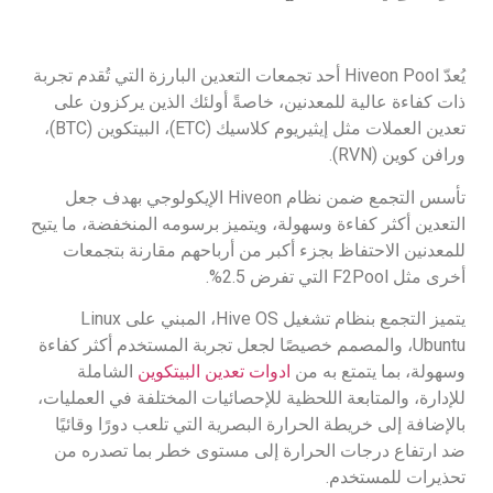
يُعدّ Hiveon Pool أحد تجمعات التعدين البارزة التي تُقدم تجربة
ذات كفاءة عالية للمعدنين، خاصةً أولئك الذين يركزون على
تعدين العملات مثل إيثيريوم كلاسيك (ETC)، البيتكوين (BTC)،
ورافن كوين (RVN).
تأسس التجمع ضمن نظام Hiveon الإيكولوجي بهدف جعل
التعدين أكثر كفاءة وسهولة، ويتميز برسومه المنخفضة، ما يتيح
للمعدنين الاحتفاظ بجزء أكبر من أرباحهم مقارنة بتجمعات
أخرى مثل F2Pool التي تفرض 2.5%.
يتميز التجمع بنظام تشغيل Hive OS، المبني على Linux
Ubuntu، والمصمم خصيصًا لجعل تجربة المستخدم أكثر كفاءة
وسهولة، بما يتمتع به من
ادوات تعدين البيتكوين
الشاملة
للإدارة، والمتابعة اللحظية للإحصائيات المختلفة في العمليات،
بالإضافة إلى خريطة الحرارة البصرية التي تلعب دورًا وقائيًا
ضد ارتفاع درجات الحرارة إلى مستوى خطر بما تصدره من
تحذيرات للمستخدم.