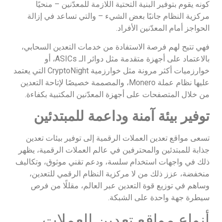
كونه يقوم بتوفير البنية التحتية اللازمة للمعدّنين – منحيًا
مركزية النظام جانبًا بعض الشيء – والتي تساعد في إزالة
الحواجز أمام المعدّنين الأفراد.
فهي تتيح لهم فرصة الاستفادة من خدمات التعدين السحابي،
بالاعتماد على أجهزة متقدمة مثل دوائر الـ ASICs، أو
خوارزميات أكثر مرونة مثل خوارزمية CryptoNight التي يعتمد
عليها نظام عملة Monero، والمصممة خصيصًا لإتاحة التعدين
من خلال المتصفحات على أجهزة المعدّنين المكتبية بكفاءة.
توفير بيئة آمنة وداعمة للمبتدئين
تسعى مواقع تعدين العملات الرقمية إلى توفير بيئات تعدين
جذابة للمبتدئين والمحترفين في عالم العملات الرقمية، يظهر
ذلك في واجهات استخدام سلسة، ودعم تقني موثوق، وتكاليف
منخفضة، عزز ذلك من لا مركزية النظام الرقمي للتعدين،
وساهم في توزيع قوة التعدين عبر العالم، مقللًا من فرص
سيطرة جهة واحدة على الشبكة.
أنواع مواقع تعدين العملات