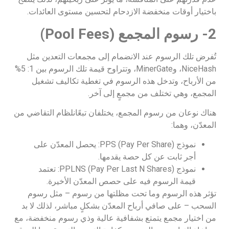
باختيار أوقات منخفضة الازدحام لتحسين مستوى العائدات.
2- رسوم المجمع (Pool Fees)
تُفرض تلك الرسوم عند الانضمام إلى مجمعات التعدين مثل
NiceHash، وMinerGate، وتتراوح قيمة تلك الرسوم بين 1: 5%
من الأرباح، وتدخل هذه الرسوم في تغطية تكاليف تشغيل
المجمع، وهي تختلف من مجمعٍ إلى آخر.
هناك نوعان من رسوم المجمع، يختلفان تبعًانلظام التقاضي من
المعدّن، وهما:
نموذج (PPS (Pay Per Share: يحصل المعدّن على
أجر ثابت عن كل حصة يقدمها.
نموذج (PPLNS (Pay Per Last N Shares: تعتمد
قيمة الرسوم فيه على حصص المعدّن الأخيرة.
تؤثر هذه الرسوم وما تحت مظلتها من رسوم – مثل رسوم
السحب – على صافي أرباح المعدّن بشكلٍ مباشر، لذلك لا بد
من اختيار مجمع يتمتع بشفافية عالية وذي رسوم منخفضة، مع