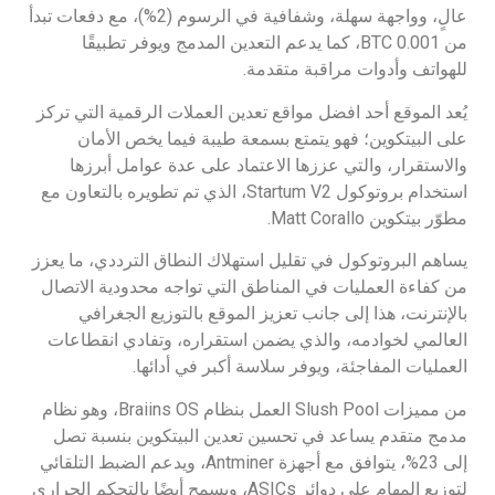
عالٍ، وواجهة سهلة، وشفافية في الرسوم (2%)، مع دفعات تبدأ
من 0.001 BTC، كما يدعم التعدين المدمج ويوفر تطبيقًا
للهواتف وأدوات مراقبة متقدمة.
يُعد الموقع أحد افضل مواقع تعدين العملات الرقمية التي تركز
على البيتكوين؛ فهو يتمتع بسمعة طيبة فيما يخص الأمان
والاستقرار، والتي عززها الاعتماد على عدة عوامل أبرزها
استخدام بروتوكول Startum V2، الذي تم تطويره بالتعاون مع
مطوّر بيتكوين Matt Corallo.
يساهم البروتوكول في تقليل استهلاك النطاق الترددي، ما يعزز
من كفاءة العمليات في المناطق التي تواجه محدودية الاتصال
بالإنترنت، هذا إلى جانب تعزيز الموقع بالتوزيع الجغرافي
العالمي لخوادمه، والذي يضمن استقراره، وتفادي انقطاعات
العمليات المفاجئة، ويوفر سلاسة أكبر في أدائها.
من مميزات Slush Pool العمل بنظام Braiins OS، وهو نظام
مدمج متقدم يساعد في تحسين تعدين البيتكوين بنسبة تصل
إلى 23%، يتوافق مع أجهزة Antminer، ويدعم الضبط التلقائي
لتوزيع المهام على دوائر ASICs، ويسمح أيضًا بالتحكم الحراري