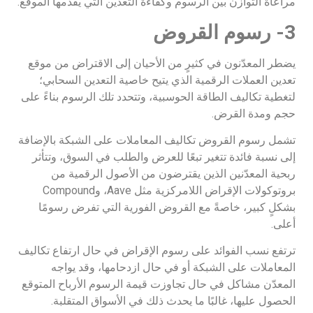
مراعاة التوازن بين الرسوم وكفاءة التعدين التي يقدمها الموقع.
3- رسوم القروض
يضطر المعدّنون في كثيرٍ من الأحيان إلى الاقتراض من موقع
تعدين العملات الرقمية الذي يتيح خاصية التعدين السحابي؛
لتغطية تكاليف الطاقة الحوسبية، وتتحدد تلك الرسوم بناءً على
حجم ومدة القرض.
تشمل رسوم القروض تكاليف المعاملات على الشبكة بالإضافة
إلى نسبة فائدة تتغير تبعًا للعرض والطلب في السوق، وتتأثر
ربحية المعدّنين الذين يقترضون من الأصول الرقمية من
بروتوكولات الإقراض اللامركزية مثل Aave، وCompound
بشكلٍ كبير، خاصةً مع القروض الفورية التي تفرض رسومًا
أعلى.
ترتفع نسب الفوائد على رسوم الإقراض في حال ارتفاع تكاليف
المعاملات على الشبكة أو في حال ازدحامها، وقد يواجه
المعدّن مشاكل في حال تجاوزت قيمة الرسوم الأرباح المتوقع
الحصول عليها، غالبًا ما يحدث ذلك في الأسواق المتقلبة.