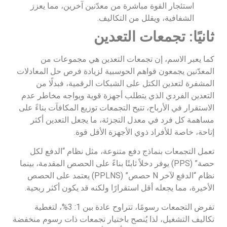
استئجار القوة مباشرة من معدّنين آخرين، مما يعزز
الشفافية، ويقلل من التكاليف.
ثانيًا: تجمعات التعدين
كما يعبر الاسم، إن تجمعات التعدين هي مجموعات من
المعدّنين يجمعون قواهم الحوسبية لزيادة فرص حل المعادلات
المشفرة لتعدين الكتل على الشبكات الرقمية، فبدلًا من
التعدين الفردي الذي يتطلب أجهزة قوية ويواجه مخاطر عدم
الاستقرار في الأرباح، تتيح التجمعات توزيع المكافآت بناءً على
مساهمة كل فرد في معدل التجزئة، ما يجعل التعدين أكثر
إتاحة، خاصة للأفراد ذوي الأجهزة الأقل قوة.
تعمل التجمعات بنماذج دفع متنوعة، مثل نظام “الدفع لكل
حصة” (PPS) يوفر دخلاً ثابتًا بناءً على الحصص المقدمة، بينما
نظام “الدفع لآخر N حصص” (PPLNS) يعتمد على الحصص
الأخيرة، مما يجعله أقل استقرارًا ولكنه قد يكون أكثر ربحية.
تفرض التجمعات رسومًا، تتراوح عادة بين 1: 3%، لتغطية
تكاليف التشغيل، لذا يُنصح باختيار تجمعات ذات رسوم منخفضة