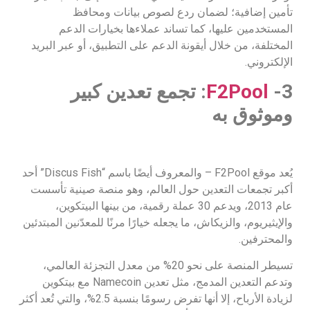
تأمين إضافية؛ لضمان ردع لصوص بيانات ومحافظ
المستخدمين عليها، كما تساند عملاءها بخيارات الدعم
المختلفة، من خلال أيقونة الدعم على التطبيق، أو عبر البريد
الإلكتروني.
3-
F2Pool
: تجمع تعدين كبير
وموثوق به
يُعد موقع F2Pool – والمعروف أيضًا باسم “Discus Fish” أحد
أكبر تجمعات التعدين حول العالم، وهو منصة صينية تأسست
عام 2013، ويدعم 30 عملة رقمية، من بينها البيتكوين،
والإيثيريوم، والزيكاش، ما يجعله خيارًا مرنًا للمعدّنين المبتدئين
والمحترفين.
تسيطر المنصة على نحو 20% من معدل التجزئة العالمي،
وتدعم التعدين المدمج، مثل تعدين Namecoin مع بيتكوين
لزيادة الأرباح، إلا أنها تفرض رسومًا بنسبة 2.5%، والتي تُعد أكثر