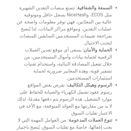
السمعة والشفافية:
تتمتع منصات التعدين الشهيرة
مثل ECOS، وNiceHash بسجل حافل وموثوقية
عالية بين المعدّنين، فهي توفر معلومات واضحة عن
عمليات التعدين، ومواقع مراكز البيانات، لذا يُنصح
بمراجعة تقييمات المستخدمين السابقين للمنصات
لتجنب الاحتيال.
الحماية والأمان:
يسعى أي موقع تعدين العملات
الرقمية لحماية بيانات وأموال المستخدمين، من
خلال تفعيل المصادقة الثنائية، واستخدام تقنيات
تشفير قوية، وهذه المعايير ضرورية لحماية
استثمارات المستخدمين.
الرسوم وهيكل التكاليف:
تفرض بعض المواقع
رسوم عقود تشمل الكهرباء والصيانة للحفاظ على
موارد التشغيل، هذه الرسوم يتم دفعها مقدمًا، لذلك
لا بد من مقارنتها مع العوائد المتوقعة، مع الأخذ في
الاعتبار تقلبات السوق.
تنوع العملات المدعومة:
من العوامل المهمة التي لا
يجب إغفالها، خاصةً مع تقلبات السوق، يُنصح باختيار