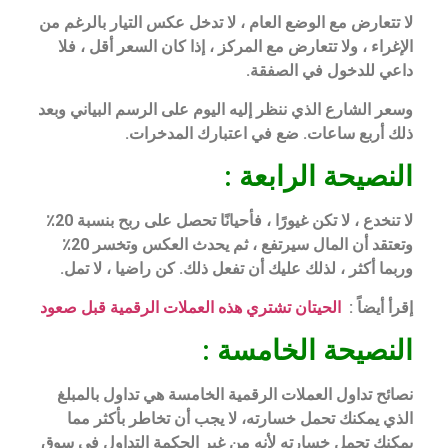
لا تتعارض مع الوضع العام ، لا تدخل عكس التيار بالرغم من
الإغراء ، ولا تتعارض مع المركز ، إذا كان السعر أقل ، فلا
داعي للدخول في الصفقة.
وسعر الشارع الذي ننظر إليه اليوم على الرسم البياني وبعد
ذلك أربع ساعات. ضع في اعتبارك المدخرات.
النصيحة الرابعة :
لا تنخدع ، لا تكن غيورًا ، فأحيانًا تحصل على ربح بنسبة 20٪
وتعتقد أن المال سيرتفع ، ثم يحدث العكس وتخسر ​​20٪
وربما أكثر ، لذلك عليك أن تفعل ذلك. كن راضيا ، لا تمل.
إقرأ أيضاً :
الحيتان تشتري هذه العملات الرقمية قبل صعود
النصيحة الخامسة :
نصائح تداول العملات الرقمية الخامسة هي تداول بالمبلغ
الذي يمكنك تحمل خسارته، لا يجب أن تخاطر بأكثر مما
يمكنك تحمل خسارته لأنه من غير الحكمة التداول في سوق