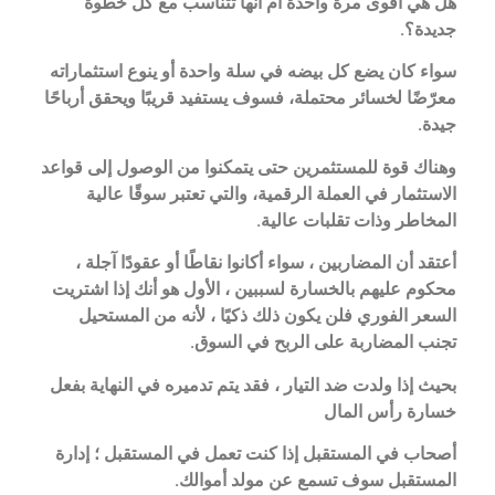
هل هي أقوى مرة واحدة أم أنها تتناسب مع كل خطوة
جديدة؟.
سواء كان يضع كل بيضه في سلة واحدة أو ينوع استثماراته
معرّضًا لخسائر محتملة، فسوف يستفيد قريبًا ويحقق أرباحًا
جيدة.
وهناك قوة للمستثمرين حتى يتمكنوا من الوصول إلى قواعد
الاستثمار في العملة الرقمية، والتي تعتبر سوقًا عالية
المخاطر وذات تقلبات عالية.
أعتقد أن المضاربين ، سواء أكانوا نقاطًا أو عقودًا آجلة ،
محكوم عليهم بالخسارة لسببين ، الأول هو أنك إذا اشتريت
السعر الفوري فلن يكون ذلك ذكيًا ، لأنه من المستحيل
تجنب المضاربة على الربح في السوق.
بحيث إذا ولدت ضد التيار ، فقد يتم تدميره في النهاية بفعل
خسارة رأس المال
أصحاب في المستقبل إذا كنت تعمل في المستقبل ؛ إدارة
المستقبل سوف تسمع عن مولد أموالك.