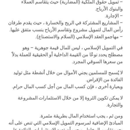
– تمويل حقوق الملكية (المضاربة) حيث يتقاسم العملاء
والبنوك الأرباح.
– الإجارة.
– المشاريع المشتركة في الربح والخسارة ، حيث يقدم طرفان
رأس المال لتمويل مشروع وتقاسم الأرباح بنسب متفق عليها.
– مهاجمو العقد الإسلامي (السلام والاستصناع).
في التمويل الإسلامي ، ليس للمال قيمة جوهرية – وهو
مصطلح يحدد نوعًا من القيمة الداخلية أو الحقيقية للعملة بدلاً
من سعرها السوقي المجرد.
لا يُسمح للمسلمين بجني الأموال من خلال أنشطة مثل توليد
الفائدة من الإقراض.
وبعبارة أخرى ، فإن كسب المال من أجل كسب المال حرام.
لا يمكن تكوين الثروة إلا من خلال الاستثمارات المشروعة
والتجارة.
ومن ثم ، يجب استخدام المال بطريقة مثمرة.
المبادئ الإضافية لمرسوم التمويل الإسلامي التي تنص على أنه
يجب تقاسم المخاطر ويجب أن تعود الاستثمارات بالفائدة على