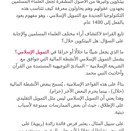
بيتكوين وغيرها من الأصول المشفرة تجعل العلماء المسلمين
يجهدون عقولهم وهم يحاولون معرفة كيف تتناسب هذه
التكنولوجيا الجديدة مع التمويل الإسلامي ، وهو مفهوم يعود
بالفعل إلى 1400 عام.
تابع القراءة لاكتشاف آراء مختلف العلماء المسلمين والإجابة
على السؤال: هل البيتكوين حلال؟
ما الذي يجعل شيئًا ما حلالًا أو حرامًا في
التمويل الإسلامي
؟
يشمل التمويل الإسلامي الأنشطة المالية التي تتوافق مع
الشريعة الإسلامية – المبادئ التوجيهية المستمدة من القرآن
وأحاديث النبي محمد.
بناءً على هذه القواعد الإسلامية ، يُسمح ببعض الأنشطة المالية
(حلال) ، بينما يحرم البعض الآخر (حرام).
وهذا يعني أن التمويل الإسلامي ليس مثل التمويل التقليدي
على الإطلاق ، حيث أن بعض الممارسات ممنوعة لأسباب
دينية.
على سبيل المثال ، يعتبر فرض فائدة زائدة (ربوية) على
القروض نشاطا استغلاليا لأنه يحابي المقرض ويستفيد من