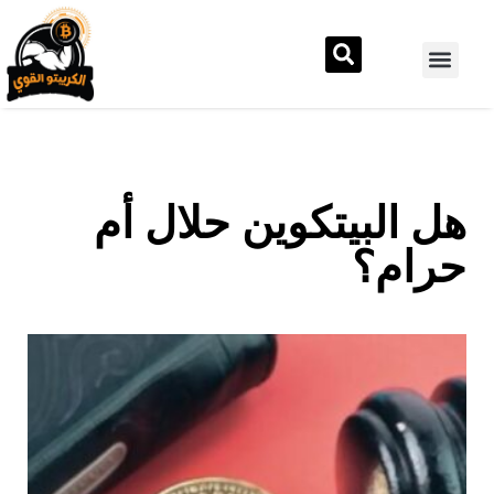
هل البيتكوين حلال أم
حرام؟