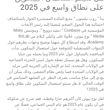
على نطاق واسع في 2025
بدأ ” روب نيلسون ” مذيع المائدة المستديرة الحوار باستكشاف
احتمالية هذا التحول الضخم مُنضمًا إليه رئيس الأبحاث
المؤسسية في Coinbase ” ديفيد دوونج “، ومؤسس Moby
Media ” نوح نيوتن، علاوةً على وكيلي كيلام من BitLab
Academy، وقد استطاع كلٍ منهما توضيح وجهات نظرهم حول
التنبؤات المُستقبلية المُتوقعة حول استعمال البيتكوين. بدأت
المناقشة بالتساؤل حول عام 2025 وما يحمله من خبايا
للبيتكوين، وهل هو سيمثل نقطة تحول لتبني التجزئة الجماعية
في الولايات المتحدة، كما تم الإشارة إلى الحزبية التي تتزايد
في الولايات المتحدة فيما يخص نظام التشفير، وذلك يمكن أن
يؤدي إلى مناخ مناسب بصرف النظر عن المشهد السياسي في
الوقت الحالي. فـ هل سيتم استعمال البيتكوين على نطاق واسع
في 2025؟
لعل نوح نيوتن كان أكثرهم حذرًا وفطنة، فقد صرح عن شكوكه
في أن يكون عام 2025 هو عام التبني الجماعي، فضلًا عن