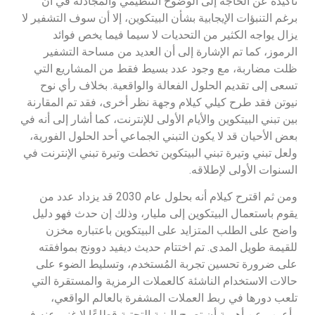
تأكيده عن الحاجة إلى الوضوح التنظيمي والمجادلة في أن
برغم التنبؤات الإيجابية بشأن البيتكوين، إلا أن سوف التشفير لا
يزال يواجه الكثير من التحديات لا سيما فيما يخص فوائد
الرموز، كما تم الإشارة إلى أن العديد من مساحة التشفير
ظلت مضاربة، مع وجود عدد بسيط فقط من المشاريع التي
تسعى إلى تقديم الحلول الفعالة والواقعية. بخلاف رأي نوح
نيوتن فقد طرح كيلي كيلام وجهة نظر أخرى، فقد تم المقارنة
بين تبني البيتكوين والأيام الأولى للإنترنت، كما أشار إلى أنه في
بعض الأحيان قد لا يكون التبني الجماعي أحد الحلول الفورية،
ولعل تبني وتيرة تبني البيتكوين تخطت وتيرة تبني الإنترنت في
السنوات الأولى لإطلاقه.
ومن ثم اقترح كيلام أنه بحلول عام 2030 قد يزداد عدد من
يقوم باستعمال البيتكوين إلى مليار، وذلك إن حدث فهو دليل
واضح على الطلب المتزايد على البيتكوين باعتباره مخزن
للقيمة طويل المدى. تم اختتام حديث ديفيد دوونج بموافقته
على ضرورة تحسين تجربة المُستخدم، وتسليط الضوء على
حالات الاستخدام الناشئة كالعملات الرمزية والمستقرة التي
تلعب دورها في ربط العملات المشفرة بالعالم الواقعي،
وأعرب عن أهمية أن تصبح البنية التحتية قطاعًا لا غنى عنه في