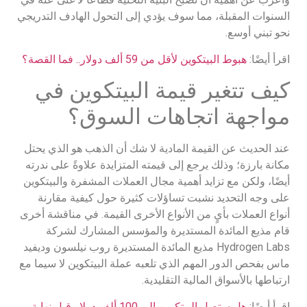
السنوات المقبلة، مما سوف يؤدي إلى التحول الهادف التدريجي
نحو تبني أوسع.
اقرأ أيضًا:
هبوط البيتكوين لأقل من 59 ألف دولار.. فما القصة؟
كيف تتغير قيمة البيتكوين في
مواجهة اتجاهات السوق؟
عند الحديث عن القيمة المادية لا شك أن الذهب هو الذي يحتل
مكانة بارزة؛ وذلك يرجع إلى قيمته المتزايدة علاوةً على ندرته
أيضًا، ولكن مع تزايد أهمية مجال العملات المشفرة والبيتكوين
على وجه التحديد نشبت تساؤلات كثيرة حول كيفية مقارنة
أنواع العملات بأيٍ من الأنواع الأخرى القيمة. في مناقشة أخرى
قام مذيع المائدة المستديرة والمؤسس المشارك لشركة
Hydrogen Labs مذيع المائدة المستديرة روب نيلسون وديفيد
ماس بفحص الدور المهم الذي تلعبه عملة البيتكوين لا سيما مع
ارتباطها بالأسواق المالية التقليدية.
اقرأ أيضًا:
هل ستصل البيتكوين إلى 100 ألف دولار قبل نهاية