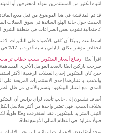
انتباه الكثير من المستثمرين سواء المحترفين أو المبتد
قد تم المناقشة في هذا الموضوع من قبل مذيع المائدة
الحديث حول حالة الهلع السائدة في سوق العملات المشف
كاحتمالية نشوب بعض الصراعات في منطقة الشرق الأوس
انخفاض مؤشر نيكاي الياباني بنسبة قُدرت بـ 12% في يوم الاثنين، مع العلم أن هذا أكبر انخفاض تعرض له منذ عام 1987.
اقرأ أيضًا:
ارتفاع أسعار البيتكوين بسبب خطاب ترامب 2024 .. فما القصة؟
صرحت باركين ايضًا بالعديد العوامل الأخرى المساهمة 
حين كان البيتكوين إحدى العملات الرقمية الأكثر استقرا
والذهب، باعتبارهما إحدى الاستثمارات المربحة على ال
المدى، مع اعتبار البيتكوين يتسم بالأمان في ظل الظرو
أضاف نيلسون إلى جانب تأييده لرأي برايس أن البيتكوين 
بخلاف الذهب، فهي تعتبر واحدة من أكثر سلاسل الكتل أ
التبني المتزايد للبيتكوين، فقد استغرقت وقتًا طويلًا 
قبولًا متزايدًا في النظام المالي الأوسع نطاقًا.
توجد أيضًا بعض الاعتبارات النهائية التي يجب الإلمام 