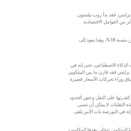
برايس، فقد بدأ روب نيلسون
ر من العوامل الاقتصادية
استطاعت ريبيكا أن تُلقي بالأضواء على التأثيرات الاقتصادية على سوق العملات المشفرة، فبوجه عام انخفضت عملة البيتكوين بنسبة 18%، وهذا يعود إلى
ت الذكاء الاصطناعي، حتى إنه في
 برايس فقد قارن ما بين البيتكوين
سياق وراء تحركات الأسعار قصيرة
 كقدرتها على النقل وعبور الحدود
ه التقلبات لا يمكن أن ننسى
ولة في البورصة بات الأمر يلقى
ا البيتكوين تتوالى بعدها المكاسب