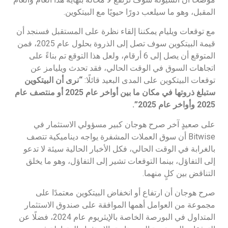
المقبل، وهو ما سيلعب دورًا حيويًا مع البيتكوين.
مع توقعات ويليام يمكننا إلقاء نظرة على المستقبل فسنجد أن
قيمة البيتكوين سوف تصل إلى الذروة بحلول عام 2025، فمن
المتوقع أن يصل إلى 6 أرقام، ولعل هذا التوقع تم بناءً على
اتجاهات السوق في الوقت الحالي، فقد تحدث ويليامز عن
توقعات البيتكوين على المدى البعيد قائلًا:
“نرى أن البيتكوين
ستبلغ ذروتها في مكان ما بين أواخر عام 2025 أو منتصف عام
2025 وأواخر عام 2025”.
على صعيدٍ آخر صرح هوجان كبير مسؤولي الاستثمار في
Bitwise أن سوق العملات المشفرة يواجه ديناميكية تتصف
بالغرابة في الوقت الحالي، فكل الأخبار الحالية سيئة لا تدعو
إلى التفاؤل، بينما التوقعات تشير إلى التفاؤل، وهو ما يخلق
التناقض بين كلٍ منهما.
صرح هوجان أن ارتفاع أو انخفاض البيتكوين معتمدًا على
مجموعة من العوامل أهمها الموافقة على صندوق الاستثمار
المتداول في البورصة الخاصة بالإيثريوم عام 2024، فضلًا عن