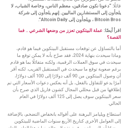
قائلًا:
“دعونا نكون صادقين، معظم الناس، وخاصة الشباب، لا
يلجأون إلى المستشارين الماليين. إنهم يلجأون إلى شركة
Bitcoin Bros ، ويلجأون إلى Altcoin Daily”.
اقرأ أيضًا:
عملة البيتكوين تعزز من وضعها الشرعي .. فما
القصة؟
أما بالتساؤل عن توقعات مستقبل البيتكوين فيما هو قادم،
وماذا سيحدث بنهاية 2024، فقد صرَّح بأنه لا يمكن توقع ما
سيحدث في سوق العملات الرقمية، ولكنه متفائلًا بما هو قادم
برغم صعوبة توقع ما سيحدث في المستقبل القريب. لكنه أقر
أن وصول البيتكوين من 90 ألف دولارًا إلى 100 ألف دولارًا،
أمرًا يدعو للتفاؤل بالفعل، بل أنه يعكس دعوات الأسعار التي تم
إطلاقها من قبل محللي المجال كشون فاريل الذي صرح بأن
سعر البيتكوين سوف يصل إلى 125 ألف دولارًا في العام
الحالي.
استطاع ويليامز البرهنة على أقواله بانخفاض التضخم، بالإضافة
إلى العوامل الأخرى كتاريخ الأربع سنوات الماضية للبيتكوين
موضحًا أن السيولة سوف ترتفع لا محالة بنهاية هذا العام والعام