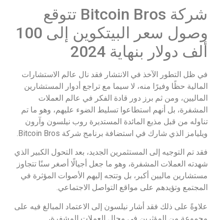
شركة Bitcoin Bros تتوقع
وصول سعر البيتكوين إلى 100
ألف دولار بنهاية 2024
في ظل التطور الآخذ في الانتشار فقد نال عالم الاستشارات
المالية حظًا وفيرًا منه، لا سيما مع تراجع أدوار المستشارين
الماليين، ومن ثم برز دور قادة الفكر في عالم العملات
المشفرة، بل أنهم استطاعوا تسليط الضوء عليهم، وهو ما تم
تناوله من قبل مذيع المائدة المستديرة روب نيلسون وآرون
ويليامز الذي شارك في استضافة برنامج شركة Bitcoin Bros.
فقد تم التوجيه إلى المستثمرين الجديد، بعد التحول الكبير الذي
شهدته العملات المشفرة، وهو ما جعل أجيالًا أصغر سنًا تتجاوز
مستشارين ماليين أكبر، بل وتتجه إليهم الأصوات المؤثرة في
المجتمع وتؤيدهم على مواقع التواصل الاجتماعي.
علاوةً على ذلك فقد أشار نيلسون إلى الاعتماد المبالغ فيه على
مجموعة من المؤثرين في مجال العملات المشفرة،