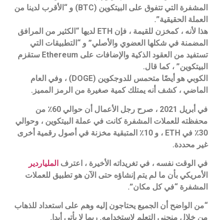
المشفرة التي تتفوق على البيتكوين (BTC) و “الأقرب لدينا من
العملة الحقيقية”.
هذا لأنه ، كمخزن للقيمة ، فإن ETH لديها “الكثير من المرافق
المضمنة في شكلها العضوي والأصلي” و “التطبيقات التي
تستفيد من العقود الذكية والإضافات على Ethereum ستقزم
البيتكوين” ، كما قال.
الكوبي هو أيضًا متحمس للدوجكوين (DOGE) ، وفي العام
الماضي ، كشف أنه يمتلك كمية صغيرة من الرمز المميز.
في أبريل 2021 ، صرح رجل الأعمال أن حوالي 60٪ من
محفظته للعملات المشفرة كانت في عملة البيتكوين ، وحوالي
30٪ في ETH ، و 10٪ المتبقية مخزنة في أصول رقمية أخرى
غير محددة.
في الوقت نفسه ، في تغريداته الأخيرة ، اعترف
الملياردير
الأمريكي بأن ما لم يتم إنشاؤه حتى الآن هو تطبيق للعملات
المشفرة “في كل مكان”.
“من الواضح أن الجميع يحتاجون إليه وهم على استعداد للذهاب
من خلال منحنى التعلم لاستخدامه. ربما لا يأتي أبدا.