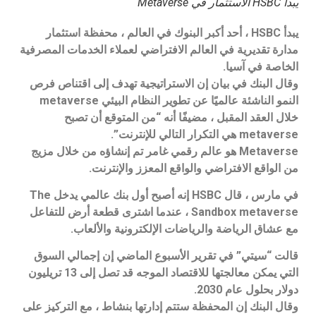
يبدأ HSBC الاستثمار في Metaverse
يبدأ HSBC ، أحد أكبر البنوك في العالم ، محفظة استثمار
مدارة تقديرية في العالم الافتراضي لعملاء الخدمات المصرفية
الخاصة في آسيا.
وقال البنك في بيان إن الاستراتيجية تهدف إلى اقتناص فرص
النمو الناشئة عالميًا عن تطوير النظام البيئي metaverse
خلال العقد المقبل ، مضيفًا أنه “من المتوقع أن تصبح
metaverse هي التكرار التالي للإنترنت”.
Metaverse هو عالم رقمي غامر تم إنشاؤه من خلال مزيج
من الواقع الافتراضي والواقع المعزز والإنترنت.
في مارس ، قال HSBC إنه أصبح أول بنك عالمي يدخل The
Sandbox metaverse ، عندما اشترى قطعة أرض للتفاعل
مع عشاق الرياضة والرياضات الإلكترونية والألعاب.
قالت “سيتي” في تقرير الأسبوع الماضي إن إجمالي السوق
التي يمكن معالجتها للاقتصاد الموجه قد تصل إلى 13 تريليون
دولار بحلول عام 2030.
وقال البنك إن المحفظة ستتم إدارتها بنشاط ، مع التركيز على