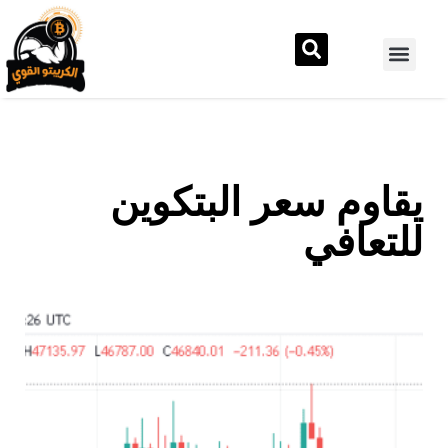
يقاوم سعر البتكوين
للتعافي