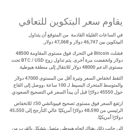
يقاوم سعر البتكوين للتعافي
في الساعات القليلة القادمة من المتوقع أن يتداول
البيتكوين بين 46,747 دولار و 47,068 دولار.
فشلت Bitcoin في التحرك فوق مستوى المقاومة 48500
دولار وانخفضت مرة أخرى. يتم تداول زوج BTC / USD تحت
مستوى الدعم 48000 دولار للانتقال إلى منطقة هبوطية.
التقط انخفاض السعر وتيرة أقل من المستوى 47000 دولار
والمتوسط ​​المتحرك البسيط لـ 100 ساعة ،ووصل إلى القاع
حول 45550 دولارًا قبل أن يبدأ السعر في التصحيح الصعودي.
ارتفع السعر فوق مستوى تصحيح فيبوناتشي 50٪ للانخفاض
الرئيسي من 48،590 دولارًا أمريكيًا عالي التأرجح إلى 45،550
دولارًا أمريكيًا.
إلى جانب ذلك ،هناك اتجاه هبوطي متصل يتشكل بالقرب من