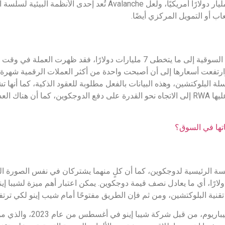
بالرغم من بلوغ عملة الإيثريوم إلى ما يقرب من 325 مليار دولارًا أمريكيًا، ولعل
ب أو التمويل المركزي أيضًا.
نتجه إلى عملة أخرى وهي Chainlink التي بلغت قيمتها السوقية إلى ما يتخطى 7 مليارات
لة البلوكتشين، وهذه البيانات بالفعل مطلوبة للعقود الذكية، كما أنه
وتشير رمزية الأصول في العالم الحقيقي أو ما يُطلق عليها RWA إلى الاتجاه نحو القدرة على دفع الدوجك
اتها في السوق؟
افسة الرئيسية لدوجكوين، كما أن كلٍ منهما يشتركان في نفس الصورة الرم
الوقت الحالي إلى ما يتجاوز 8 مليارات دولارًا، أي ما يعادل نصف قيمة دوجكوين. يمكن اعتبار أهم 
 تقنية البلوكتشين، ومن ثم فإن الطريق مفتوحًا أمام شيب إينو لكي ترتفع
تم إطلاق حل يوسع لنطاق من الطبقة الث