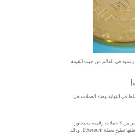
متها السوقية إلى أكثر من 15 مليار دولارًا أمريكيًا، الأمر الذي جعلها واحدة من أكبر 10 عملات رقمية في العالم من حيث القيمة
ا في النهاية وهذه العملات هي:
تبلغ قيمتها السوقية في الوقت الحالي 11 مليار دولارً، أي أنها قريبة من الدخول إلى المنافسة على قائمة العشرة الأوائل، وتعتبر من 3 عملات رقمية ستتجاوز
قيمتها عملة الدوجكوين بعد 4 سنوات. إن Avalanche تمتاز بقدرتها على معالجة المعاملات، علاوةً على سرعتها الفائقة التي جعلتها تطيح بعملة Ethereum، وذلك