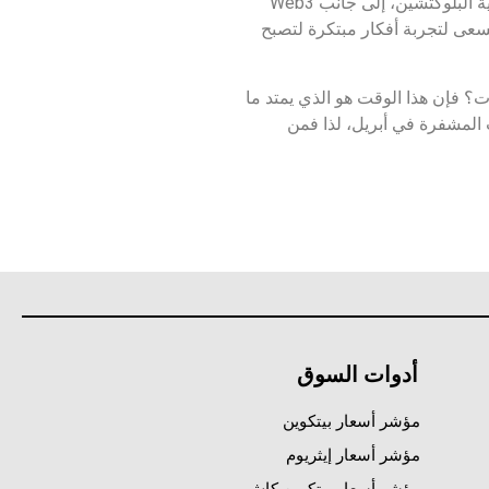
المكاسب ذات السرعة والكفاءة العالية، ومن ثم تمكنت شيبا إينو من إطلاق مجموعة من الألعاب الجديدة التي تعتمد على تقنية البلوكتشين، إلى جانب Web3
 تسعى لتجربة أفكار مبتكرة لتصبح
 هذه العملات التي سبق ذكرها قيمة دوجكوين خلال الأربع سنوات المقبلة، ولكن لماذا تم تحديد 4 سنوات؟ فإن هذا الوقت هو الذي يمتد ما
ى، وقد حدث آخر تقسيم للعملات المشفرة في أبريل، لذا فمن
أدوات السوق
مؤشر أسعار بيتكوين
مؤشر أسعار إيثريوم