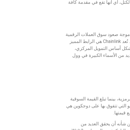
 Avalanche تُعد إحدى الأنظمة البيئية لسلسة الكتل، أي أنها تقع في مقدمة كافة
 دولارًا، فقد ظهرت العملة في وقت موجة صعود سوق العملات الرقمية
التي حدثت سابقًا، ومن ثم تمكنت من لإثبات وجودها وارتفعت أسعارها إلى أن أصبحت واحدة من أكثر العملات الرقمية شهرة. تُعد Chainlink هي الرابط المميز
ا تشكل أساس التمويل المركزي،
وين، كما أن هناك العديد من الأسماء الكبيرة في وول
زية، بينما تبلغ القيمة السوقية
ميزة لشيبا إينو التي تتفوق بها على دوجكوين هي
 قيمتها.
انية يسمى شيباريوم، من قبل شركة شيبا إينو في أغسطس من عام 2023، والذي من شأنه أن يحقق العديد من