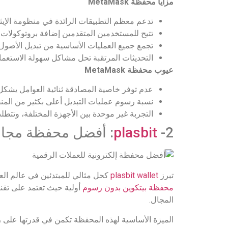
مزايا محفظة MetaMask
تدعم معظم التطبيقات الرائدة في منظومة الإيثر
تتيح للمستخدمين المتقدمين إضافة بروتوكولات
تجمع جميع العمليات الأساسية من تبديل الأصول
التحديثات المرتقبة تحل مشاكل سهولة الاستعما
عيوب محفظة MetaMask
عدم توفر خاصية المصادقة ثنائية العوامل يشك
نسبة رسوم عمليات التبديل أعلى بكثير من المن
التجربة غير موحدة بين الأجهزة المختلفة، وتتطلب 
2-
plasbit
: أفضل محفظة مجاني
تبرز
plasbit wallet
كحل مثالي للمبتدئين في عالم ال
محفظة بيتكوين بدون رسوم
أولية حيث تعتمد على تقن
المجال.
الميزة الأساسية لهذه المحفظة تكمن في قدرتها على