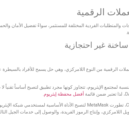
ملات الرقمية
ات والمتطلبات الفردية المختلفة للمستثمر، سواءً تفضيل الأمان والحم
.
لكترونية للعملات الرقمية من النوع اللامركزي، وهي حل يسمح للأفراد بالسيطر
نسبة لمجتمع الإيثريوم، تتجاوز كونها مجرد تطبيق لتصبح أساساً تقنياً 
أفضل محفظة إيثريوم
.
منذ انطلاقتها في عام ٢٠١٦ على يد شركة ConsenSys، تطورت MetaMask لتصبح الأداة الأ
ل اللامركزي، وإنتاج الرموز الفريدة، والوصول إلى خدمات الجيل الثا