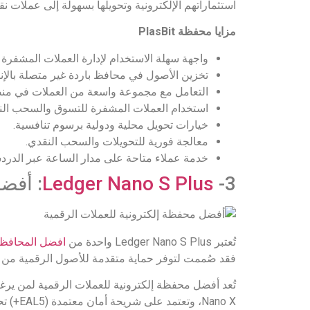
استثماراتهم الإلكترونية وتحويلها بسهولة إلى عملات نقد
مزايا محفظة
PlasBit
واجهة سهلة الاستخدام لإدارة العملات المشفرة 
تخزين الأصول في محافظ باردة غير متصلة بالإن
التعامل مع مجموعة واسعة من العملات في منص
استخدام العملات المشفرة للتسوق والسحب الن
خيارات تحويل محلية ودولية برسوم تنافسية.
معالجة فورية للتحويلات والسحب النقدي.
خدمة عملاء متاحة على مدار الساعة عبر الدردش
3-
Ledger Nano S Plus
: أفض
تُعتبر Ledger Nano S Plus واحدة من
افضل المحافظ ا
فقد صُممت لتوفر حماية متقدمة للأصول الرقمية من خلا
تُعد أفضل محفظة إلكترونية للعملات الرقمية لمن يرغ
Nano X، وتعتمد على شريحة أمان معتمدة (EAL5+) تحمي البيانات من التلاعب.