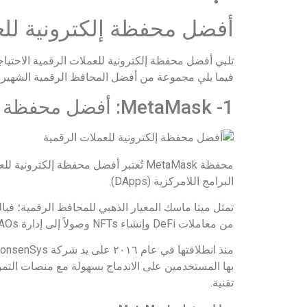
أفضل محفظة إلكترونية للع
تلبي أفضل محفظة إلكترونية للعملات الرقمية الاحتياج
فيما يلي مجموعة من أفضل المحافظ الرقمية الشهيرة
1- MetaMask: أفضل محفظة ساخنة غير احتجازية
محفظة MetaMask تُعتبر أفضل محفظة إ
البرامج اللامركزية (DApps).
تمثل ميتا ماسك المعيار الذهبي للمحافظ الرقمية؛ فبال
من معاملات DeFi وإنشاء NFTs وصولاً إلى إدارة DAOs، لذا تعتبر ضمن قائمة
بها المستخدمين على الاندماج بسهولة مع منصات التموي
تقنية.