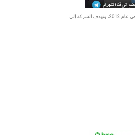
منصة إن إس إف إكس (NSFX) هي شركة وساطة مالية متخصصة في تداول الفوركس والعقود مقابل الفروقات، وتأسست في عام 2012، وتهدف الشركة إلى