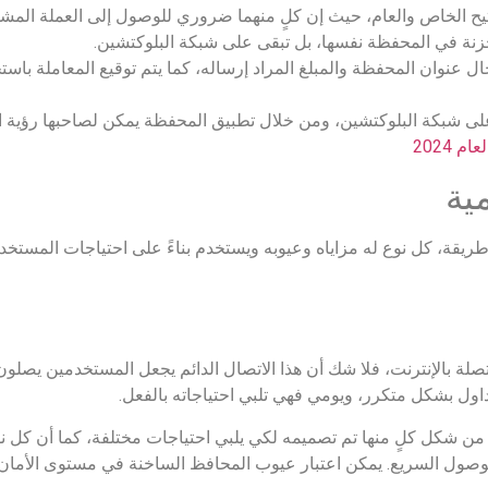
يح الخاص والعام، حيث إن كلٍ منهما ضروري للوصول إلى العملة المشفر
ة في المحفظة نفسها، بل تبقى على شبكة البلوكتشين.
ل عنوان المحفظة والمبلغ المراد إرساله، كما يتم توقيع المعاملة باست
 على شبكة البلوكتشين، ومن خلال تطبيق المحفظة يمكن لصاحبها رؤية ال
ية
طريقة، كل نوع له مزاياه وعيوبه ويستخدم بناءً على احتياجات المست
تصلة بالإنترنت، فلا شك أن هذا الاتصال الدائم يجعل المستخدمين يصلون
داول بشكل متكرر، ويومي فهي تلبي احتياجاته بالفعل.
ن شكل كلٍ منها تم تصميمه لكي يلبي احتياجات مختلفة، كما أن كل نوع
الوصول السريع. يمكن اعتبار عيوب المحافظ الساخنة في مستوى الأمان