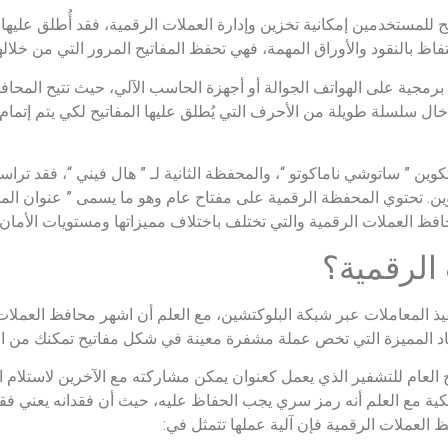
 للمستخدمين إمكانية تخزين وإدارة العملات الرقمية، فقد أُطلق عليها 
اظ بالنقود والأوراق المهمة، فهي تحفظ المفاتيح المرور التي من خلالها
رمجية على الهواتف الجوالة أو أجهزة الحاسب الآلي، حيث تتيح المحاف
إدخال سلسلة طويلة من الأحرف التي يُطلق عليها المفاتيح لكي يتم إتمام
ين ” ساتوشي ناماكوتو “، والمحفظة الثانية لـ ” هال فيني “، فقد تراس
المحفظة، ومن ثم أرسل له ناكوموتو 10 بيتكوين. تحتوي المحفظة الرقمية على مفتاح عام وهو ما يسم
ظ العملات الرقمية والتي تختلف باختلاف مميزاتها ومستويات الأمان 
الرقمية؟
يذ المعاملات عبر شبكة البلوكتشين، مع العلم أن اشهر محافظ العملات 
عتماد المميزة التي تخص عملة مشفرة معينة في شكل مفاتيح تمكنك من ا
ية التحتية للمفتاح العام للتشفير الذي يعمل كعنوان يمكن مشاركته مع الآخرين لاستل
كية مع العلم أنه رمز سري يجب الحفاظ عليه، حيث أن فقدانه يعني فق
 العملات الرقمية فإن آلية عملها تتمثل في: