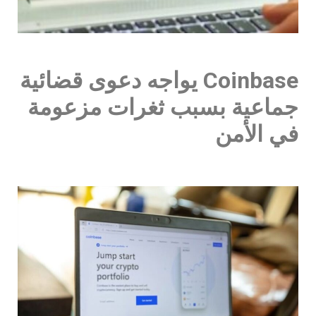
Coinbase يواجه دعوى قضائية
جماعية بسبب ثغرات مزعومة
في الأمن