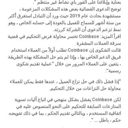
بعناية وإبلاغنا على الفور بأي نشاط غير منتظم “.
توضح الدعوى القضائية بعض هذه المشكلات المزعومة ،
مستشهدة بحادث عام 2019 حيث ورد أن التبادل استغرق أكثر
من ستة أشهر للسماح للعميل بالعودة إلى حسابه الخاص ، وهو
نمط تزعم الدعوى أن الشركة كررته.
اقرأ المزيد: Coinbase تخسر محاولة فرض التحكيم في قضية
سرقة العملات المشفرة
قالت الشكوى إن Coinbase تطلب أولاً من العملاء استخدام
فريق الدعم الخاص بها ، وإذا لم يتم حل المشكلة بهذه الطريقة
، يتعين على العملاء المرور من خلال “عملية تقديم شكوى
رسمية”.
“إذا فشل ذلك في حل نزاع العميل ، عندها فقط يمكن للعملاء
محاولة حل النزاعات من خلال التحكيم.
لكن Coinbase يفشل بشكل منهجي في اتباع آليات تسوية
المنازعات السابقة للتحكيم على النحو المنصوص عليه في
اتفاقية المستخدم ، وبالتالي تقديم الحكم ، بما في ذلك تفويضه
حكم ، باطل … “.