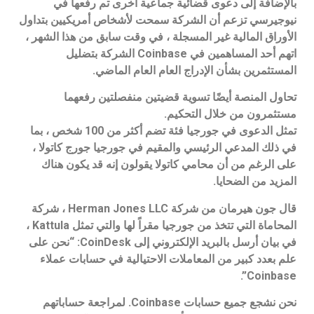
بالإضافة إلى دعوى قضائية جماعية أخرى تم رفعها في
نيوجيرسي تزعم أن الشركة سمحت لأشخاص أمريكيين بتداول
الأوراق المالية غير المسجلة ، في وقت سابق من هذا الشهر ،
اتهم أحد المساهمين في Coinbase الشركة بتضليل
المستثمرين بشأن الإدراج العام العام الماضي.
تحاول المنصة أيضًا تسوية قضيتين منفصلتين رفعهما
مستثمرون من خلال التحكيم.
تمثل الدعوى في جورجيا فئة تضم أكثر من 100 شخص ، بما
في ذلك المدعي الرئيسي والمقيم في جورجيا جورج كاتولا ،
على الرغم من أن محامي كاتولا يقولون إنه قد يكون هناك
المزيد من الضحايا.
قال جون هيرمان من شركة Herman Jones LLC ، شركة
المحاماة التي تتخذ من جورجيا مقراً لها والتي تمثل Kattula ،
في بيان أرسل بالبريد الإلكتروني إلى CoinDesk: “نحن على
علم بعدد كبير من المعاملات الاحتيالية في حسابات عملاء
Coinbase”.
نحن نشجع جميع حسابات Coinbase. لمراجعة حساباتهم