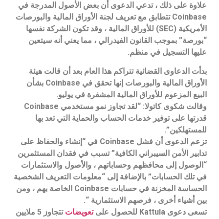
علاوة على ذلك ، تدعي الدعوى أن بعض الأصول المدرجة في
Coinbase تتطابق مع تعريف لجنة الأوراق المالية والبورصات
الأمريكية (SEC) للأوراق المالية ، وقد تكون الشركة نفسها
“بورصة” بموجب القانون الفيدرالي ، مما يعني أنه سيتعين
عليها التسجيل في منظم.
بدأت الدعاوى القضائية تتراكم هذا العام بعد أن قالت هيئة
الأوراق المالية والبورصات إنها تحقق في Coinbase بشأن
البيع المزعوم للأوراق المالية المشفرة في يوليو.
وقالت شكوى كاتولا: “لقد تجاوز نمو مستخدمي Coinbase
قدرتها على توفير خدمات الحساب والحماية التي تعد بها
للمستهلكين”.
تزعم الدعوى أن فشل Coinbase في “إنشاء والحفاظ على
تدابير الأمن السيبراني الكافية” تسبب في فقدان المستثمرين
“الوصول إلى محافظهم وحساباتهم ، والأصول والاستثمارات
في تلك الحسابات” بالإضافة إلى “معلومات التعريف الشخصية
الحساسة المخزنة في حسابات Coinbase الخاصة بهم ، ومن
بين أشياء أخرى ، فرصهم الاستثمارية “.
تسعى دعوى Kattula للحصول على
تعويضات
تتجاوز 5 ملايين