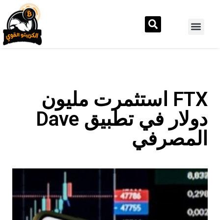
FTX استثمرت مليون
دولار في تطبيق Dave
المصرفي