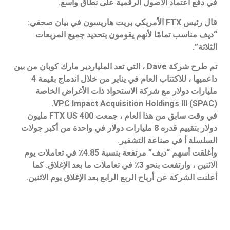
في دفع اعتماد الأصول الرقمية على نطاق واسع.
قال رئيس FTX الأمريكي بريت هاريسون في بيان صحفي:
“ديف مناسب تمامًا لأنهم يقومون بتحديد جميع المربعات
الثلاثة”.
تم طرح شركة Dave ، التي تعد الملياردير مارك كوبان من بين
داعميها ، للاكتتاب العام في يناير من خلال اندماج بقيمة 4
مليارات دولار مع شركة الاستحواذ ذات الأغراض الخاصة
(SPAC) VPC Impact Acquisition Holdings III.
في وقت سابق من هذا العام ، جمعت FTX US 400 مليون
دولار بتقييم قدره 8 مليارات دولار في واحدة من أكبر جولات
السلسلة أ في صناعة التشفير.
وأغلقت أسهم “ديف” مرتفعة بنسبة 4.85٪ في تعاملات يوم
الاثنين ، وارتفعت بنحو 3٪ في تعاملات ما بعد الإغلاق. كما
أعلنت الشركة عن أرباح الربع الرابع بعد الإغلاق يوم الاثنين.