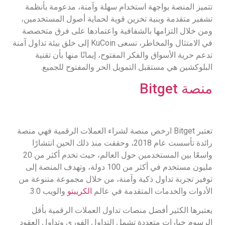
تتميز المنصة بواجهة استخدام سهلة وآمنة، مدعومة بأنظمة
تشفير متقدمة وبنية تخزين قوية لحماية أصول المستخدمين،
ومن خلال التزامها بالشفافية واعتمادها على فرق متخصصة
في الامتثال والمخاطر، تسعى KuCoin إلى خلق بيئة تداول آمنة
تدعم حرية الأسواق والفكر المفتوح، إيمانًا منها بأن تقنية
البلوكشين هي مستقبل التمويل الحر والمفتوح للجميع.
منصة Bitget
تعتبر Bitget ارخص منصة لشراء العملات الرقمية فهي منصة
رائدة تأسست عام 2018، وحققت منذ ذلك الحين انتشارًا
واسعًا بين المستخدمين حول العالم، حيث تخدم أكثر من 20
مليون مستخدم في أكثر من 100 دولة، وتهدف المنصة إلى
توفير تجربة تداول ذكية وآمنة، من خلال مجموعة متنوعة من
الأدوات والخدمات المتقدمة في عالم
الكريبتو
والويب 3.0.
يعتبرها الكثير أفضل منصات تداول العملات الرقمية بأقل
الرسوم خيارات متعددة تشمل التداول الفوري وتداول العقود