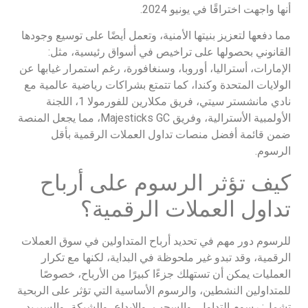
أنها واجهت اختراقًا في يونيو 2024.
مما دفعها لتعزيز بنيتها الأمنية، وتعمل أيضًا على توسيع وجودها
القانوني بحصولها على تراخيص في أسواق رئيسية، مثل:
الإمارات، أستراليا، أوروبا، وسنغافورة، رغم استمرار غيابها عن
الولايات المتحدة وكندا، كما تتمتع بشراكات رياضية عالمية مع
نادي مانشستر سيتي، فريق مكلارين للفورمولا 1، اللجنة
الأولمبية الأسترالية، وفريق Majesticks GC، مما يجعل المنصة
ضمن قائمة أفضل منصات تداول العملات الرقمية بأقل
الرسوم.
كيف تؤثر الرسوم على أرباح
تداول العملات الرقمية؟
للرسوم دور مهم في تحديد أرباح المتداولين في سوق العملات
الرقمية، وقد تبدو غير ملحوظة في البداية، لكنها مع تكرار
العمليات يمكن أن تستهلك جزءًا كبيرًا من الأرباح، خصوصًا
للمتداولين النشطين، والرسوم الأساسية التي تؤثر على الربحية
تشمل: رسوم التداول، والسحب، والإيداع، والشبكة، والسبريد.