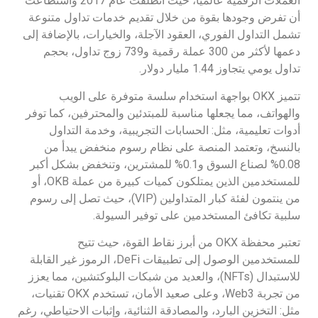
العملات الرقمية عالميًا، حيث انطلقت عام 2017 واستطاعت
أن تفرض وجودها بقوة من خلال تقديم خدمات تداول متنوعة
تشمل التداول الفوري، العقود الآجلة، والخيارات، بالإضافة إلى
دعمها لأكثر من 300 عملة رقمية و739 زوج تداول، بحجم
تداول يومي يتجاوز 1.44 مليار دولار.
تتميز OKX بواجهة استخدام سلسة متوفرة على الويب
والهواتف، مما يجعلها مناسبة للمبتدئين والمحترفين، كما توفر
أدوات تعليمية، مثل: الحسابات التجريبية، وخدمة التداول
بالنسخ، وتعتمد المنصة على نظام رسوم منخفض يبدأ من
0.08% لصناع السوق و0.1% للمشترين، وتنخفض بشكل أكبر
للمستخدمين الذين يمتلكون كميات كبيرة من عملة OKB، أو
من ينتمون لفئة كبار المتداولين (VIP)، حيث تصل إلى رسوم
سلبية تكافئ المستخدمين على توفير السيولة.
تعتبر محفظة OKX من أبرز نقاط القوة، حيث تتيح
للمستخدمين الوصول إلى تطبيقات DeFi، الرموز غير القابلة
للاستبدال (NFTs)، والعديد من شبكات البلوكتشين، مما يعزز
من تجربة Web3، وعلى صعيد الأمان، تستخدم OKX تقنيات،
مثل: التخزين البارد، والمصادقة الثنائية، وإثبات الاحتياطي، رغم